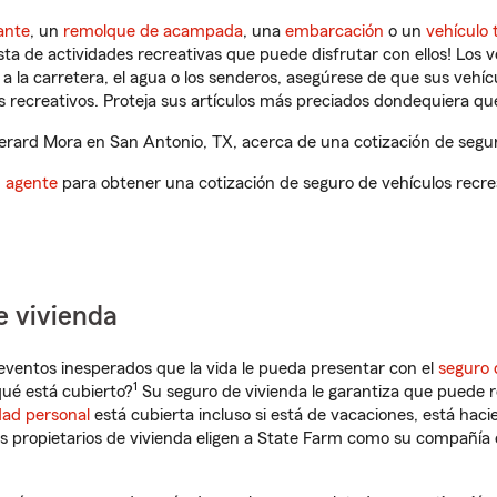
ante
, un
remolque de acampada
, una
embarcación
o un
vehículo 
ista de actividades recreativas que puede disfrutar con ellos! Los 
a la carretera, el agua o los senderos, asegúrese de que sus vehí
 recreativos. Proteja sus artículos más preciados dondequiera qu
rard Mora en San Antonio, TX, acerca de una cotización de seguro
n agente
para obtener una cotización de seguro de vehículos recre
e vivienda
eventos inesperados que la vida le pueda presentar con el
seguro 
1
ué está cubierto?
Su seguro de vivienda le garantiza que puede r
dad personal
está cubierta incluso si está de vacaciones, está haci
propietarios de vivienda eligen a State Farm como su compañía 