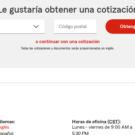
Le gustaría obtener una cotizació
cione
Código postal
Ingresa
Ingresa
Obteng
_____
un
un
re
código
código
cto
o continuar con una cotización
postal
postal
de
de
Todas las cotizaciones y documentos serán proporcionados en inglés.
egable
5
5
dígitos
dígitos
diomas:
Horas de oficina (
CST
):
nglés
Lunes - viernes de 9:00 AM a
spañol
5:30 PM