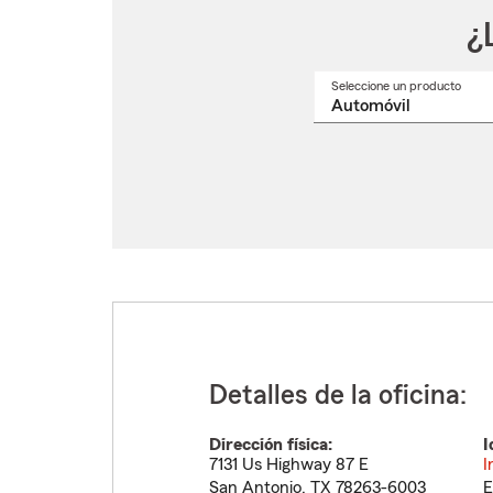
¿
Seleccione un producto
Selec
un
nomb
de
produ
del
menú
despl
Detalles de la oficina:
Dirección física:
I
7131 Us Highway 87 E
I
San Antonio
,
TX
78263-6003
E