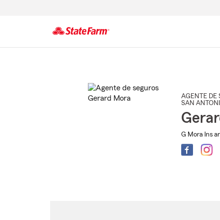
Comienzo
del
contenido
principal
AGENTE DE 
SAN ANTON
Gerar
G Mora Ins an