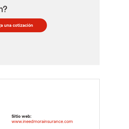
n?
a una cotización
Sitio web:
www.ineedmorainsurance.com