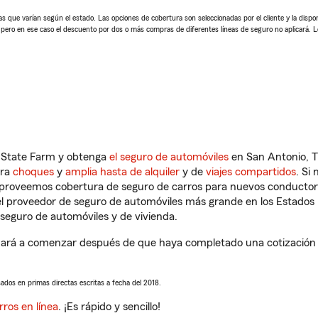
 que varían según el estado. Las opciones de cobertura son seleccionadas por el cliente y la disponib
, pero en ese caso el descuento por dos o más compras de diferentes líneas de seguro no aplicará. 
n State Farm y obtenga
el seguro de automóviles
en San Antonio, T
tra
choques
y
amplia hasta de alquiler
y de
viajes compartidos
. Si
s proveemos cobertura de seguro de carros para nuevos conductores
l proveedor de seguro de automóviles más grande en los Estados
seguro de automóviles y de vivienda.
ará a comenzar después de que haya completado una cotización de
sados en primas directas escritas a fecha del 2018.
rros en línea
. ¡Es rápido y sencillo!