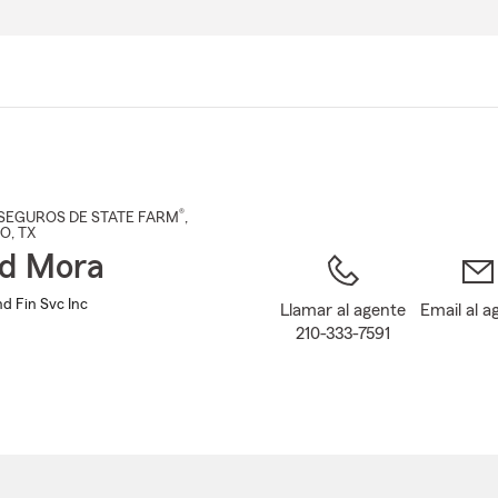
Pasar
al
contenido
principal
®
SEGUROS DE STATE FARM
,
IO
, TX
d Mora
d Fin Svc Inc
Llamar al agente
Email al a
210-333-7591