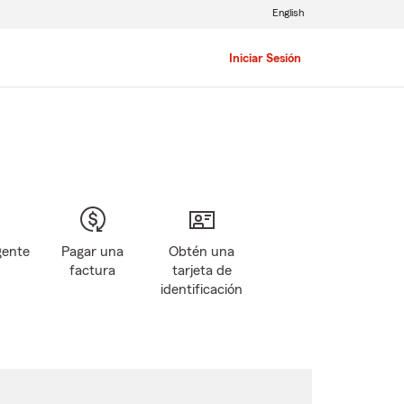
English
Iniciar Sesión
gente
Pagar una
Obtén una
factura
tarjeta de
identificación