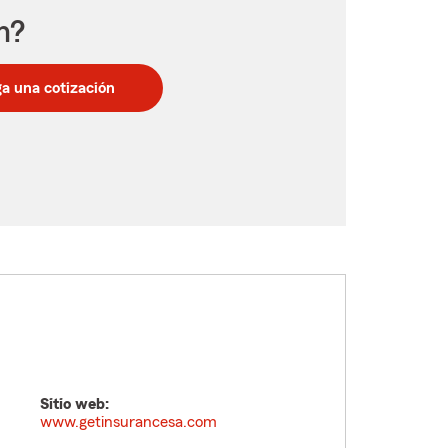
n?
a una cotización
Sitio web:
www.getinsurancesa.com