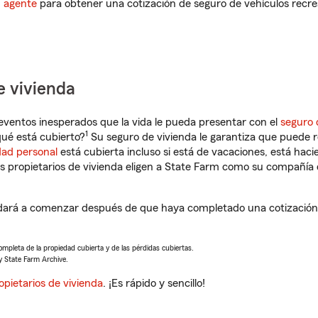
n agente
para obtener una cotización de seguro de vehículos recre
e vivienda
eventos inesperados que la vida le pueda presentar con el
seguro 
1
ué está cubierto?
Su seguro de vivienda le garantiza que puede r
dad personal
está cubierta incluso si está de vacaciones, está haci
propietarios de vivienda eligen a State Farm como su compañía 
ará a comenzar después de que haya completado una cotización d
completa de la propiedad cubierta y de las pérdidas cubiertas.
y State Farm Archive.
opietarios de vivienda
. ¡Es rápido y sencillo!