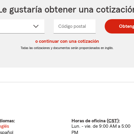
Le gustaría obtener una cotizació
cione
Código postal
Ingresa
Ingresa
Obteng
_____
un
un
re
código
código
cto
o continuar con una cotización
postal
postal
de
de
Todas las cotizaciones y documentos serán proporcionados en inglés.
egable
5
5
dígitos
dígitos
diomas:
Horas de oficina (
CST
):
nglés
Lun. - vie. de 9:00 AM a 5:00
spañol
PM