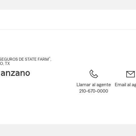
Pasar
al
contenido
principal
®
SEGUROS DE STATE FARM
,
IO
, TX
Manzano
Llamar al agente
Email al a
210-670-0000