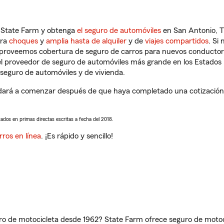
n State Farm y obtenga
el seguro de automóviles
en San Antonio, T
tra
choques
y
amplia hasta de alquiler
y de
viajes compartidos
. Si
s proveemos cobertura de seguro de carros para nuevos conductores
l proveedor de seguro de automóviles más grande en los Estados
seguro de automóviles y de vivienda.
ará a comenzar después de que haya completado una cotización de
sados en primas directas escritas a fecha del 2018.
rros en línea
. ¡Es rápido y sencillo!
ro de motocicleta desde 1962? State Farm ofrece seguro de motoci