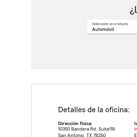
¿
Seleccione un producto
Selec
un
nomb
de
produ
del
menú
despl
Detalles de la oficina:
Dirección física:
I
10350 Bandera Rd. Suite118
I
San Antonio
,
TX
78250
E