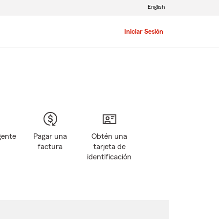
English
Iniciar Sesión
gente
Pagar una
Obtén una
factura
tarjeta de
identificación