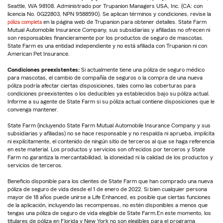
Seattle, WA 98108. Administrado por Trupanion Managers USA, Inc. (CA: con
licencia No. 0G22803, NPN 9588590). Se aplican términos y condiciones, revise la
póliza completa
en la página web de Trupanion para obtener detalles. State Farm
Mutual Automobile Insurance Company, sus subsidiarias y afiliadas no ofrecen ni
son responsables financieramente por los productos de seguro de mascotas.
State Farm es una entidad independiente y no está afiliada con Trupanion ni con
American Pet Insurance.
Condiciones preexistentes:
Si actualmente tiene una póliza de seguro médico
para mascotas, el cambio de compañía de seguros o la compra de una nueva
póliza podría afectar ciertas disposiciones, tales como las coberturas para
condiciones preexistentes o los deducibles ya establecidos bajo su póliza actual.
Informe a su agente de State Farm si su póliza actual contiene disposiciones que le
convenga mantener.
State Farm (incluyendo State Farm Mutual Automobile Insurance Company y sus
subsidiarias y afiliadas) no se hace responsable y no respalda ni aprueba, implícita
ni explícitamente, el contenido de ningún sitio de terceros al que se haga referencia
en este material. Los productos y servicios son ofrecidos por terceros y State
Farm no garantiza la mercantabilidad, la idoneidad ni la calidad de los productos y
servicios de terceros.
Beneficio disponible para los clientes de State Farm que han comprado una nueva
póliza de seguro de vida desde el 1 de enero de 2022. Si bien cualquier persona
mayor de 18 años puede unirse a Life Enhanced, es posible que ciertas funciones
de la aplicación, incluyendo las recompensas, no estén disponibles a menos que
tengas una póliza de seguro de vida elegible de State Farm.En este momento, los
titulares de póliza en Florida y New York no son elegibles para el programa