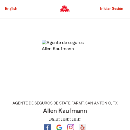
Pasar
al
English
Iniciar Sesión
contenido
principal
Comienzo
del
contenido
principal
®
AGENTE DE SEGUROS DE STATE FARM
,
SAN ANTONIO
, TX
Allen Kaufmann
ChFC®
,
RICP®
,
CLU®