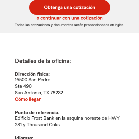
postal
postal
Obtenga una cotización
de
de
5
5
o continuar con una cotización
dígitos
dígitos
Todas las cotizaciones y documentos serán proporcionados en inglés.
Detalles de la oficina:
Dirección física:
16500 San Pedro
Ste 490
San Antonio
,
TX
78232
Cómo llegar
Punto de referencia:
Edificio Frost Bank en la esquina noreste de HWY
281 y Thousand Oaks
Idiomas: