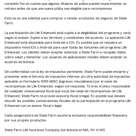
completo.Ten en cuenta que algunos titulares de póliza pueden experimentar un
retraso antes de que una nueva póliza sea elegible para recompensas.
Esto no es una solicitud para comprar o vender productos de seguros de State
Farm.
La participación de Life Enhanced está sujeta a la elegibilidad del programa y varía
según el estado. Sujeto a los términos y condiciones del acuerdo. La aplicación Life
Enhanced está disponible para Android e iOS. Es posible que se requiera un
dispositivo móvil iOS o Android para usar todas las funciones del programa Life
Enhanced. Los clientes deben aceptar autorizar a State Farm a recopilar datos
sobre salud y bienestar. Los usuarios de aplicaciones móviles deben aceptar un
acuerdo de licencia.
De conformidad con la ley de impuestos pertinente, State Farm puede enviarte y
presentar ante el Servicio de Impuestos Internos y/u otra autoridad de impuestos
aplicable un Formulario 1099-MISC (ingresos misceláneos) por el canje de
recompensas de Life Enhanced, según corresponda. Tú eres el único responsable
de cualquier consecuencia fiscal que surja del canje de recompensas de Life
Enhanced. State Farm no provee asesoría fiscal ni legal. Es posible que desees
discutir las posibles consecuencias fiscales de tu participación en el programa Life
Enhanced con un asesor fiscal o legal.
Cada aseguradora de State Farm asume la exclusiva responsabilidad financiera
por sus propios productos.
State Farm Life Insurance Company (sin licencia en MA, NY ni WI)