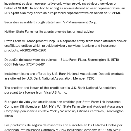
investment adviser representative only when providing advisory services on
behalf of SFIMC. In addition to acting as an investment adviser representative, an
IAR agent also may serve as a registered representative on behalf of SFVPMC.
Securities available through State Farm VP Management Corp.
Neither State Farm nor its agents provide tax or legal advice.
State Farm VP Management Corp. is a separate entity from those affiliated and/or
unaffiliated entities which provide advisory services, banking and insurance
products. AP2025/02/0260
Dirección del supervisor de valores: 1 State Farm Plaza, Bloomington, IL 61710-
0001 Teléfono: 972-743-2491
Installment loans are offered by U.S. Bank National Association. Deposit products
are offered by U.S. Bank National Association. Member FDIC.
The creditor and issuer of this credit card is U.S. Bank National Association,
pursuant to a license from Visa U.S.A. Inc.
El seguro de vida y las anualidades son emitidos por State Farm Life Insurance
Company. (Sin licencia en MA, NY y WI) State Farm Life and Accident Assurance
Company (con licencia en New York y Wisconsin) Oficinas centrales, Bloomington,
Illinois.
Los productos de seguro de mascotas son suscritos en los Estados Unidos por
American Pet Insurance Company y ZPIC Insurance Company, 6100-4th Ave S,