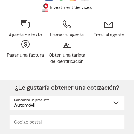
Investment Services
Agente de texto
Llamar al agente
Email al agente
Pagar una factura
Obtén una tarjeta
de identificación
¿Le gustaría obtener una cotización?
Seleccione un producto
Seleccione
un
nombre
de
producto
del
Código postal
Ingresa
Ingresa
_____
menú
un
un
desplegable
código
código