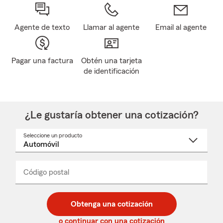
Agente de texto
Llamar al agente
Email al agente
Pagar una factura
Obtén una tarjeta
de identificación
¿Le gustaría obtener una cotización?
Seleccione un producto
Seleccione
un
nombre
de
producto
del
Código postal
Ingresa
Ingresa
_____
menú
un
un
desplegable
código
código
postal
postal
Obtenga una cotización
de
de
5
5
o continuar con una cotización