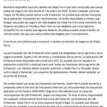
Beneficio disponible para los clientes de State Farm que han comprado una nueva
póliza de seguro de vida desde el 1 de enero de 2022. Si bien cualquier persona
mayor de 18 años puede unirse a Life Enhanced, es posible que ciertas funciones
de la aplicación, incluyendo las recompensas, no estén disponibles a menos que
tengas una póliza de seguro de vida elegible de State Farm.En este momento, los
titulares de póliza en Florida y New York no son elegibles para el programa
completo.Ten en cuenta que algunos titulares de póliza pueden experimentar un
retraso antes de que una nueva póliza sea elegible para recompensas.
Esto no es una solicitud para comprar o vender productos de seguros de State
Farm.
La participación de Life Enhanced está sujeta a la elegibilidad del programa y varía
según el estado. Sujeto a los términos y condiciones del acuerdo. La aplicación Life
Enhanced está disponible para Android e iOS. Es posible que se requiera un
dispositivo móvil iOS o Android para usar todas las funciones del programa Life
Enhanced. Los clientes deben aceptar autorizar a State Farm a recopilar datos
sobre salud y bienestar. Los usuarios de aplicaciones móviles deben aceptar un
acuerdo de licencia.
De conformidad con la ley de impuestos pertinente, State Farm puede enviarte y
presentar ante el Servicio de Impuestos Internos y/u otra autoridad de impuestos
aplicable un Formulario 1099-MISC (ingresos misceláneos) por el canje de
recompensas de Life Enhanced, según corresponda. Tú eres el único responsable
de cualquier consecuencia fiscal que surja del canje de recompensas de Life
Enhanced. State Farm no provee asesoría fiscal ni legal. Es posible que desees
discutir las posibles consecuencias fiscales de tu participación en el programa Life