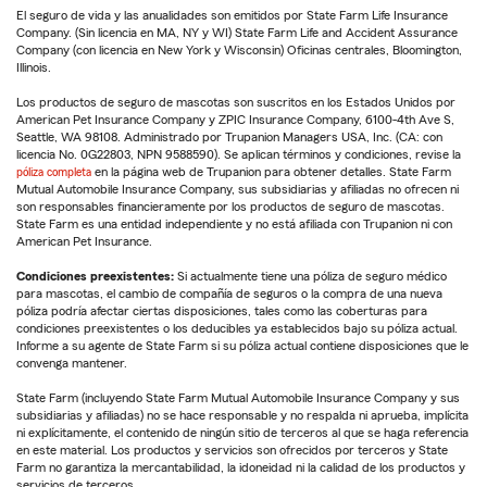
El seguro de vida y las anualidades son emitidos por State Farm Life Insurance
Company. (Sin licencia en MA, NY y WI) State Farm Life and Accident Assurance
Company (con licencia en New York y Wisconsin) Oficinas centrales, Bloomington,
Illinois.
Los productos de seguro de mascotas son suscritos en los Estados Unidos por
American Pet Insurance Company y ZPIC Insurance Company, 6100-4th Ave S,
Seattle, WA 98108. Administrado por Trupanion Managers USA, Inc. (CA: con
licencia No. 0G22803, NPN 9588590). Se aplican términos y condiciones, revise la
póliza completa
en la página web de Trupanion para obtener detalles. State Farm
Mutual Automobile Insurance Company, sus subsidiarias y afiliadas no ofrecen ni
son responsables financieramente por los productos de seguro de mascotas.
State Farm es una entidad independiente y no está afiliada con Trupanion ni con
American Pet Insurance.
Condiciones preexistentes:
Si actualmente tiene una póliza de seguro médico
para mascotas, el cambio de compañía de seguros o la compra de una nueva
póliza podría afectar ciertas disposiciones, tales como las coberturas para
condiciones preexistentes o los deducibles ya establecidos bajo su póliza actual.
Informe a su agente de State Farm si su póliza actual contiene disposiciones que le
convenga mantener.
State Farm (incluyendo State Farm Mutual Automobile Insurance Company y sus
subsidiarias y afiliadas) no se hace responsable y no respalda ni aprueba, implícita
ni explícitamente, el contenido de ningún sitio de terceros al que se haga referencia
en este material. Los productos y servicios son ofrecidos por terceros y State
Farm no garantiza la mercantabilidad, la idoneidad ni la calidad de los productos y
servicios de terceros.