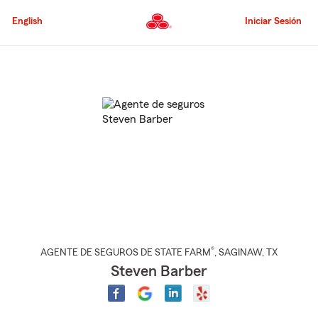
Pasar
al
English
Iniciar Sesión
contenido
principal
Comienzo
del
contenido
principal
®
AGENTE DE SEGUROS DE STATE FARM
,
SAGINAW
, TX
Steven Barber