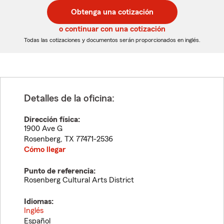
postal
postal
Obtenga una cotización
de
de
5
5
o continuar con una cotización
dígitos
dígitos
Todas las cotizaciones y documentos serán proporcionados en inglés.
Detalles de la oficina:
Dirección física:
1900 Ave G
Rosenberg
,
TX
77471-2536
Cómo llegar
Punto de referencia:
Rosenberg Cultural Arts District
Idiomas:
Inglés
Español