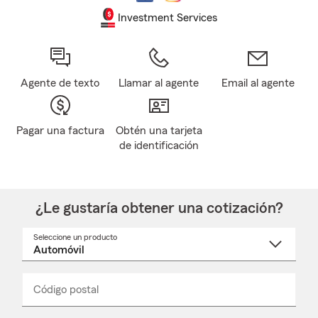
Investment Services
Agente de texto
Llamar al agente
Email al agente
Pagar una factura
Obtén una tarjeta
de identificación
¿Le gustaría obtener una cotización?
Seleccione un producto
Seleccione
un
nombre
de
producto
del
Código postal
Ingresa
Ingresa
_____
menú
un
un
desplegable
código
código