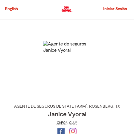
Pasar
al
English
Iniciar Sesión
contenido
principal
Comienzo
del
contenido
principal
®
AGENTE DE SEGUROS DE STATE FARM
,
ROSENBERG
, TX
Janice Vyoral
ChFC®
,
CLU®