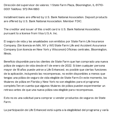
Dirección del supervisor de valores: 1 State Farm Plaza, Bloomington, IL 61710-
0001 Teléfono: 972-744-1860
Installment loans are offered by U.S. Bank National Association. Deposit products
are offered by U.S. Bank National Association. Member FDIC.
The creditor and issuer of this credit card is U.S. Bank National Association,
pursuant to a license from Visa U.S.A. Inc.
El seguro de vida y las anualidades son emitidos por State Farm Life Insurance
Company. (Sin licencia en MA, NY y WI) State Farm Life and Accident Assurance
Company (con licencia en New York y Wisconsin) Oficinas centrales, Bloomington,
Illinois.
Beneficio disponible para los clientes de State Farm que han comprado una nueva
póliza de seguro de vida desde el 1 de enero de 2022. Si bien cualquier persona
mayor de 18 años puede unirse a Life Enhanced, es posible que ciertas funciones
de la aplicación, incluyendo las recompensas, no estén disponibles a menos que
tengas una póliza de seguro de vida elegible de State Farm.En este momento, los
titulares de póliza en Florida y New York no son elegibles para el programa
completo.Ten en cuenta que algunos titulares de póliza pueden experimentar un
retraso antes de que una nueva póliza sea elegible para recompensas.
Esto no es una solicitud para comprar o vender productos de seguros de State
Farm.
La participación de Life Enhanced está sujeta a la elegibilidad del programa y varía