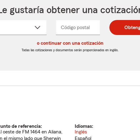
Le gustaría obtener una cotizació
cione
Código postal
Ingresa
Ingresa
Obteng
_____
un
un
re
código
código
cto
o continuar con una cotización
postal
postal
de
de
Todas las cotizaciones y documentos serán proporcionados en inglés.
egable
5
5
dígitos
dígitos
unto de referencia:
Idiomas:
l oeste de FM 1464 en Aliana,
Inglés
n el mismo lado que Sherwin
Español