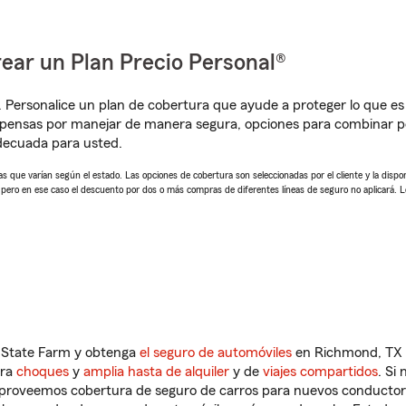
ear un Plan Precio Personal®
. Personalice un plan de cobertura que ayude a proteger lo que es 
pensas por manejar de manera segura, opciones para combinar p
adecuada para usted.
 que varían según el estado. Las opciones de cobertura son seleccionadas por el cliente y la disponib
, pero en ese caso el descuento por dos o más compras de diferentes líneas de seguro no aplicará. 
n State Farm y obtenga
el seguro de automóviles
en Richmond, TX q
tra
choques
y
amplia hasta de alquiler
y de
viajes compartidos
. Si
s proveemos cobertura de seguro de carros para nuevos conductores