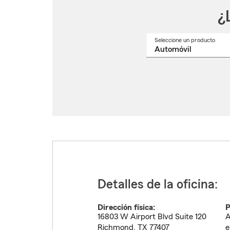
¿
Seleccione un producto
Selec
un
nomb
de
produ
del
menú
despl
Detalles de la oficina:
Dirección física:
P
16803 W Airport Blvd Suite 120
A
Richmond
,
TX
77407
e