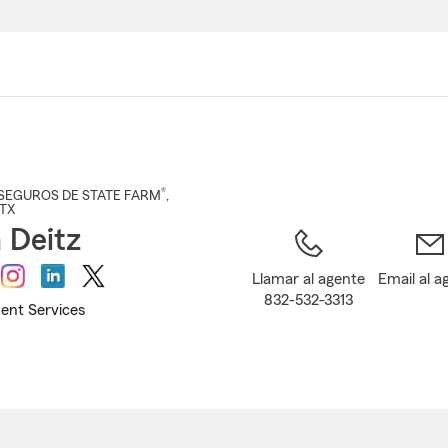
Pasar
al
contenido
principal
®
SEGUROS DE STATE FARM
,
 TX
 Deitz
Llamar al agente
Email al a
832-532-3313
ent Services