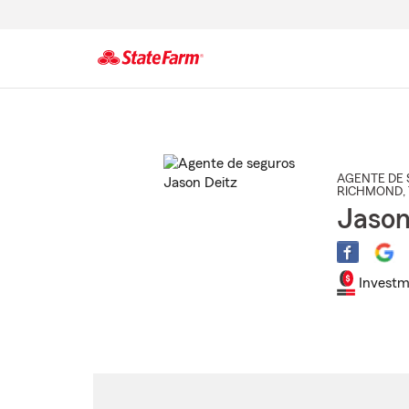
Comienzo
del
contenido
principal
AGENTE DE 
RICHMOND
,
Jason
Investm