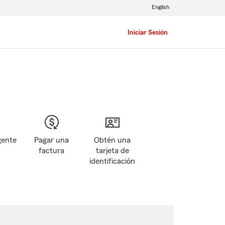
English
Iniciar Sesión
gente
Pagar una
Obtén una
factura
tarjeta de
identificación