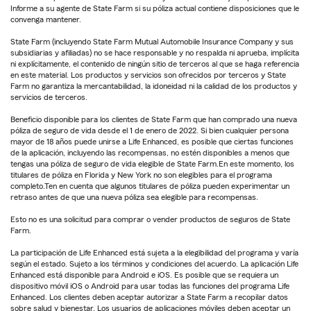
Informe a su agente de State Farm si su póliza actual contiene disposiciones que le
convenga mantener.
State Farm (incluyendo State Farm Mutual Automobile Insurance Company y sus
subsidiarias y afiliadas) no se hace responsable y no respalda ni aprueba, implícita
ni explícitamente, el contenido de ningún sitio de terceros al que se haga referencia
en este material. Los productos y servicios son ofrecidos por terceros y State
Farm no garantiza la mercantabilidad, la idoneidad ni la calidad de los productos y
servicios de terceros.
Beneficio disponible para los clientes de State Farm que han comprado una nueva
póliza de seguro de vida desde el 1 de enero de 2022. Si bien cualquier persona
mayor de 18 años puede unirse a Life Enhanced, es posible que ciertas funciones
de la aplicación, incluyendo las recompensas, no estén disponibles a menos que
tengas una póliza de seguro de vida elegible de State Farm.En este momento, los
titulares de póliza en Florida y New York no son elegibles para el programa
completo.Ten en cuenta que algunos titulares de póliza pueden experimentar un
retraso antes de que una nueva póliza sea elegible para recompensas.
Esto no es una solicitud para comprar o vender productos de seguros de State
Farm.
La participación de Life Enhanced está sujeta a la elegibilidad del programa y varía
según el estado. Sujeto a los términos y condiciones del acuerdo. La aplicación Life
Enhanced está disponible para Android e iOS. Es posible que se requiera un
dispositivo móvil iOS o Android para usar todas las funciones del programa Life
Enhanced. Los clientes deben aceptar autorizar a State Farm a recopilar datos
sobre salud y bienestar. Los usuarios de aplicaciones móviles deben aceptar un