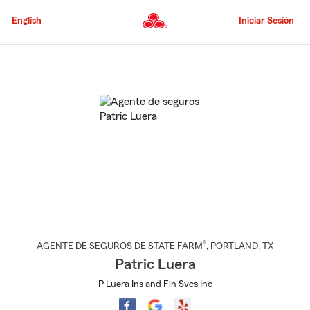
Pasar
al
English
Iniciar Sesión
contenido
principal
Comienzo
del
contenido
principal
®
AGENTE DE SEGUROS DE STATE FARM
,
PORTLAND
, TX
Patric Luera
P Luera Ins and Fin Svcs Inc