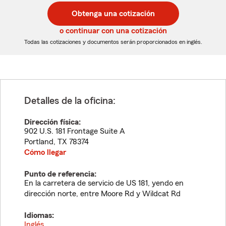
postal
postal
Obtenga una cotización
de
de
5
5
o continuar con una cotización
dígitos
dígitos
Todas las cotizaciones y documentos serán proporcionados en inglés.
Detalles de la oficina:
Dirección física:
902 U.S. 181 Frontage Suite A
Portland
,
TX
78374
Cómo llegar
Punto de referencia:
En la carretera de servicio de US 181, yendo en
dirección norte, entre Moore Rd y Wildcat Rd
Idiomas:
Inglés