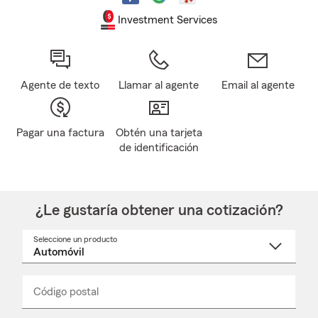
Investment Services
Agente de texto
Llamar al agente
Email al agente
Pagar una factura
Obtén una tarjeta
de identificación
¿Le gustaría obtener una cotización?
Seleccione un producto
Seleccione
un
nombre
de
producto
del
Código postal
Ingresa
Ingresa
_____
menú
un
un
desplegable
código
código