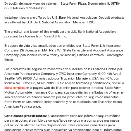
Dirección del supervisor de valores: 1 State Farm Plaza, Bloomington, IL 61710-
0001 Teléfono: 972-744-1860
Installment loans are offered by U.S. Bank National Association. Deposit products
are offered by U.S. Bank National Association. Member FDIC.
The creditor and issuer of this credit card is U.S. Bank National Association,
pursuant to a license from Visa U.S.A. Inc.
El seguro de vida y las anualidades son emitidos por State Farm Life Insurance
Company. (Sin licencia en MA, NY y WI) State Farm Life and Accident Assurance
Company (con licencia en New York y Wisconsin) Oficinas centrales, Bloomington,
Illinois.
Los productos de seguro de mascotas son suscritos en los Estados Unidos por
American Pet Insurance Company y ZPIC Insurance Company, 6100-4th Ave S,
Seattle, WA 98108. Administrado por Trupanion Managers USA, Inc. (CA: con
licencia No. 0G22803, NPN 9588590). Se aplican términos y condiciones, revise la
póliza completa
en la página web de Trupanion para obtener detalles. State Farm
Mutual Automobile Insurance Company, sus subsidiarias y afiliadas no ofrecen ni
son responsables financieramente por los productos de seguro de mascotas.
State Farm es una entidad independiente y no está afiliada con Trupanion ni con
American Pet Insurance.
Condiciones preexistentes:
Si actualmente tiene una póliza de seguro médico
para mascotas, el cambio de compañía de seguros o la compra de una nueva
póliza podría afectar ciertas disposiciones, tales como las coberturas para
condiciones preexistentes o los deducibles ya establecidos bajo su póliza actual.