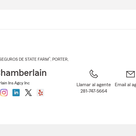
Pasar
al
contenido
principal
®
SEGUROS DE STATE FARM
,
PORTER
,
Chamberlain
lain Ins Agcy Inc
Llamar al agente
Email al a
281-747-5664