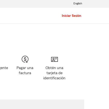
English
Iniciar Sesión
gente
Pagar una
Obtén una
factura
tarjeta de
identificación