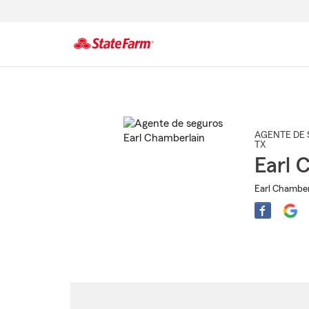
Comienzo
del
contenido
principal
AGENTE DE 
TX
Earl 
Earl Chamber