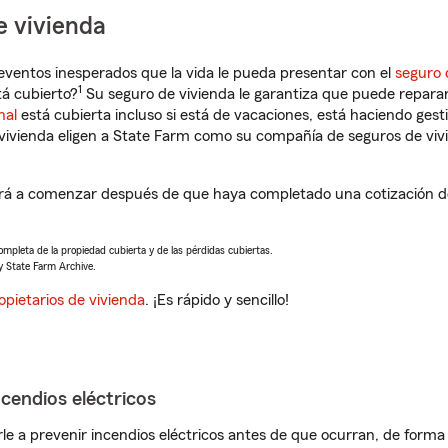
e vivienda
eventos inesperados que la vida le pueda presentar con el
seguro 
1
tá cubierto?
Su seguro de vivienda le garantiza que puede reparar
nal
está cubierta incluso si está de vacaciones, está haciendo gest
vivienda eligen a State Farm como su compañía de seguros de viv
ará a comenzar después de que haya completado una cotización de
completa de la propiedad cubierta y de las pérdidas cubiertas.
y State Farm Archive.
opietarios de vivienda
. ¡Es rápido y sencillo!
ncendios eléctricos
e a prevenir incendios eléctricos antes de que ocurran, de forma 