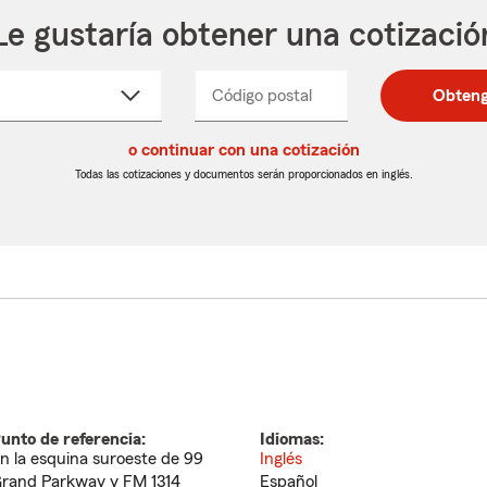
Le gustaría obtener una cotizació
cione
Código postal
Ingresa
Ingresa
Obteng
_____
un
un
re
código
código
cto
o continuar con una cotización
postal
postal
de
de
Todas las cotizaciones y documentos serán proporcionados en inglés.
egable
5
5
dígitos
dígitos
unto de referencia:
Idiomas:
n la esquina suroeste de 99
Inglés
rand Parkway y FM 1314
Español