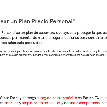
ear un Plan Precio Personal®
. Personalice un plan de cobertura que ayude a proteger lo que es 
pensas por manejar de manera segura, opciones para combinar pó
e sea adecuada para usted.
 que varían según el estado. Las opciones de cobertura son seleccionadas por el cliente y la disponib
, pero en ese caso el descuento por dos o más compras de diferentes líneas de seguro no aplicará. 
n State Farm y obtenga
el seguro de automóviles
en Porter, TX que 
tra
choques
y
amplia hasta de alquiler
y de
viajes compartidos
. Si