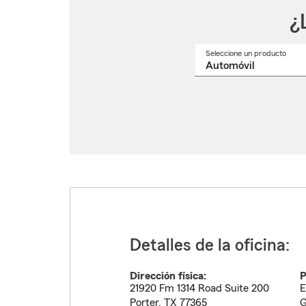
¿
Seleccione un producto
Selec
un
nomb
de
produ
del
menú
despl
Detalles de la oficina:
Dirección física:
P
21920 Fm 1314 Road Suite 200
E
Porter
,
TX
77365
G