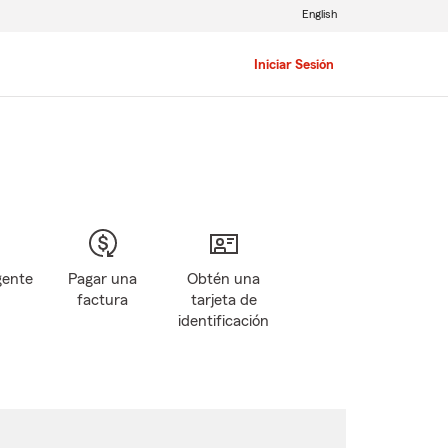
English
Iniciar Sesión
gente
Pagar una
Obtén una
factura
tarjeta de
identificación