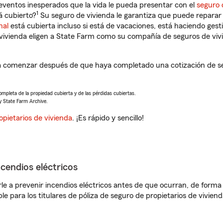
eventos inesperados que la vida le pueda presentar con el
seguro 
1
á cubierto?
Su seguro de vivienda le garantiza que puede reparar 
nal
está cubierta incluso si está de vacaciones, está haciendo gest
vivienda eligen a State Farm como su compañía de seguros de viv
a comenzar después de que haya completado una cotización de seg
completa de la propiedad cubierta y de las pérdidas cubiertas.
y State Farm Archive.
opietarios de vivienda
. ¡Es rápido y sencillo!
ncendios eléctricos
e a prevenir incendios eléctricos antes de que ocurran, de forma 
le para los titulares de póliza de seguro de propietarios de vivie