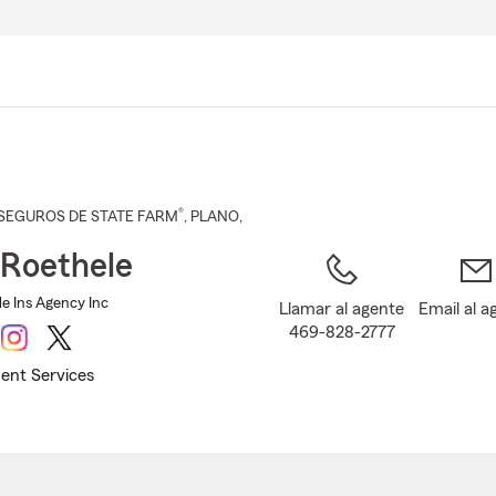
Pasar
al
contenido
principal
®
SEGUROS DE STATE FARM
,
PLANO
,
Roethele
e Ins Agency Inc
Llamar al agente
Email al a
469-828-2777
ent Services