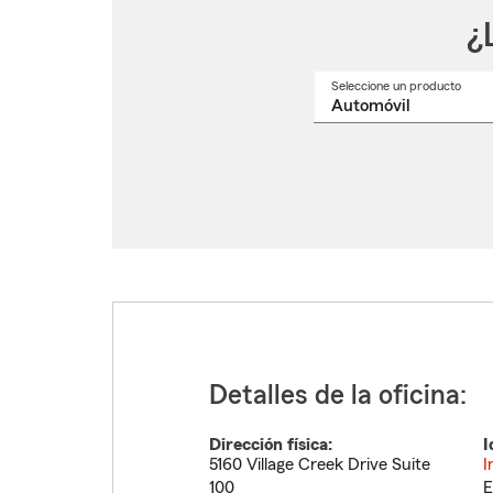
¿
Seleccione un producto
Selec
un
nomb
de
produ
del
menú
despl
Detalles de la oficina:
Dirección física:
I
5160 Village Creek Drive Suite
I
100
E