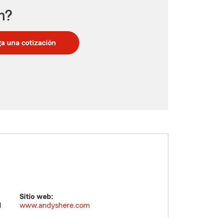
n?
a una cotización
Sitio web:
M
www.andyshere.com