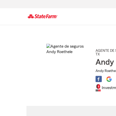
Comienzo
del
contenido
principal
AGENTE DE 
TX
Andy 
Andy Roethel
Investm