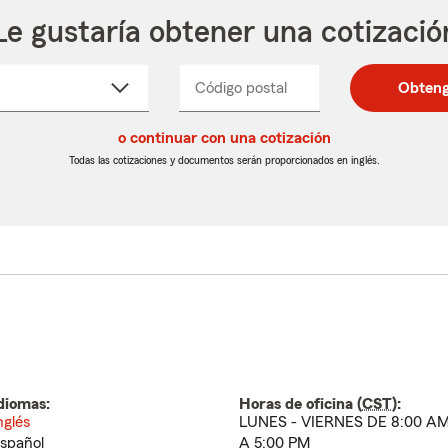
Le gustaría obtener una cotizació
cione
Código postal
Ingresa
Ingresa
Obteng
_____
un
un
re
código
código
cto
o continuar con una cotización
postal
postal
de
de
Todas las cotizaciones y documentos serán proporcionados en inglés.
egable
5
5
dígitos
dígitos
diomas:
Horas de oficina (
CST
):
nglés
LUNES - VIERNES DE 8:00 A
spañol
A 5:00 PM