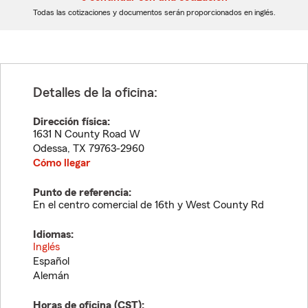
dígitos
dígitos
Todas las cotizaciones y documentos serán proporcionados en inglés.
Detalles de la oficina:
Dirección física:
1631 N County Road W
Odessa
,
TX
79763-2960
Cómo llegar
Punto de referencia:
En el centro comercial de 16th y West County Rd
Idiomas:
Inglés
Español
Alemán
Horas de oficina (
CST
):