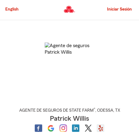
Pasar
al
English
Iniciar Sesión
contenido
principal
Comienzo
del
contenido
principal
®
AGENTE DE SEGUROS DE STATE FARM
,
ODESSA
, TX
Patrick Willis