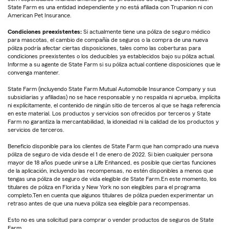
State Farm es una entidad independiente y no está afiliada con Trupanion ni con
American Pet Insurance.
Condiciones preexistentes:
Si actualmente tiene una póliza de seguro médico
para mascotas, el cambio de compañía de seguros o la compra de una nueva
póliza podría afectar ciertas disposiciones, tales como las coberturas para
condiciones preexistentes o los deducibles ya establecidos bajo su póliza actual.
Informe a su agente de State Farm si su póliza actual contiene disposiciones que le
convenga mantener.
State Farm (incluyendo State Farm Mutual Automobile Insurance Company y sus
subsidiarias y afiliadas) no se hace responsable y no respalda ni aprueba, implícita
ni explícitamente, el contenido de ningún sitio de terceros al que se haga referencia
en este material. Los productos y servicios son ofrecidos por terceros y State
Farm no garantiza la mercantabilidad, la idoneidad ni la calidad de los productos y
servicios de terceros.
Beneficio disponible para los clientes de State Farm que han comprado una nueva
póliza de seguro de vida desde el 1 de enero de 2022. Si bien cualquier persona
mayor de 18 años puede unirse a Life Enhanced, es posible que ciertas funciones
de la aplicación, incluyendo las recompensas, no estén disponibles a menos que
tengas una póliza de seguro de vida elegible de State Farm.En este momento, los
titulares de póliza en Florida y New York no son elegibles para el programa
completo.Ten en cuenta que algunos titulares de póliza pueden experimentar un
retraso antes de que una nueva póliza sea elegible para recompensas.
Esto no es una solicitud para comprar o vender productos de seguros de State
Farm.