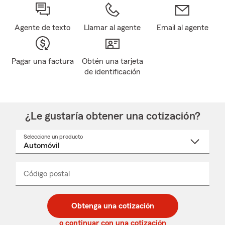
Agente de texto
Llamar al agente
Email al agente
Pagar una factura
Obtén una tarjeta
de identificación
¿Le gustaría obtener una cotización?
Seleccione un producto
Seleccione
un
nombre
de
producto
del
Código postal
Ingresa
Ingresa
_____
menú
un
un
desplegable
código
código
postal
postal
Obtenga una cotización
de
de
5
5
o continuar con una cotización