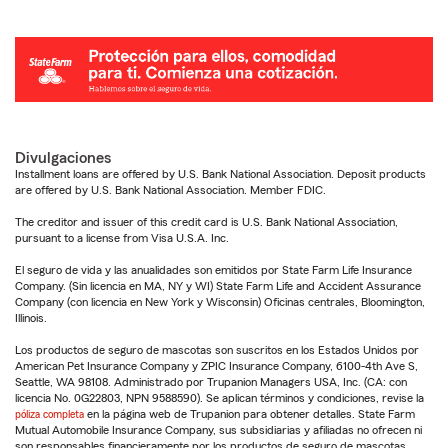
Divulgaciones
Installment loans are offered by U.S. Bank National Association. Deposit products
are offered by U.S. Bank National Association. Member FDIC.
The creditor and issuer of this credit card is U.S. Bank National Association,
pursuant to a license from Visa U.S.A. Inc.
El seguro de vida y las anualidades son emitidos por State Farm Life Insurance
Company. (Sin licencia en MA, NY y WI) State Farm Life and Accident Assurance
Company (con licencia en New York y Wisconsin) Oficinas centrales, Bloomington,
Illinois.
Los productos de seguro de mascotas son suscritos en los Estados Unidos por
American Pet Insurance Company y ZPIC Insurance Company, 6100-4th Ave S,
Seattle, WA 98108. Administrado por Trupanion Managers USA, Inc. (CA: con
licencia No. 0G22803, NPN 9588590). Se aplican términos y condiciones, revise la
póliza completa
en la página web de Trupanion para obtener detalles. State Farm
Mutual Automobile Insurance Company, sus subsidiarias y afiliadas no ofrecen ni
son responsables financieramente por los productos de seguro de mascotas.