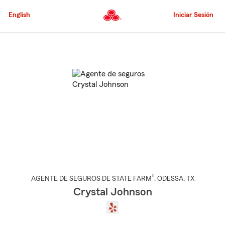
Pasar
al
English
Iniciar Sesión
contenido
principal
Comienzo
del
contenido
principal
®
AGENTE DE SEGUROS DE STATE FARM
,
ODESSA
, TX
Crystal Johnson