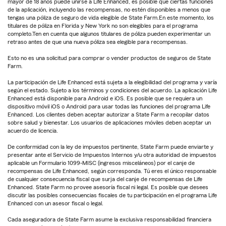
mayor de 18 años puede unirse a Life Enhanced, es posible que ciertas funciones
de la aplicación, incluyendo las recompensas, no estén disponibles a menos que
tengas una póliza de seguro de vida elegible de State Farm.En este momento, los
titulares de póliza en Florida y New York no son elegibles para el programa
completo.Ten en cuenta que algunos titulares de póliza pueden experimentar un
retraso antes de que una nueva póliza sea elegible para recompensas.
Esto no es una solicitud para comprar o vender productos de seguros de State
Farm.
La participación de Life Enhanced está sujeta a la elegibilidad del programa y varía
según el estado. Sujeto a los términos y condiciones del acuerdo. La aplicación Life
Enhanced está disponible para Android e iOS. Es posible que se requiera un
dispositivo móvil iOS o Android para usar todas las funciones del programa Life
Enhanced. Los clientes deben aceptar autorizar a State Farm a recopilar datos
sobre salud y bienestar. Los usuarios de aplicaciones móviles deben aceptar un
acuerdo de licencia.
De conformidad con la ley de impuestos pertinente, State Farm puede enviarte y
presentar ante el Servicio de Impuestos Internos y/u otra autoridad de impuestos
aplicable un Formulario 1099-MISC (ingresos misceláneos) por el canje de
recompensas de Life Enhanced, según corresponda. Tú eres el único responsable
de cualquier consecuencia fiscal que surja del canje de recompensas de Life
Enhanced. State Farm no provee asesoría fiscal ni legal. Es posible que desees
discutir las posibles consecuencias fiscales de tu participación en el programa Life
Enhanced con un asesor fiscal o legal.
Cada aseguradora de State Farm asume la exclusiva responsabilidad financiera