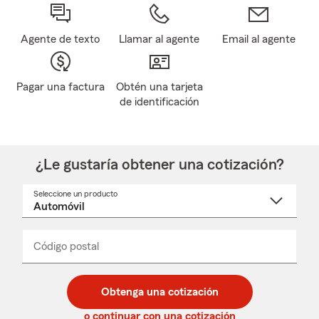
Agente de texto
Llamar al agente
Email al agente
Pagar una factura
Obtén una tarjeta
de identificación
¿Le gustaría obtener una cotización?
Seleccione un producto
Seleccione
un
nombre
de
producto
del
Código postal
Ingresa
Ingresa
_____
menú
un
un
desplegable
código
código
postal
postal
Obtenga una cotización
de
de
5
5
o continuar con una cotización