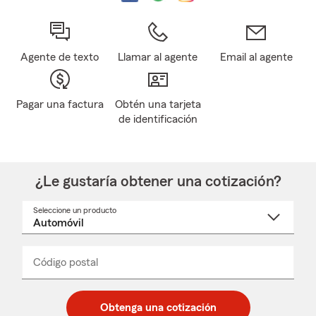
Agente de texto
Llamar al agente
Email al agente
Pagar una factura
Obtén una tarjeta
de identificación
¿Le gustaría obtener una cotización?
Seleccione un producto
Seleccione
un
nombre
de
producto
del
Código postal
Ingresa
Ingresa
_____
menú
un
un
desplegable
código
código
postal
postal
Obtenga una cotización
de
de