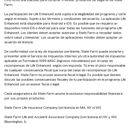
Esto no es una solicitud para comprar o vender productos de seguros de State
Farm.
La participación de Life Enhanced está sujeta a la elegibilidad del programa y varía
según el estado. Sujeto a los términos y condiciones del acuerdo. La aplicación Life
Enhanced está disponible para Android e iOS. Es posible que se requiera un
dispositivo móvil iOS o Android para usar todas las funciones del programa Life
Enhanced. Los clientes deben aceptar autorizar a State Farm a recopilar datos
sobre salud y bienestar. Los usuarios de aplicaciones móviles deben aceptar un
acuerdo de licencia.
De conformidad con la ley de impuestos pertinente, State Farm puede enviarte y
presentar ante el Servicio de Impuestos Internos y/u otra autoridad de impuestos
aplicable un Formulario 1099-MISC (ingresos misceláneos) por el canje de
recompensas de Life Enhanced, según corresponda. Tú eres el único responsable
de cualquier consecuencia fiscal que surja del canje de recompensas de Life
Enhanced. State Farm no provee asesoría fiscal ni legal. Es posible que desees
discutir las posibles consecuencias fiscales de tu participación en el programa Life
Enhanced con un asesor fiscal o legal.
Cada aseguradora de State Farm asume la exclusiva responsabilidad financiera
por sus propios productos.
State Farm Life Insurance Company (sin licencia en MA, NY ni WI)
State Farm Life and Accident Assurance Company (con licencia en NY y WI)
Bloomington, IL