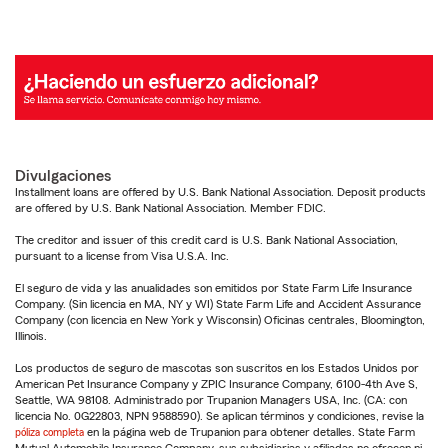
Divulgaciones
Installment loans are offered by U.S. Bank National Association. Deposit products
are offered by U.S. Bank National Association. Member FDIC.
The creditor and issuer of this credit card is U.S. Bank National Association,
pursuant to a license from Visa U.S.A. Inc.
El seguro de vida y las anualidades son emitidos por State Farm Life Insurance
Company. (Sin licencia en MA, NY y WI) State Farm Life and Accident Assurance
Company (con licencia en New York y Wisconsin) Oficinas centrales, Bloomington,
Illinois.
Los productos de seguro de mascotas son suscritos en los Estados Unidos por
American Pet Insurance Company y ZPIC Insurance Company, 6100-4th Ave S,
Seattle, WA 98108. Administrado por Trupanion Managers USA, Inc. (CA: con
licencia No. 0G22803, NPN 9588590). Se aplican términos y condiciones, revise la
póliza completa
en la página web de Trupanion para obtener detalles. State Farm