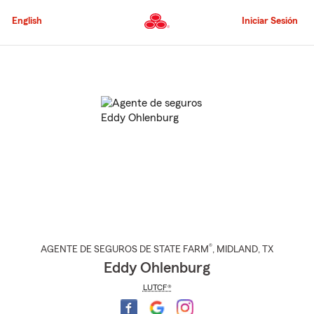
Pasar
al
English
Iniciar Sesión
contenido
principal
Comienzo
del
contenido
principal
®
AGENTE DE SEGUROS DE STATE FARM
,
MIDLAND
, TX
Eddy Ohlenburg
LUTCF®