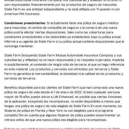
Mutual Automobile Insurance Company, sus subsidiarias y afiliadas no ofrecen ni
son responsables financieramente por los productos de seguro de mascotas.
State Farm es una entidad independiente y no está afiliada con Trupanion ni con
American Pet Insurance.
Condiciones preexistentes:
Si actualmente tiene una póliza de seguro médico
para mascotas, el cambio de compañía de seguros o la compra de una nueva
póliza podría afectar ciertas disposiciones, tales como las coberturas para
condiciones preexistentes o los deducibles ya establecidos bajo su póliza actual.
Informe a su agente de State Farm si su póliza actual contiene disposiciones que le
convenga mantener.
State Farm (incluyendo State Farm Mutual Automobile Insurance Company y sus
subsidiarias y afiliadas) no se hace responsable y no respalda ni aprueba, implícita
ni explícitamente, el contenido de ningún sitio de terceros al que se haga referencia
en este material. Los productos y servicios son ofrecidos por terceros y State
Farm no garantiza la mercantabilidad, la idoneidad ni la calidad de los productos y
servicios de terceros.
Beneficio disponible para los clientes de State Farm que han comprado una nueva
póliza de seguro de vida desde el 1 de enero de 2022. Si bien cualquier persona
mayor de 18 años puede unirse a Life Enhanced, es posible que ciertas funciones
de la aplicación, incluyendo las recompensas, no estén disponibles a menos que
tengas una póliza de seguro de vida elegible de State Farm.En este momento, los
titulares de póliza en Florida y New York no son elegibles para el programa
completo.Ten en cuenta que algunos titulares de póliza pueden experimentar un
retraso antes de que una nueva póliza sea elegible para recompensas.