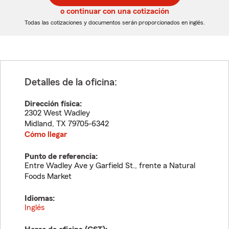
5
5
o continuar con una cotización
dígitos
dígitos
Todas las cotizaciones y documentos serán proporcionados en inglés.
Detalles de la oficina:
Dirección física:
2302 West Wadley
Midland
,
TX
79705-6342
Cómo llegar
Punto de referencia:
Entre Wadley Ave y Garfield St., frente a Natural
Foods Market
Idiomas:
Inglés