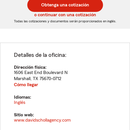
postal
postal
Obtenga una cotización
de
de
5
5
o continuar con una cotización
dígitos
dígitos
Todas las cotizaciones y documentos serán proporcionados en inglés.
Detalles de la oficina:
Dirección física:
1606 East End Boulevard N
Marshall
,
TX
75670-0712
Cómo llegar
Idiomas:
Inglés
Sitio web:
www.davidschollagency.com