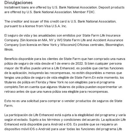
Divulgaciones
Installment loans are offered by U.S. Bank National Association. Deposit products
are offered by U.S. Bank National Association. Member FDIC.
The creditor and issuer of this credit card is U.S. Bank National Association,
pursuant to a license from Visa U.S.A. Inc.
El seguro de vida y las anualidades son emitidos por State Farm Life Insurance
Company. (Sin licencia en MA, NY y WI) State Farm Life and Accident Assurance
Company (con licencia en New York y Wisconsin) Oficinas centrales, Bloomington,
Illinois.
Beneficio disponible para los clientes de State Farm que han comprado una nueva
póliza de seguro de vida desde el 1 de enero de 2022. Si bien cualquier persona
mayor de 18 años puede unirse a Life Enhanced, es posible que ciertas funciones
de la aplicación, incluyendo las recompensas, no estén disponibles a menos que
tengas una póliza de seguro de vida elegible de State Farm.En este momento, los
titulares de póliza en Florida y New York no son elegibles para el programa
completo.Ten en cuenta que algunos titulares de póliza pueden experimentar un
retraso antes de que una nueva póliza sea elegible para recompensas.
Esto no es una solicitud para comprar o vender productos de seguros de State
Farm.
La participación de Life Enhanced está sujeta a la elegibilidad del programa y varía
según el estado. Sujeto a los términos y condiciones del acuerdo. La aplicación Life
Enhanced está disponible para Android e iOS. Es posible que se requiera un
dispositivo móvil iOS o Android para usar todas las funciones del programa Life