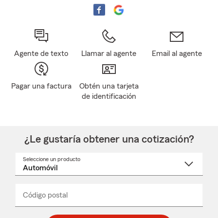
Agente de texto
Llamar al agente
Email al agente
Pagar una factura
Obtén una tarjeta
de identificación
¿Le gustaría obtener una cotización?
Seleccione un producto
Seleccione
un
nombre
de
producto
del
Código postal
Ingresa
Ingresa
_____
menú
un
un
desplegable
código
código