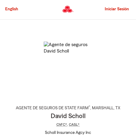
Pasar
al
English
Iniciar Sesión
contenido
principal
Comienzo
del
contenido
principal
®
AGENTE DE SEGUROS DE STATE FARM
,
MARSHALL
, TX
David Scholl
ChFC®
,
CASL®
Scholl Insurance Agcy Inc