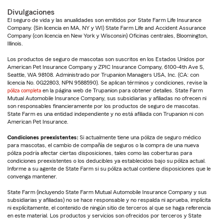
Divulgaciones
El seguro de vida y las anualidades son emitidos por State Farm Life Insurance
Company. (Sin licencia en MA, NY y WI) State Farm Life and Accident Assurance
Company (con licencia en New York y Wisconsin) Oficinas centrales, Bloomington,
Illinois.
Los productos de seguro de mascotas son suscritos en los Estados Unidos por
American Pet Insurance Company y ZPIC Insurance Company, 6100-4th Ave S,
Seattle, WA 98108. Administrado por Trupanion Managers USA, Inc. (CA: con
licencia No. 0G22803, NPN 9588590). Se aplican términos y condiciones, revise la
póliza completa
en la página web de Trupanion para obtener detalles. State Farm
Mutual Automobile Insurance Company, sus subsidiarias y afiliadas no ofrecen ni
son responsables financieramente por los productos de seguro de mascotas.
State Farm es una entidad independiente y no está afiliada con Trupanion ni con
American Pet Insurance.
Condiciones preexistentes:
Si actualmente tiene una póliza de seguro médico
para mascotas, el cambio de compañía de seguros o la compra de una nueva
póliza podría afectar ciertas disposiciones, tales como las coberturas para
condiciones preexistentes o los deducibles ya establecidos bajo su póliza actual.
Informe a su agente de State Farm si su póliza actual contiene disposiciones que le
convenga mantener.
State Farm (incluyendo State Farm Mutual Automobile Insurance Company y sus
subsidiarias y afiliadas) no se hace responsable y no respalda ni aprueba, implícita
ni explícitamente, el contenido de ningún sitio de terceros al que se haga referencia
en este material. Los productos y servicios son ofrecidos por terceros y State