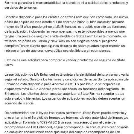
Farm no garantiza la mercantabilidad, la idoneidad ni la calidad de los productos y
servicios de terceros.
Beneficio disponible para los clientes de State Farm que han comprado una nueva
póliza de seguro de vida desde el 1 de enero de 2022. Si bien cualquier persona
mayor de 18 años puede unirse a Life Enhanced, es posible que ciertas funciones
de la aplicación, incluyendo las recompensas, no estén disponibles a menos que
tengas una póliza de seguro de vida elegible de State Farm.En este momento, los
titulares de póliza en Florida y New York no son elegibles para el programa
completo.Ten en cuenta que algunos titulares de póliza pueden experimentar un
retraso antes de que una nueva póliza sea elegible para recompensas.
Esto no es una solicitud para comprar o vender productos de seguros de State
Farm.
La participación de Life Enhanced está sujeta a la elegibilidad del programa y varía
según el estado. Sujeto a los términos y condiciones del acuerdo. La aplicación Life
Enhanced está disponible para Android e iOS. Es posible que se requiera un
dispositivo móvil iOS o Android para usar todas las funciones del programa Life
Enhanced. Los clientes deben aceptar autorizar a State Farm a recopilar datos
sobre salud y bienestar. Los usuarios de aplicaciones móviles deben aceptar un
acuerdo de licencia.
De conformidad con la ley de impuestos pertinente, State Farm puede enviarte y
presentar ante el Servicio de Impuestos Internos y/u otra autoridad de impuestos
aplicable un Formulario 1099-MISC (ingresos misceláneos) por el canje de
recompensas de Life Enhanced, según corresponda. Tú eres el único responsable
de cualquier consecuencia fiscal que surja del canje de recompensas de Life