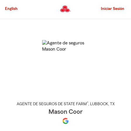
Pasar
al
English
Iniciar Sesión
contenido
principal
Comienzo
del
contenido
principal
®
AGENTE DE SEGUROS DE STATE FARM
,
LUBBOCK
, TX
Mason Coor