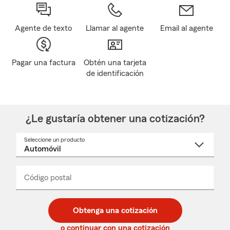
Agente de texto
Llamar al agente
Email al agente
Pagar una factura
Obtén una tarjeta
de identificación
¿Le gustaría obtener una cotización?
Seleccione un producto
Seleccione
un
nombre
de
producto
del
Código postal
Ingresa
Ingresa
_____
menú
un
un
desplegable
código
código
postal
postal
Obtenga una cotización
de
de
5
5
o continuar con una cotización