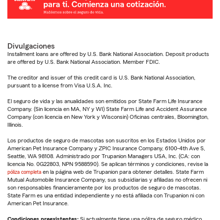
Divulgaciones
Installment loans are offered by U.S. Bank National Association. Deposit products
are offered by U.S. Bank National Association. Member FDIC.
The creditor and issuer of this credit card is U.S. Bank National Association,
pursuant to a license from Visa U.S.A. Inc.
El seguro de vida y las anualidades son emitidos por State Farm Life Insurance
Company. (Sin licencia en MA, NY y WI) State Farm Life and Accident Assurance
Company (con licencia en New York y Wisconsin) Oficinas centrales, Bloomington,
Illinois.
Los productos de seguro de mascotas son suscritos en los Estados Unidos por
American Pet Insurance Company y ZPIC Insurance Company, 6100-4th Ave S,
Seattle, WA 98108. Administrado por Trupanion Managers USA, Inc. (CA: con
licencia No. 0G22803, NPN 9588590). Se aplican términos y condiciones, revise la
póliza completa
en la página web de Trupanion para obtener detalles. State Farm
Mutual Automobile Insurance Company, sus subsidiarias y afiliadas no ofrecen ni
son responsables financieramente por los productos de seguro de mascotas.
State Farm es una entidad independiente y no está afiliada con Trupanion ni con
American Pet Insurance.
Condiciones preexistentes:
Si actualmente tiene una póliza de seguro médico