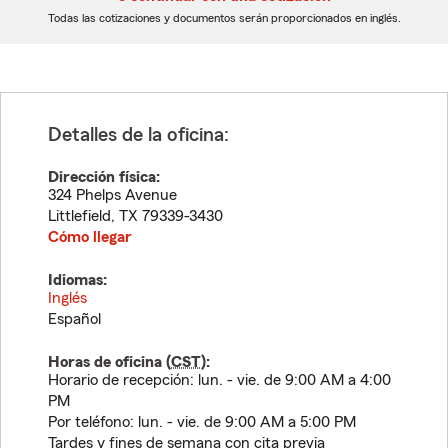
dígitos
dígitos
Todas las cotizaciones y documentos serán proporcionados en inglés.
Detalles de la oficina:
Dirección física:
324 Phelps Avenue
Littlefield
,
TX
79339-3430
Cómo llegar
Idiomas:
Inglés
Español
Horas de oficina (
CST
):
Horario de recepción: lun. - vie. de 9:00 AM a 4:00
PM
Por teléfono: lun. - vie. de 9:00 AM a 5:00 PM
Tardes y fines de semana con cita previa