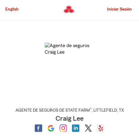
Pasar
al
English
Iniciar Sesión
contenido
principal
Comienzo
del
contenido
principal
®
AGENTE DE SEGUROS DE STATE FARM
,
LITTLEFIELD
, TX
Craig Lee