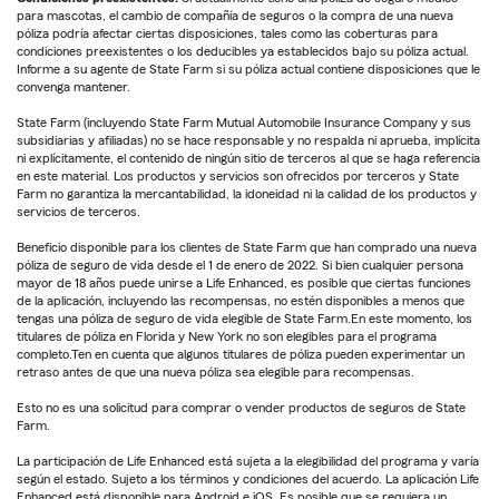
para mascotas, el cambio de compañía de seguros o la compra de una nueva
póliza podría afectar ciertas disposiciones, tales como las coberturas para
condiciones preexistentes o los deducibles ya establecidos bajo su póliza actual.
Informe a su agente de State Farm si su póliza actual contiene disposiciones que le
convenga mantener.
State Farm (incluyendo State Farm Mutual Automobile Insurance Company y sus
subsidiarias y afiliadas) no se hace responsable y no respalda ni aprueba, implícita
ni explícitamente, el contenido de ningún sitio de terceros al que se haga referencia
en este material. Los productos y servicios son ofrecidos por terceros y State
Farm no garantiza la mercantabilidad, la idoneidad ni la calidad de los productos y
servicios de terceros.
Beneficio disponible para los clientes de State Farm que han comprado una nueva
póliza de seguro de vida desde el 1 de enero de 2022. Si bien cualquier persona
mayor de 18 años puede unirse a Life Enhanced, es posible que ciertas funciones
de la aplicación, incluyendo las recompensas, no estén disponibles a menos que
tengas una póliza de seguro de vida elegible de State Farm.En este momento, los
titulares de póliza en Florida y New York no son elegibles para el programa
completo.Ten en cuenta que algunos titulares de póliza pueden experimentar un
retraso antes de que una nueva póliza sea elegible para recompensas.
Esto no es una solicitud para comprar o vender productos de seguros de State
Farm.
La participación de Life Enhanced está sujeta a la elegibilidad del programa y varía
según el estado. Sujeto a los términos y condiciones del acuerdo. La aplicación Life
Enhanced está disponible para Android e iOS. Es posible que se requiera un