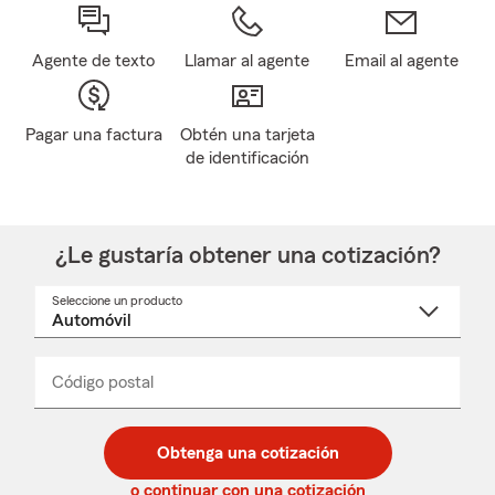
Agente de texto
Llamar al agente
Email al agente
Pagar una factura
Obtén una tarjeta
de identificación
¿Le gustaría obtener una cotización?
Seleccione un producto
Seleccione
un
nombre
de
producto
del
Código postal
Ingresa
Ingresa
_____
menú
un
un
desplegable
código
código
postal
postal
Obtenga una cotización
de
de
5
5
o continuar con una cotización