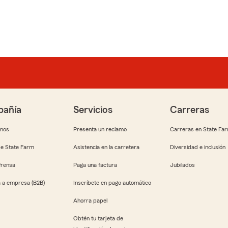
añía
Servicios
Carreras
anos
Presenta un reclamo
Carreras en State Fa
e State Farm
Asistencia en la carretera
Diversidad e inclusión
Prensa
Paga una factura
Jubilados
 a empresa (B2B)
Inscríbete en pago automático
Ahorra papel
Obtén tu tarjeta de