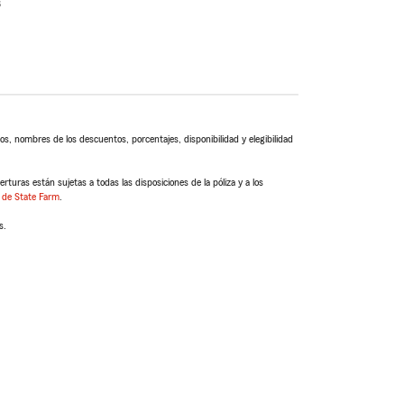
s
s, nombres de los descuentos, porcentajes, disponibilidad y elegibilidad
turas están sujetas a todas las disposiciones de la póliza y a los
 de State Farm
.
s.