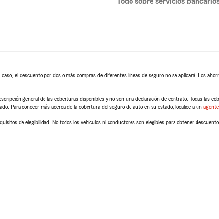
Todo sobre servicios bancario
 caso, el descuento por dos o más compras de diferentes líneas de seguro no se aplicará. Los ahorro
scripción general de las coberturas disponibles y no son una declaración de contrato. Todas las cober
tado. Para conocer más acerca de la cobertura del seguro de auto en su estado, localice a un
agente
quisitos de elegibilidad. No todos los vehículos ni conductores son elegibles para obtener descuento