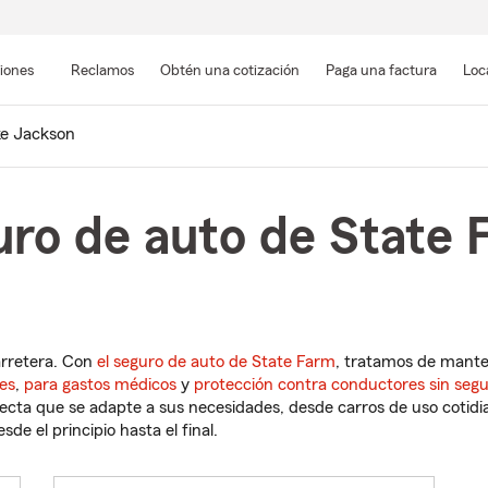
Pasar
al
siones
Reclamos
Obtén una cotización
Paga una factura
Loc
contenido
principal
e Jackson
uro de auto de State 
arretera. Con
el seguro de auto de State Farm
, tratamos de mant
es
,
para gastos médicos
y
protección contra conductores sin seg
cta que se adapte a sus necesidades, desde carros de uso cotidian
de el principio hasta el final.