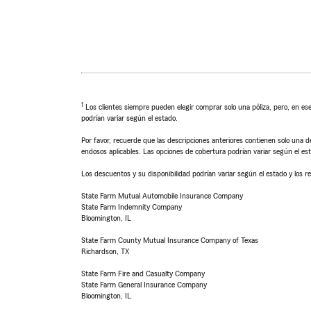
1
Los clientes siempre pueden elegir comprar solo una póliza, pero, en ese
podrían variar según el estado.
Por favor, recuerde que las descripciones anteriores contienen solo una de
endosos aplicables. Las opciones de cobertura podrían variar según el es
Los descuentos y su disponibilidad podrían variar según el estado y los re
State Farm Mutual Automobile Insurance Company
State Farm Indemnity Company
Bloomington, IL
State Farm County Mutual Insurance Company of Texas
Richardson, TX
State Farm Fire and Casualty Company
State Farm General Insurance Company
Bloomington, IL