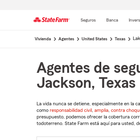
Seguros
Banca
Inver
Comienzo
Lak
Vivienda
Agentes
United States
Texas
del
contenido
principal
Agentes de seg
Jackson, Texas
La vida nunca se detiene, especialmente en la c
como
responsabilidad civil
,
amplia
,
contra choqu
presupuesto, podemos ofrecer la cobertura corre
todoterreno. State Farm está aquí para usted, des