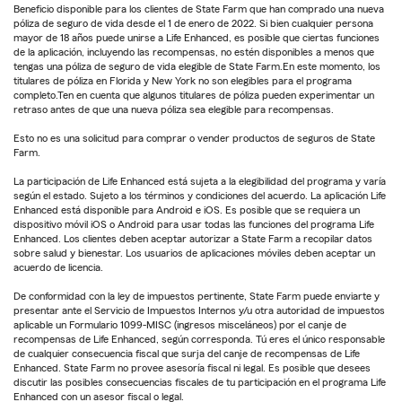
Beneficio disponible para los clientes de State Farm que han comprado una nueva
póliza de seguro de vida desde el 1 de enero de 2022. Si bien cualquier persona
mayor de 18 años puede unirse a Life Enhanced, es posible que ciertas funciones
de la aplicación, incluyendo las recompensas, no estén disponibles a menos que
tengas una póliza de seguro de vida elegible de State Farm.En este momento, los
titulares de póliza en Florida y New York no son elegibles para el programa
completo.Ten en cuenta que algunos titulares de póliza pueden experimentar un
retraso antes de que una nueva póliza sea elegible para recompensas.
Esto no es una solicitud para comprar o vender productos de seguros de State
Farm.
La participación de Life Enhanced está sujeta a la elegibilidad del programa y varía
según el estado. Sujeto a los términos y condiciones del acuerdo. La aplicación Life
Enhanced está disponible para Android e iOS. Es posible que se requiera un
dispositivo móvil iOS o Android para usar todas las funciones del programa Life
Enhanced. Los clientes deben aceptar autorizar a State Farm a recopilar datos
sobre salud y bienestar. Los usuarios de aplicaciones móviles deben aceptar un
acuerdo de licencia.
De conformidad con la ley de impuestos pertinente, State Farm puede enviarte y
presentar ante el Servicio de Impuestos Internos y/u otra autoridad de impuestos
aplicable un Formulario 1099-MISC (ingresos misceláneos) por el canje de
recompensas de Life Enhanced, según corresponda. Tú eres el único responsable
de cualquier consecuencia fiscal que surja del canje de recompensas de Life
Enhanced. State Farm no provee asesoría fiscal ni legal. Es posible que desees
discutir las posibles consecuencias fiscales de tu participación en el programa Life
Enhanced con un asesor fiscal o legal.