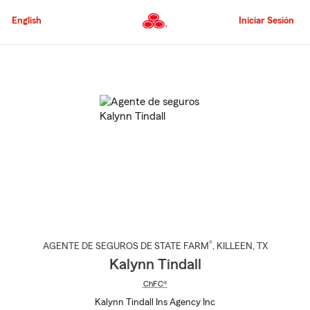
Pasar
al
English
Iniciar Sesión
contenido
principal
Comienzo
del
contenido
principal
®
AGENTE DE SEGUROS DE STATE FARM
,
KILLEEN
, TX
Kalynn Tindall
ChFC®
Kalynn Tindall Ins Agency Inc