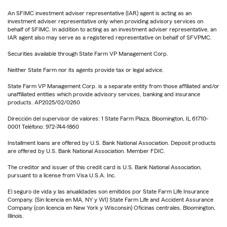
An SFIMC investment adviser representative (IAR) agent is acting as an
investment adviser representative only when providing advisory services on
behalf of SFIMC. In addition to acting as an investment adviser representative, an
IAR agent also may serve as a registered representative on behalf of SFVPMC.
Securities available through State Farm VP Management Corp.
Neither State Farm nor its agents provide tax or legal advice.
State Farm VP Management Corp. is a separate entity from those affiliated and/or
unaffiliated entities which provide advisory services, banking and insurance
products. AP2025/02/0260
Dirección del supervisor de valores: 1 State Farm Plaza, Bloomington, IL 61710-
0001 Teléfono: 972-744-1860
Installment loans are offered by U.S. Bank National Association. Deposit products
are offered by U.S. Bank National Association. Member FDIC.
The creditor and issuer of this credit card is U.S. Bank National Association,
pursuant to a license from Visa U.S.A. Inc.
El seguro de vida y las anualidades son emitidos por State Farm Life Insurance
Company. (Sin licencia en MA, NY y WI) State Farm Life and Accident Assurance
Company (con licencia en New York y Wisconsin) Oficinas centrales, Bloomington,
Illinois.