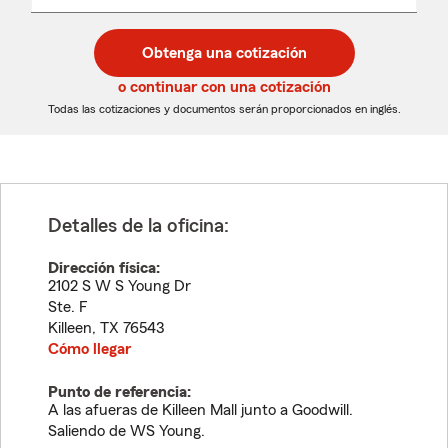
un
un
desplegable
código
código
postal
postal
Obtenga una cotización
de
de
5
5
o continuar con una cotización
dígitos
dígitos
Todas las cotizaciones y documentos serán proporcionados en inglés.
Detalles de la oficina:
Dirección física:
2102 S W S Young Dr
Ste. F
Killeen
,
TX
76543
Cómo llegar
Punto de referencia:
A las afueras de Killeen Mall junto a Goodwill.
Saliendo de WS Young.