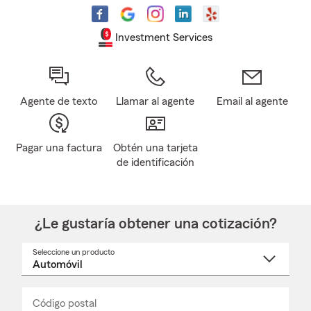
Investment Services
Agente de texto
Llamar al agente
Email al agente
Pagar una factura
Obtén una tarjeta
de identificación
¿Le gustaría obtener una cotización?
Seleccione un producto
Seleccione
un
nombre
de
producto
del
Código postal
Ingresa
Ingresa
_____
menú