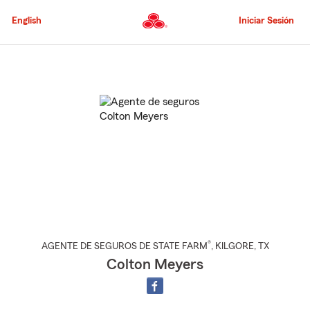
Pasar
al
English
Iniciar Sesión
contenido
principal
Comienzo
del
contenido
principal
®
AGENTE DE SEGUROS DE STATE FARM
,
KILGORE
, TX
Colton Meyers