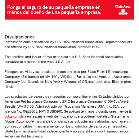
Divulgaciones
Installment loans are offered by U.S. Bank National Association. Deposit products
are offered by U.S. Bank National Association. Member FDIC.
The creditor and issuer of this credit card is U.S. Bank National Association,
pursuant to a license from Visa U.S.A. Inc.
El seguro de vida y las anualidades son emitidos por State Farm Life Insurance
Company. (Sin licencia en MA, NY y WI) State Farm Life and Accident Assurance
Company (con licencia en New York y Wisconsin) Oficinas centrales, Bloomington,
Illinois.
Los productos de seguro de mascotas son suscritos en los Estados Unidos por
American Pet Insurance Company y ZPIC Insurance Company, 6100-4th Ave S,
Seattle, WA 98108. Administrado por Trupanion Managers USA, Inc. (CA: con
licencia No. 0G22803, NPN 9588590). Se aplican términos y condiciones, revise la
póliza completa
en la página web de Trupanion para obtener detalles. State Farm
Mutual Automobile Insurance Company, sus subsidiarias y afiliadas no ofrecen ni
son responsables financieramente por los productos de seguro de mascotas.
State Farm es una entidad independiente y no está afiliada con Trupanion ni con
American Pet Insurance.