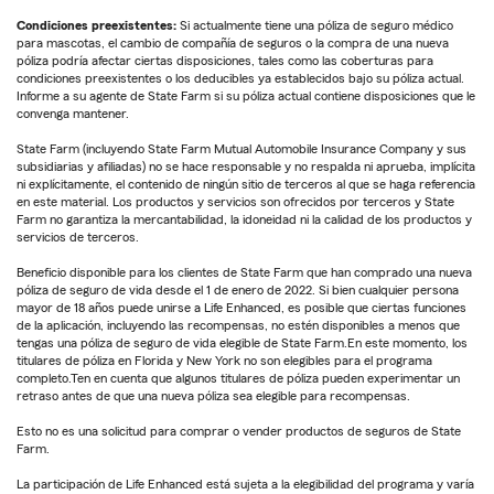
Condiciones preexistentes:
Si actualmente tiene una póliza de seguro médico
para mascotas, el cambio de compañía de seguros o la compra de una nueva
póliza podría afectar ciertas disposiciones, tales como las coberturas para
condiciones preexistentes o los deducibles ya establecidos bajo su póliza actual.
Informe a su agente de State Farm si su póliza actual contiene disposiciones que le
convenga mantener.
State Farm (incluyendo State Farm Mutual Automobile Insurance Company y sus
subsidiarias y afiliadas) no se hace responsable y no respalda ni aprueba, implícita
ni explícitamente, el contenido de ningún sitio de terceros al que se haga referencia
en este material. Los productos y servicios son ofrecidos por terceros y State
Farm no garantiza la mercantabilidad, la idoneidad ni la calidad de los productos y
servicios de terceros.
Beneficio disponible para los clientes de State Farm que han comprado una nueva
póliza de seguro de vida desde el 1 de enero de 2022. Si bien cualquier persona
mayor de 18 años puede unirse a Life Enhanced, es posible que ciertas funciones
de la aplicación, incluyendo las recompensas, no estén disponibles a menos que
tengas una póliza de seguro de vida elegible de State Farm.En este momento, los
titulares de póliza en Florida y New York no son elegibles para el programa
completo.Ten en cuenta que algunos titulares de póliza pueden experimentar un
retraso antes de que una nueva póliza sea elegible para recompensas.
Esto no es una solicitud para comprar o vender productos de seguros de State
Farm.
La participación de Life Enhanced está sujeta a la elegibilidad del programa y varía