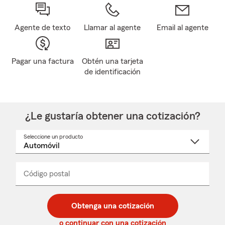
Agente de texto
Llamar al agente
Email al agente
Pagar una factura
Obtén una tarjeta
de identificación
¿Le gustaría obtener una cotización?
Seleccione un producto
Seleccione
un
nombre
de
producto
del
Código postal
Ingresa
Ingresa
_____
menú
un
un
desplegable
código
código
postal
postal
Obtenga una cotización
de
de
5
5
o continuar con una cotización