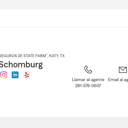
Pasar
al
contenido
principal
®
SEGUROS DE STATE FARM
,
KATY
, TX
 Schomburg
Llamar al agente
Email al a
281-578-0607