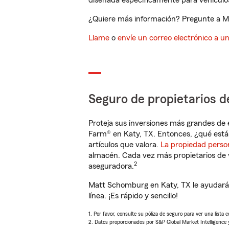
diseñada específicamente para vehículos
¿Quiere más información? Pregunte a Ma
Llame
o
envíe un correo electrónico a u
Seguro de propietarios d
Proteja sus inversiones más grandes de 
Farm® en Katy, TX. Entonces, ¿qué está
artículos que valora.
La propiedad perso
almacén. Cada vez más propietarios de 
2
aseguradora.
Matt Schomburg en Katy, TX le ayudará 
línea. ¡Es rápido y sencillo!
1. Por favor, consulte su póliza de seguro para ver una lista 
2. Datos proporcionados por S&P Global Market Intelligence 