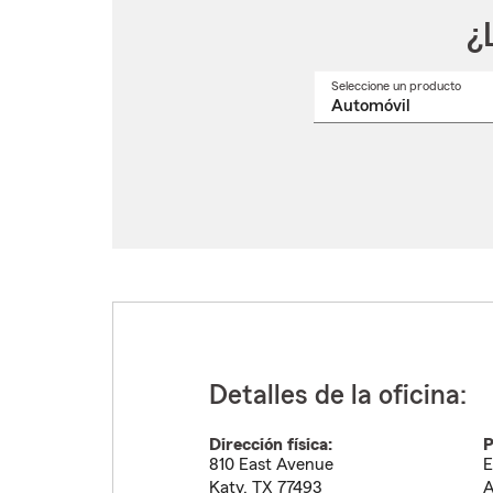
¿
Seleccione un producto
Selec
un
nomb
de
produ
del
menú
despl
Detalles de la oficina:
Dirección física:
P
810 East Avenue
E
Katy
,
TX
77493
A