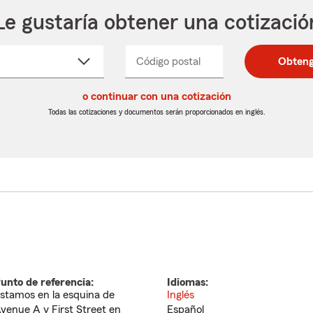
Le gustaría obtener una cotizació
cione
Código postal
Ingresa
Ingresa
Obteng
_____
un
un
re
código
código
cto
o continuar con una cotización
postal
postal
de
de
Todas las cotizaciones y documentos serán proporcionados en inglés.
egable
5
5
dígitos
dígitos
unto de referencia:
Idiomas:
stamos en la esquina de
Inglés
venue A y First Street en
Español