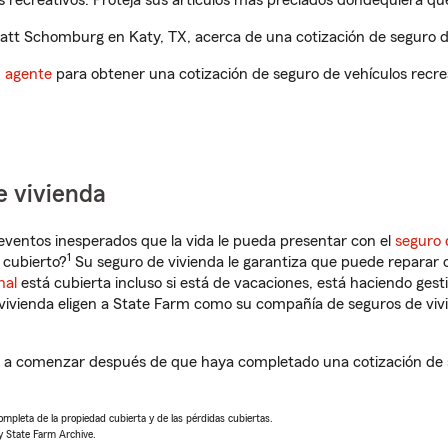
 recreativos. Proteja sus artículos más preciados dondequiera qu
tt Schomburg en Katy, TX, acerca de una cotización de seguro de
n agente
para obtener una cotización de seguro de vehículos recre
e vivienda
eventos inesperados que la vida le pueda presentar con el
seguro 
1
 cubierto?
Su seguro de vivienda le garantiza que puede reparar o
nal
está cubierta incluso si está de vacaciones, está haciendo gest
vivienda eligen a State Farm como su compañía de seguros de viv
a comenzar después de que haya completado una cotización de se
completa de la propiedad cubierta y de las pérdidas cubiertas.
y State Farm Archive.