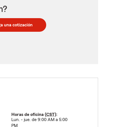
n?
a una cotización
Horas de oficina (
CST
):
Lun. - jue. de 9:00 AM a 5:00
PM