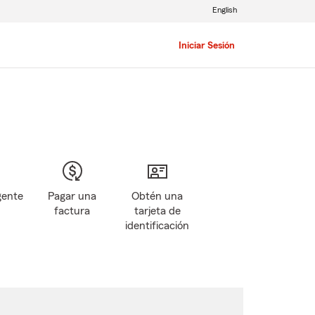
English
Iniciar Sesión
gente
Pagar una
Obtén una
factura
tarjeta de
identificación