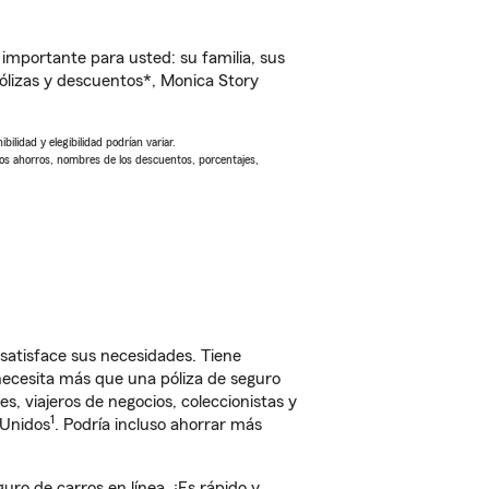
importante para usted: su familia, sus
lizas y descuentos*, Monica Story
ilidad y elegibilidad podrían variar.
Los ahorros, nombres de los descuentos, porcentajes,
satisface sus necesidades. Tiene
 necesita más que una póliza de seguro
, viajeros de negocios, coleccionistas y
1
 Unidos
. Podría incluso ahorrar más
o de carros en línea. ¡Es rápido y