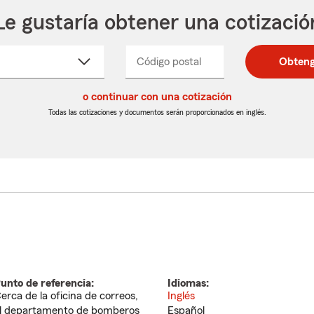
Le gustaría obtener una cotizació
cione
Código postal
Ingresa
Ingresa
Obteng
_____
un
un
re
código
código
cto
o continuar con una cotización
postal
postal
de
de
Todas las cotizaciones y documentos serán proporcionados en inglés.
egable
5
5
dígitos
dígitos
unto de referencia:
Idiomas:
erca de la oficina de correos,
Inglés
l departamento de bomberos
Español