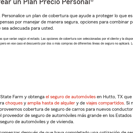
ear un Plan Precio Personal®
. Personalice un plan de cobertura que ayude a proteger lo que es 
pensas por manejar de manera segura, opciones para combinar pó
e sea adecuada para usted.
 que varían según el estado. Las opciones de cobertura son seleccionadas por el cliente y la disponib
, pero en ese caso el descuento por dos o más compras de diferentes líneas de seguro no aplicará. 
n State Farm y obtenga
el seguro de automóviles
en Hutto, TX que 
tra
choques
y
amplia hasta de alquiler
y de
viajes compartidos
. Si
s proveemos cobertura de seguro de carros para nuevos conductores
l proveedor de seguro de automóviles más grande en los Estados
seguro de automóviles y de vivienda.
 comenzar después de que haya completado una cotización de segur