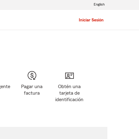
English
Iniciar Sesión
gente
Pagar una
Obtén una
factura
tarjeta de
identificación