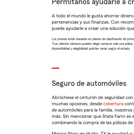
Permítanos ayudarle a cr
A todo el mundo le gusta ahorrar dinero
pertenencias y sus finanzas. Con recom
puede ayudarle a crear una solución qu
Los precios están basados en planes de clasificación de primas
*Los clientes siempre pueden elegir comprar solo una póliza
disponibilidad y elegibilidad podrían variar según el estado.
Seguro de automóviles
Abróchese el cinturón de seguridad co
muchas opciones, desde
cobertura
con
de automóviles para la familia, nosotro
más. Sin mencionar que State Farm es e
combinando la compra de las pólizas de 
Monica Story en Hutto, TX le ayudará a