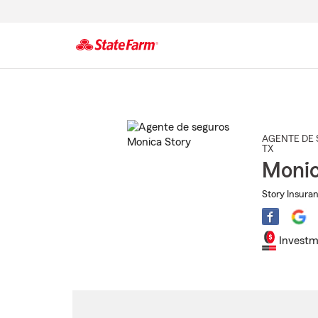
Comienzo
del
contenido
principal
AGENTE DE 
TX
Monic
Story Insura
Investm