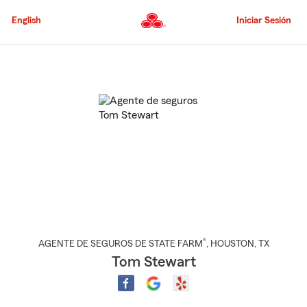
Pasar
al
English
Iniciar Sesión
contenido
principal
Comienzo
del
contenido
principal
®
AGENTE DE SEGUROS DE STATE FARM
,
HOUSTON
, TX
Tom Stewart