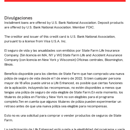
Divulgaciones
Installment loans are offered by U.S. Bank National Association. Deposit products
are offered by U.S. Bank National Association. Member FDIC.
The creditor and issuer of this credit card is U.S. Bank National Association,
pursuant to a license from Visa U.S.A. Inc.
El seguro de vida y las anualidades son emitidos por State Farm Life Insurance
Company. (Sin licencia en MA, NY y WI) State Farm Life and Accident Assurance
Company (con licencia en New York y Wisconsin) Oficinas centrales, Bloomington,
Illinois.
Beneficio disponible para los clientes de State Farm que han comprado una nueva
póliza de seguro de vida desde el 1 de enero de 2022. Si bien cualquier persona
mayor de 18 años puede unirse a Life Enhanced, es posible que ciertas funciones
de la aplicación, incluyendo las recompensas, no estén disponibles a menos que
tengas una póliza de seguro de vida elegible de State Farm.En este momento, los
titulares de póliza en Florida y New York no son elegibles para el programa
completo.Ten en cuenta que algunos titulares de póliza pueden experimentar un
retraso antes de que una nueva póliza sea elegible para recompensas.
Esto no es una solicitud para comprar o vender productos de seguros de State
Farm.
La participación de Life Enhanced está sujeta a la elegibilidad del programa y varía