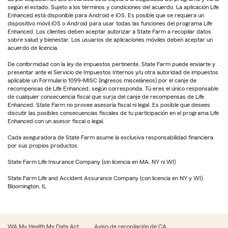
según el estado. Sujeto a los términos y condiciones del acuerdo. La aplicación Life
Enhanced está disponible para Android e iOS. Es posible que se requiera un
dispositivo móvil iOS o Android para usar todas las funciones del programa Life
Enhanced. Los clientes deben aceptar autorizar a State Farm a recopilar datos
sobre salud y bienestar. Los usuarios de aplicaciones móviles deben aceptar un
acuerdo de licencia.
De conformidad con la ley de impuestos pertinente, State Farm puede enviarte y
presentar ante el Servicio de Impuestos Internos y/u otra autoridad de impuestos
aplicable un Formulario 1099-MISC (ingresos misceláneos) por el canje de
recompensas de Life Enhanced, según corresponda. Tú eres el único responsable
de cualquier consecuencia fiscal que surja del canje de recompensas de Life
Enhanced. State Farm no provee asesoría fiscal ni legal. Es posible que desees
discutir las posibles consecuencias fiscales de tu participación en el programa Life
Enhanced con un asesor fiscal o legal.
Cada aseguradora de State Farm asume la exclusiva responsabilidad financiera
por sus propios productos.
State Farm Life Insurance Company (sin licencia en MA, NY ni WI)
State Farm Life and Accident Assurance Company (con licencia en NY y WI)
Bloomington, IL
WA My Health My Data Act
Aviso de recopilación de CA