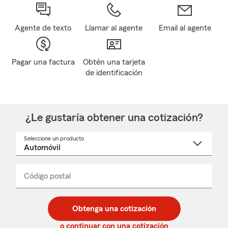
Agente de texto
Llamar al agente
Email al agente
Pagar una factura
Obtén una tarjeta
de identificación
¿Le gustaría obtener una cotización?
Seleccione un producto
Seleccione
un
nombre
de
producto
del
Código postal
Ingresa
Ingresa
_____
menú
un
un
desplegable
código
código
postal
postal
Obtenga una cotización
de
de
5
5
o continuar con una cotización