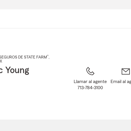
Pasar
al
contenido
principal
®
SEGUROS DE STATE FARM
,
TX
c Young
Llamar al agente
Email al a
713-784-3100