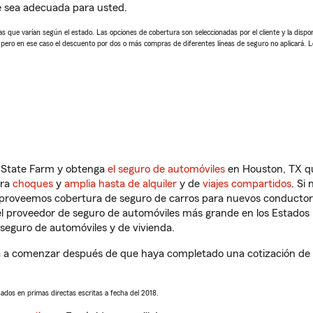
e sea adecuada para usted.
 que varían según el estado. Las opciones de cobertura son seleccionadas por el cliente y la disponib
, pero en ese caso el descuento por dos o más compras de diferentes líneas de seguro no aplicará. 
n State Farm y obtenga
el seguro de automóviles
en Houston, TX qu
tra
choques
y
amplia hasta de alquiler
y de
viajes compartidos
. Si
s proveemos cobertura de seguro de carros para nuevos conductores
l proveedor de seguro de automóviles más grande en los Estados
seguro de automóviles y de vivienda.
 a comenzar después de que haya completado una cotización de se
sados en primas directas escritas a fecha del 2018.