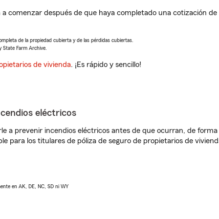
 a comenzar después de que haya completado una cotización de s
completa de la propiedad cubierta y de las pérdidas cubiertas.
y State Farm Archive.
opietarios de vivienda
. ¡Es rápido y sencillo!
ncendios eléctricos
e a prevenir incendios eléctricos antes de que ocurran, de forma 
le para los titulares de póliza de seguro de propietarios de vivie
lmente en AK, DE, NC, SD ni WY