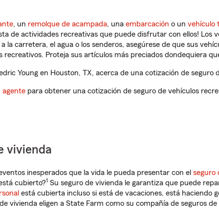
ante
, un
remolque de acampada
, una
embarcación
o un
vehículo 
ista de actividades recreativas que puede disfrutar con ellos! Los 
a la carretera, el agua o los senderos, asegúrese de que sus vehí
 recreativos. Proteja sus artículos más preciados dondequiera qu
dric Young en Houston, TX, acerca de una cotización de seguro de
n agente
para obtener una cotización de seguro de vehículos recre
e vivienda
eventos inesperados que la vida le pueda presentar con el
seguro 
1
stá cubierto?
Su seguro de vivienda le garantiza que puede repa
rsonal
está cubierta incluso si está de vacaciones, está haciendo g
de vivienda eligen a State Farm como su compañía de seguros de 