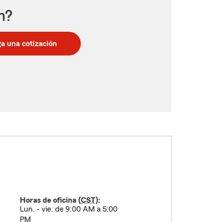
n?
a una cotización
Horas de oficina (
CST
):
Lun. - vie. de 9:00 AM a 5:00
PM