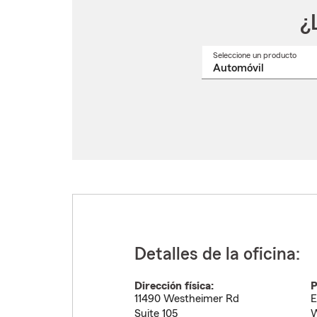
¿
Seleccione un producto
Selec
un
nomb
de
produ
del
menú
despl
Detalles de la oficina:
Dirección física:
P
11490 Westheimer Rd
E
Suite 105
W