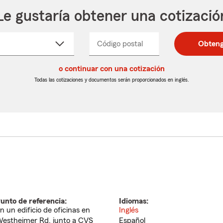
Le gustaría obtener una cotizació
cione
Código postal
Ingresa
Ingresa
Obteng
_____
un
un
re
código
código
cto
o continuar con una cotización
postal
postal
de
de
Todas las cotizaciones y documentos serán proporcionados en inglés.
egable
5
5
dígitos
dígitos
unto de referencia:
Idiomas:
n un edificio de oficinas en
Inglés
estheimer Rd, junto a CVS
Español