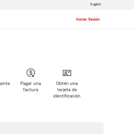
English
Iniciar Sesión
gente
Pagar una
Obtén una
factura
tarjeta de
identificación