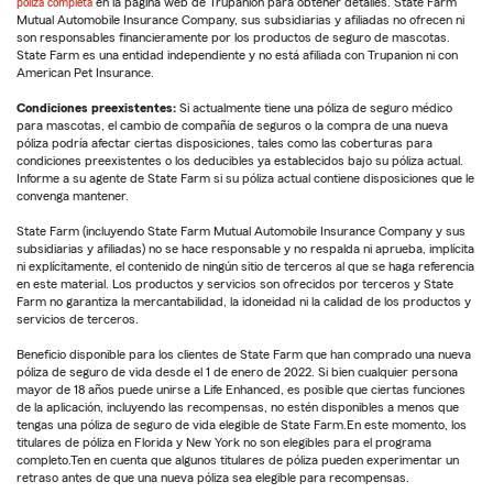
póliza completa
en la página web de Trupanion para obtener detalles. State Farm
Mutual Automobile Insurance Company, sus subsidiarias y afiliadas no ofrecen ni
son responsables financieramente por los productos de seguro de mascotas.
State Farm es una entidad independiente y no está afiliada con Trupanion ni con
American Pet Insurance.
Condiciones preexistentes:
Si actualmente tiene una póliza de seguro médico
para mascotas, el cambio de compañía de seguros o la compra de una nueva
póliza podría afectar ciertas disposiciones, tales como las coberturas para
condiciones preexistentes o los deducibles ya establecidos bajo su póliza actual.
Informe a su agente de State Farm si su póliza actual contiene disposiciones que le
convenga mantener.
State Farm (incluyendo State Farm Mutual Automobile Insurance Company y sus
subsidiarias y afiliadas) no se hace responsable y no respalda ni aprueba, implícita
ni explícitamente, el contenido de ningún sitio de terceros al que se haga referencia
en este material. Los productos y servicios son ofrecidos por terceros y State
Farm no garantiza la mercantabilidad, la idoneidad ni la calidad de los productos y
servicios de terceros.
Beneficio disponible para los clientes de State Farm que han comprado una nueva
póliza de seguro de vida desde el 1 de enero de 2022. Si bien cualquier persona
mayor de 18 años puede unirse a Life Enhanced, es posible que ciertas funciones
de la aplicación, incluyendo las recompensas, no estén disponibles a menos que
tengas una póliza de seguro de vida elegible de State Farm.En este momento, los
titulares de póliza en Florida y New York no son elegibles para el programa
completo.Ten en cuenta que algunos titulares de póliza pueden experimentar un
retraso antes de que una nueva póliza sea elegible para recompensas.