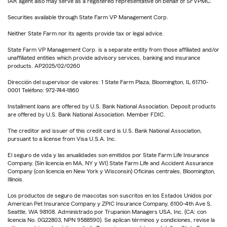
IAR agent also may serve as a registered representative on behalf of SFVPMC.
Securities available through State Farm VP Management Corp.
Neither State Farm nor its agents provide tax or legal advice.
State Farm VP Management Corp. is a separate entity from those affiliated and/or
unaffiliated entities which provide advisory services, banking and insurance
products. AP2025/02/0260
Dirección del supervisor de valores: 1 State Farm Plaza, Bloomington, IL 61710-
0001 Teléfono: 972-744-1860
Installment loans are offered by U.S. Bank National Association. Deposit products
are offered by U.S. Bank National Association. Member FDIC.
The creditor and issuer of this credit card is U.S. Bank National Association,
pursuant to a license from Visa U.S.A. Inc.
El seguro de vida y las anualidades son emitidos por State Farm Life Insurance
Company. (Sin licencia en MA, NY y WI) State Farm Life and Accident Assurance
Company (con licencia en New York y Wisconsin) Oficinas centrales, Bloomington,
Illinois.
Los productos de seguro de mascotas son suscritos en los Estados Unidos por
American Pet Insurance Company y ZPIC Insurance Company, 6100-4th Ave S,
Seattle, WA 98108. Administrado por Trupanion Managers USA, Inc. (CA: con
licencia No. 0G22803, NPN 9588590). Se aplican términos y condiciones, revise la