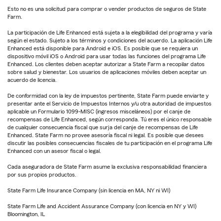
Esto no es una solicitud para comprar o vender productos de seguros de State
Farm.
La participación de Life Enhanced está sujeta a la elegibilidad del programa y varía
según el estado. Sujeto a los términos y condiciones del acuerdo. La aplicación Life
Enhanced está disponible para Android e iOS. Es posible que se requiera un
dispositivo móvil iOS o Android para usar todas las funciones del programa Life
Enhanced. Los clientes deben aceptar autorizar a State Farm a recopilar datos
sobre salud y bienestar. Los usuarios de aplicaciones móviles deben aceptar un
acuerdo de licencia.
De conformidad con la ley de impuestos pertinente, State Farm puede enviarte y
presentar ante el Servicio de Impuestos Internos y/u otra autoridad de impuestos
aplicable un Formulario 1099-MISC (ingresos misceláneos) por el canje de
recompensas de Life Enhanced, según corresponda. Tú eres el único responsable
de cualquier consecuencia fiscal que surja del canje de recompensas de Life
Enhanced. State Farm no provee asesoría fiscal ni legal. Es posible que desees
discutir las posibles consecuencias fiscales de tu participación en el programa Life
Enhanced con un asesor fiscal o legal.
Cada aseguradora de State Farm asume la exclusiva responsabilidad financiera
por sus propios productos.
State Farm Life Insurance Company (sin licencia en MA, NY ni WI)
State Farm Life and Accident Assurance Company (con licencia en NY y WI)
Bloomington, IL