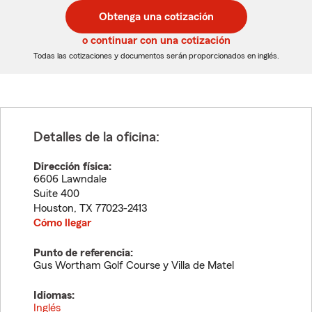
postal
postal
Obtenga una cotización
de
de
5
5
o continuar con una cotización
dígitos
dígitos
Todas las cotizaciones y documentos serán proporcionados en inglés.
Detalles de la oficina:
Dirección física:
6606 Lawndale
Suite 400
Houston
,
TX
77023-2413
Cómo llegar
Punto de referencia:
Gus Wortham Golf Course y Villa de Matel
Idiomas:
Inglés