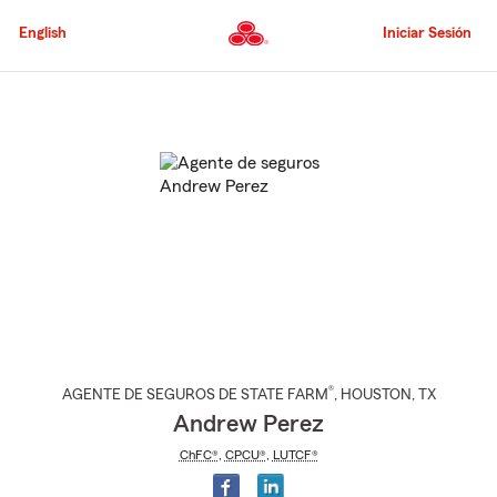
Pasar
al
English
Iniciar Sesión
contenido
principal
Comienzo
del
contenido
principal
®
AGENTE DE SEGUROS DE STATE FARM
,
HOUSTON
, TX
Andrew Perez
ChFC®
,
CPCU®
,
LUTCF®