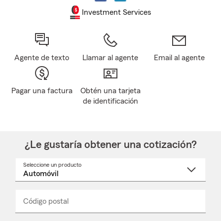
Investment Services
Agente de texto
Llamar al agente
Email al agente
Pagar una factura
Obtén una tarjeta
de identificación
¿Le gustaría obtener una cotización?
Seleccione un producto
Seleccione
un
nombre
de
producto
del
Código postal
Ingresa
Ingresa
_____
menú
un
un
desplegable
código
código