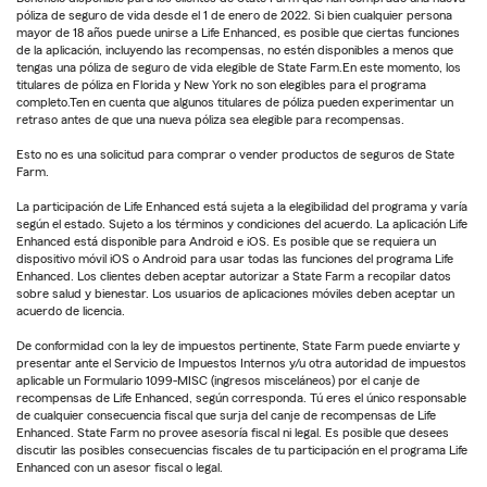
póliza de seguro de vida desde el 1 de enero de 2022. Si bien cualquier persona
mayor de 18 años puede unirse a Life Enhanced, es posible que ciertas funciones
de la aplicación, incluyendo las recompensas, no estén disponibles a menos que
tengas una póliza de seguro de vida elegible de State Farm.En este momento, los
titulares de póliza en Florida y New York no son elegibles para el programa
completo.Ten en cuenta que algunos titulares de póliza pueden experimentar un
retraso antes de que una nueva póliza sea elegible para recompensas.
Esto no es una solicitud para comprar o vender productos de seguros de State
Farm.
La participación de Life Enhanced está sujeta a la elegibilidad del programa y varía
según el estado. Sujeto a los términos y condiciones del acuerdo. La aplicación Life
Enhanced está disponible para Android e iOS. Es posible que se requiera un
dispositivo móvil iOS o Android para usar todas las funciones del programa Life
Enhanced. Los clientes deben aceptar autorizar a State Farm a recopilar datos
sobre salud y bienestar. Los usuarios de aplicaciones móviles deben aceptar un
acuerdo de licencia.
De conformidad con la ley de impuestos pertinente, State Farm puede enviarte y
presentar ante el Servicio de Impuestos Internos y/u otra autoridad de impuestos
aplicable un Formulario 1099-MISC (ingresos misceláneos) por el canje de
recompensas de Life Enhanced, según corresponda. Tú eres el único responsable
de cualquier consecuencia fiscal que surja del canje de recompensas de Life
Enhanced. State Farm no provee asesoría fiscal ni legal. Es posible que desees
discutir las posibles consecuencias fiscales de tu participación en el programa Life
Enhanced con un asesor fiscal o legal.