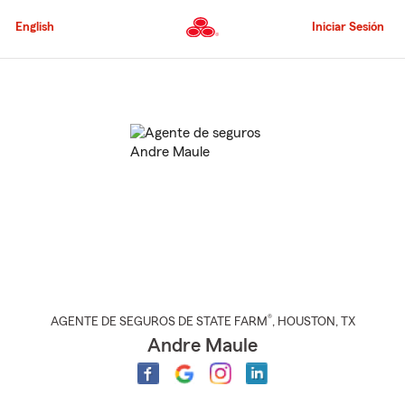
Pasar
al
English
Iniciar Sesión
contenido
principal
Comienzo
del
contenido
principal
®
AGENTE DE SEGUROS DE STATE FARM
,
HOUSTON
, TX
Andre Maule