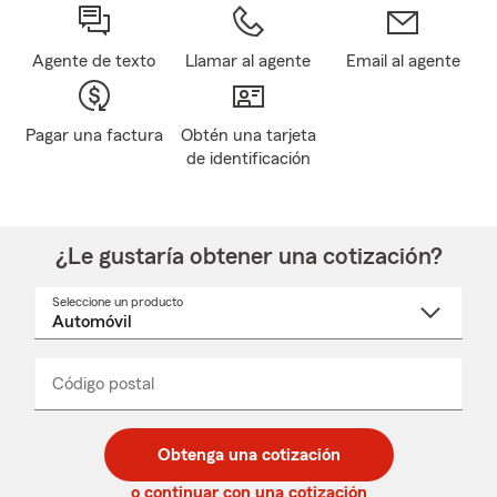
Agente de texto
Llamar al agente
Email al agente
Pagar una factura
Obtén una tarjeta
de identificación
¿Le gustaría obtener una cotización?
Seleccione un producto
Seleccione
un
nombre
de
producto
del
Código postal
Ingresa
Ingresa
_____
menú
un
un
desplegable
código
código
postal
postal
Obtenga una cotización
de
de
5
5
o continuar con una cotización