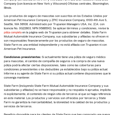
Company (con licencia en New York y Wisconsin) Oficinas centrales, Bloomington,
Illinois.
Los productos de seguro de mascotas son suscritos en los Estados Unidos por
American Pet Insurance Company y ZPIC Insurance Company, 6100-4th Ave S,
Seattle, WA 98108. Administrado por Trupanion Managers USA, Inc. (CA: con
licencia No. 0G22803, NPN 9588590). Se aplican términos y condiciones, revise la
póliza completa
en la página web de Trupanion para obtener detalles. State Farm
Mutual Automobile Insurance Company, sus subsidiarias y afiliadas no ofrecen ni
son responsables financieramente por los productos de seguro de mascotas.
State Farm es una entidad independiente y no está afiliada con Trupanion ni con
American Pet Insurance.
Condiciones preexistentes:
Si actualmente tiene una póliza de seguro médico
para mascotas, el cambio de compañía de seguros o la compra de una nueva
póliza podría afectar ciertas disposiciones, tales como las coberturas para
condiciones preexistentes o los deducibles ya establecidos bajo su póliza actual.
Informe a su agente de State Farm si su póliza actual contiene disposiciones que le
convenga mantener.
State Farm (incluyendo State Farm Mutual Automobile Insurance Company y sus
subsidiarias y afiliadas) no se hace responsable y no respalda ni aprueba, implícita
ni explícitamente, el contenido de ningún sitio de terceros al que se haga referencia
en este material. Los productos y servicios son ofrecidos por terceros y State
Farm no garantiza la mercantabilidad, la idoneidad ni la calidad de los productos y
servicios de terceros.
Beneficio disponible para los clientes de State Farm que han comprado una nueva