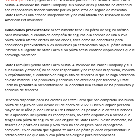
póliza completa
en la página web de Trupanion para obtener detalles. State Farm
Mutual Automobile Insurance Company, sus subsidiarias y afiliadas no ofrecen ni
son responsables financieramente por los productos de seguro de mascotas.
State Farm es una entidad independiente y no está afiliada con Trupanion ni con
American Pet Insurance.
Condiciones preexistentes:
Si actualmente tiene una póliza de seguro médico
para mascotas, el cambio de compañía de seguros o la compra de una nueva
póliza podría afectar ciertas disposiciones, tales como las coberturas para
condiciones preexistentes o los deducibles ya establecidos bajo su póliza actual.
Informe a su agente de State Farm si su póliza actual contiene disposiciones que le
convenga mantener.
State Farm (incluyendo State Farm Mutual Automobile Insurance Company y sus
subsidiarias y afiliadas) no se hace responsable y no respalda ni aprueba, implícita
ni explícitamente, el contenido de ningún sitio de terceros al que se haga referencia
en este material. Los productos y servicios son ofrecidos por terceros y State
Farm no garantiza la mercantabilidad, la idoneidad ni la calidad de los productos y
servicios de terceros.
Beneficio disponible para los clientes de State Farm que han comprado una nueva
póliza de seguro de vida desde el 1 de enero de 2022. Si bien cualquier persona
mayor de 18 años puede unirse a Life Enhanced, es posible que ciertas funciones
de la aplicación, incluyendo las recompensas, no estén disponibles a menos que
tengas una póliza de seguro de vida elegible de State Farm.En este momento, los
titulares de póliza en Florida y New York no son elegibles para el programa
completo.Ten en cuenta que algunos titulares de póliza pueden experimentar un
retraso antes de que una nueva póliza sea elegible para recompensas.