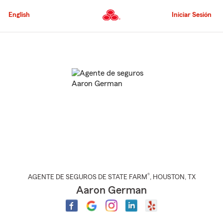
Pasar
al
English
Iniciar Sesión
contenido
principal
Comienzo
del
contenido
principal
®
AGENTE DE SEGUROS DE STATE FARM
,
HOUSTON
, TX
Aaron German