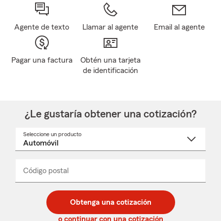
Agente de texto
Llamar al agente
Email al agente
Pagar una factura
Obtén una tarjeta
de identificación
¿Le gustaría obtener una cotización?
Seleccione un producto
Seleccione
un
nombre
de
producto
del
Código postal
Ingresa
Ingresa
_____
menú
un
un
desplegable
código
código
postal
postal
Obtenga una cotización
de
de
5
5
o continuar con una cotización