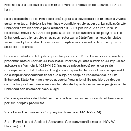
Esto no es una solicitud para comprar o vender productos de seguros de State
Farm.
La participación de Life Enhanced está sujeta a la elegibilidad del programa y varía
según el estado. Sujeto a los términos y condiciones del acuerdo. La aplicación Life
Enhanced está disponible para Android e iOS. Es posible que se requiera un
dispositivo móvil iOS o Android para usar todas las funciones del programa Life
Enhanced. Los clientes deben aceptar autorizar a State Farm a recopilar datos
sobre salud y bienestar. Los usuarios de aplicaciones móviles deben aceptar un
acuerdo de licencia.
De conformidad con la ley de impuestos pertinente, State Farm puede enviarte y
presentar ante el Servicio de Impuestos Internos y/u otra autoridad de impuestos
aplicable un Formulario 1099-MISC (ingresos misceláneos) por el canje de
recompensas de Life Enhanced, según corresponda. Tú eres el único responsable
de cualquier consecuencia fiscal que surja del canje de recompensas de Life
Enhanced. State Farm no provee asesoría fiscal ni legal. Es posible que desees
discutir las posibles consecuencias fiscales de tu participación en el programa Life
Enhanced con un asesor fiscal o legal.
Cada aseguradora de State Farm asume la exclusiva responsabilidad financiera
por sus propios productos.
State Farm Life Insurance Company (sin licencia en MA, NY ni WI)
State Farm Life and Accident Assurance Company (con licencia en NY y WI)
Bloomington, IL