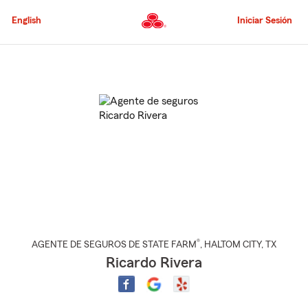
Pasar
al
English
Iniciar Sesión
contenido
principal
Comienzo
del
contenido
principal
®
AGENTE DE SEGUROS DE STATE FARM
,
HALTOM CITY
, TX
Ricardo Rivera