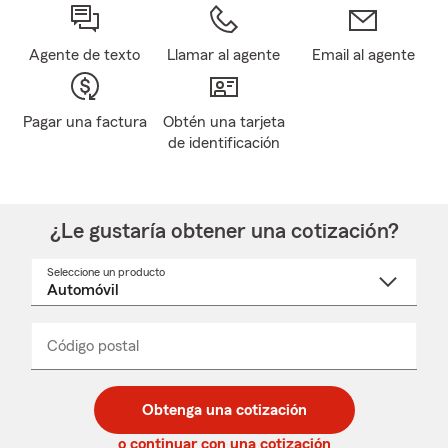
Agente de texto
Llamar al agente
Email al agente
Pagar una factura
Obtén una tarjeta
de identificación
¿Le gustaría obtener una cotización?
Seleccione un producto
Seleccione
un
nombre
de
producto
del
Código postal
Ingresa
Ingresa
_____
menú
un
un
desplegable
código
código
postal
postal
Obtenga una cotización
de
de
5
5
o continuar con una cotización