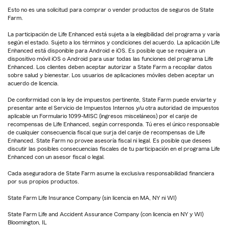
Esto no es una solicitud para comprar o vender productos de seguros de State
Farm.
La participación de Life Enhanced está sujeta a la elegibilidad del programa y varía
según el estado. Sujeto a los términos y condiciones del acuerdo. La aplicación Life
Enhanced está disponible para Android e iOS. Es posible que se requiera un
dispositivo móvil iOS o Android para usar todas las funciones del programa Life
Enhanced. Los clientes deben aceptar autorizar a State Farm a recopilar datos
sobre salud y bienestar. Los usuarios de aplicaciones móviles deben aceptar un
acuerdo de licencia.
De conformidad con la ley de impuestos pertinente, State Farm puede enviarte y
presentar ante el Servicio de Impuestos Internos y/u otra autoridad de impuestos
aplicable un Formulario 1099-MISC (ingresos misceláneos) por el canje de
recompensas de Life Enhanced, según corresponda. Tú eres el único responsable
de cualquier consecuencia fiscal que surja del canje de recompensas de Life
Enhanced. State Farm no provee asesoría fiscal ni legal. Es posible que desees
discutir las posibles consecuencias fiscales de tu participación en el programa Life
Enhanced con un asesor fiscal o legal.
Cada aseguradora de State Farm asume la exclusiva responsabilidad financiera
por sus propios productos.
State Farm Life Insurance Company (sin licencia en MA, NY ni WI)
State Farm Life and Accident Assurance Company (con licencia en NY y WI)
Bloomington, IL