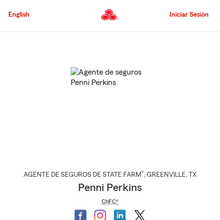
Pasar
al
English
Iniciar Sesión
contenido
principal
Comienzo
del
contenido
principal
®
AGENTE DE SEGUROS DE STATE FARM
,
GREENVILLE
, TX
Penni Perkins
ChFC®