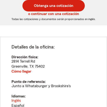
postal
postal
Obtenga una cotización
de
de
5
5
o continuar con una cotización
dígitos
dígitos
Todas las cotizaciones y documentos serán proporcionados en inglés.
Detalles de la oficina:
Dirección física:
2814 Terrell Rd
Greenville
,
TX
75402
Cómo llegar
Punto de referencia:
Junto a Whataburger y Brookshire's
Idiomas:
Inglés
Español