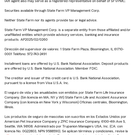
IAR agent also may serve as a registered representative on behalf of SFVPMC.
Securities available through State Farm VP Management Corp.
Neither State Farm nor its agents provide tax or legal advice.
State Farm VP Management Corp. is a separate entity from those affiliated and/or
unaffiliated entities which provide advisory services, banking and insurance
products. AP2025/02/0260
Dirección del supervisor de valores: 1 State Farm Plaza, Bloomington, IL 61710-
0001 Teléfono: 972-743-2491
Installment loans are offered by U.S. Bank National Association. Deposit products
are offered by U.S. Bank National Association. Member FDIC.
The creditor and issuer of this credit card is U.S. Bank National Association,
pursuant to a license from Visa U.S.A. Inc.
El seguro de vida y las anualidades son emitidos por State Farm Life Insurance
Company. (Sin licencia en MA, NY y WI) State Farm Life and Accident Assurance
Company (con licencia en New York y Wisconsin) Oficinas centrales, Bloomington,
Illinois.
Los productos de seguro de mascotas son suscritos en los Estados Unidos por
American Pet Insurance Company y ZPIC Insurance Company, 6100-4th Ave S,
Seattle, WA 98108. Administrado por Trupanion Managers USA, Inc. (CA: con
licencia No. 0G22803, NPN 9588590). Se aplican términos y condiciones, revise la