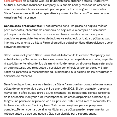
póliza completa
en la página web de Trupanion para obtener detalles. State Farm
Mutual Automobile Insurance Company, sus subsidiarias y afiliadas no ofrecen ni
son responsables financieramente por los productos de seguro de mascotas.
State Farm es una entidad independiente y no está afiliada con Trupanion ni con
American Pet Insurance.
Condiciones preexistentes:
Si actualmente tiene una póliza de seguro médico
para mascotas, el cambio de compañía de seguros o la compra de una nueva
póliza podría afectar ciertas disposiciones, tales como las coberturas para
condiciones preexistentes o los deducibles ya establecidos bajo su póliza actual.
Informe a su agente de State Farm si su póliza actual contiene disposiciones que le
convenga mantener.
State Farm (incluyendo State Farm Mutual Automobile Insurance Company y sus
subsidiarias y afiliadas) no se hace responsable y no respalda ni aprueba, implícita
ni explícitamente, el contenido de ningún sitio de terceros al que se haga referencia
en este material. Los productos y servicios son ofrecidos por terceros y State
Farm no garantiza la mercantabilidad, la idoneidad ni la calidad de los productos y
servicios de terceros.
Beneficio disponible para los clientes de State Farm que han comprado una nueva
póliza de seguro de vida desde el 1 de enero de 2022. Si bien cualquier persona
mayor de 18 años puede unirse a Life Enhanced, es posible que ciertas funciones
de la aplicación, incluyendo las recompensas, no estén disponibles a menos que
tengas una póliza de seguro de vida elegible de State Farm.En este momento, los
titulares de póliza en Florida y New York no son elegibles para el programa
completo.Ten en cuenta que algunos titulares de póliza pueden experimentar un
retraso antes de que una nueva póliza sea elegible para recompensas.