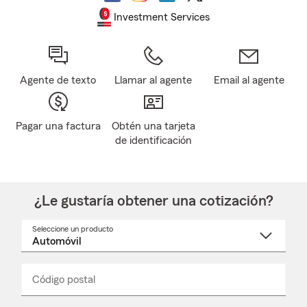
Investment Services
Agente de texto
Llamar al agente
Email al agente
Pagar una factura
Obtén una tarjeta
de identificación
¿Le gustaría obtener una cotización?
Seleccione un producto
Seleccione
un
nombre
de
producto
del
Código postal
Ingresa
Ingresa
_____
menú
un
un
desplegable
código
código