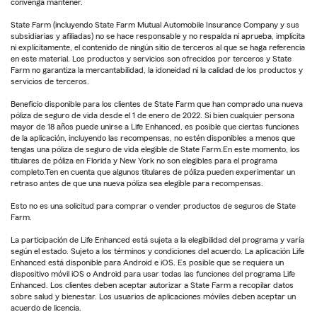
convenga mantener.
State Farm (incluyendo State Farm Mutual Automobile Insurance Company y sus
subsidiarias y afiliadas) no se hace responsable y no respalda ni aprueba, implícita
ni explícitamente, el contenido de ningún sitio de terceros al que se haga referencia
en este material. Los productos y servicios son ofrecidos por terceros y State
Farm no garantiza la mercantabilidad, la idoneidad ni la calidad de los productos y
servicios de terceros.
Beneficio disponible para los clientes de State Farm que han comprado una nueva
póliza de seguro de vida desde el 1 de enero de 2022. Si bien cualquier persona
mayor de 18 años puede unirse a Life Enhanced, es posible que ciertas funciones
de la aplicación, incluyendo las recompensas, no estén disponibles a menos que
tengas una póliza de seguro de vida elegible de State Farm.En este momento, los
titulares de póliza en Florida y New York no son elegibles para el programa
completo.Ten en cuenta que algunos titulares de póliza pueden experimentar un
retraso antes de que una nueva póliza sea elegible para recompensas.
Esto no es una solicitud para comprar o vender productos de seguros de State
Farm.
La participación de Life Enhanced está sujeta a la elegibilidad del programa y varía
según el estado. Sujeto a los términos y condiciones del acuerdo. La aplicación Life
Enhanced está disponible para Android e iOS. Es posible que se requiera un
dispositivo móvil iOS o Android para usar todas las funciones del programa Life
Enhanced. Los clientes deben aceptar autorizar a State Farm a recopilar datos
sobre salud y bienestar. Los usuarios de aplicaciones móviles deben aceptar un
acuerdo de licencia.