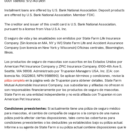
0001 Teléfono: 972-743-2491
Installment loans are offered by U.S. Bank National Association. Deposit products
are offered by U.S. Bank National Association. Member FDIC.
The creditor and issuer of this credit card is U.S. Bank National Association,
pursuant to a license from Visa U.S.A. Inc.
El seguro de vida y las anualidades son emitidos por State Farm Life Insurance
Company. (Sin licencia en MA, NY y WI) State Farm Life and Accident Assurance
Company (con licencia en New York y Wisconsin) Oficinas centrales, Bloomington,
Illinois.
Los productos de seguro de mascotas son suscritos en los Estados Unidos por
American Pet Insurance Company y ZPIC Insurance Company, 6100-4th Ave S,
Seattle, WA 98108. Administrado por Trupanion Managers USA, Inc. (CA: con
licencia No. 0G22803, NPN 9588590). Se aplican términos y condiciones, revise la
póliza completa
en la página web de Trupanion para obtener detalles. State Farm
Mutual Automobile Insurance Company, sus subsidiarias y afiliadas no ofrecen ni
son responsables financieramente por los productos de seguro de mascotas.
State Farm es una entidad independiente y no está afiliada con Trupanion ni con
American Pet Insurance.
Condiciones preexistentes:
Si actualmente tiene una póliza de seguro médico
para mascotas, el cambio de compañía de seguros o la compra de una nueva
póliza podría afectar ciertas disposiciones, tales como las coberturas para
condiciones preexistentes o los deducibles ya establecidos bajo su póliza actual.
Informe a su agente de State Farm si su póliza actual contiene disposiciones que le