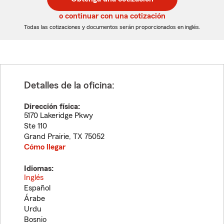
de
de
5
5
o continuar con una cotización
dígitos
dígitos
Todas las cotizaciones y documentos serán proporcionados en inglés.
Detalles de la oficina:
Dirección física:
5170 Lakeridge Pkwy
Ste 110
Grand Prairie
,
TX
75052
Cómo llegar
Idiomas:
Inglés
Español
Árabe
Urdu
Bosnio