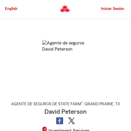
Pasar
al
English
Iniciar Sesión
contenido
principal
Comienzo
del
contenido
principal
®
AGENTE DE SEGUROS DE STATE FARM
,
GRAND PRAIRIE
, TX
David Peterson
Investment Services