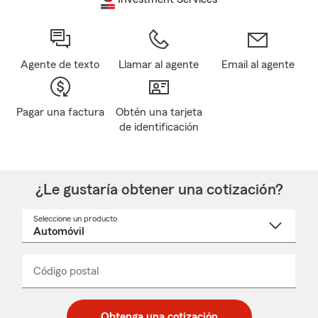
Agente de texto
Llamar al agente
Email al agente
Pagar una factura
Obtén una tarjeta
de identificación
¿Le gustaría obtener una cotización?
Seleccione un producto
Seleccione
un
nombre
de
producto
del
Código postal
Ingresa
Ingresa
_____
menú
un
un
desplegable
código
código
postal
postal
Obtenga una cotización