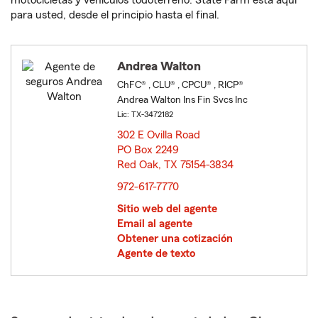
motocicletas y vehículos todoterreno. State Farm está aquí
para usted, desde el principio hasta el final.
Andrea Walton
ChFC® , CLU® , CPCU® , RICP®
Andrea Walton Ins Fin Svcs Inc
Lic: TX-3472182
302 E Ovilla Road
PO Box 2249
Red Oak, TX 75154-3834
opens in new window
972-617-7770
Sitio web del agente
Email al agente
Obtener una cotización
Agente de texto