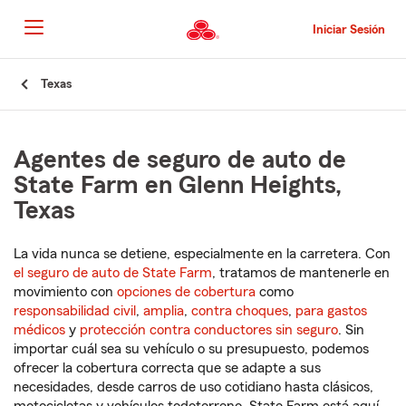
Pasar
al
Iniciar Sesión
contenido
principal
Comienzo
Texas
del
contenido
principal
Agentes de seguro de auto de
State Farm en Glenn Heights,
Texas
La vida nunca se detiene, especialmente en la carretera. Con
el seguro de auto de State Farm
, tratamos de mantenerle en
movimiento con
opciones de cobertura
como
responsabilidad civil
,
amplia
,
contra choques
,
para gastos
médicos
y
protección contra conductores sin seguro
. Sin
importar cuál sea su vehículo o su presupuesto, podemos
ofrecer la cobertura correcta que se adapte a sus
necesidades, desde carros de uso cotidiano hasta clásicos,