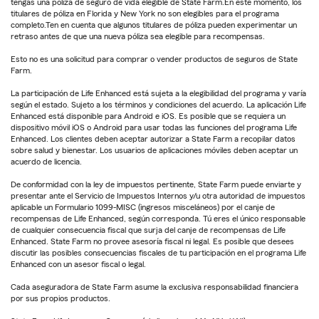
tengas una póliza de seguro de vida elegible de State Farm.En este momento, los
titulares de póliza en Florida y New York no son elegibles para el programa
completo.Ten en cuenta que algunos titulares de póliza pueden experimentar un
retraso antes de que una nueva póliza sea elegible para recompensas.
Esto no es una solicitud para comprar o vender productos de seguros de State
Farm.
La participación de Life Enhanced está sujeta a la elegibilidad del programa y varía
según el estado. Sujeto a los términos y condiciones del acuerdo. La aplicación Life
Enhanced está disponible para Android e iOS. Es posible que se requiera un
dispositivo móvil iOS o Android para usar todas las funciones del programa Life
Enhanced. Los clientes deben aceptar autorizar a State Farm a recopilar datos
sobre salud y bienestar. Los usuarios de aplicaciones móviles deben aceptar un
acuerdo de licencia.
De conformidad con la ley de impuestos pertinente, State Farm puede enviarte y
presentar ante el Servicio de Impuestos Internos y/u otra autoridad de impuestos
aplicable un Formulario 1099-MISC (ingresos misceláneos) por el canje de
recompensas de Life Enhanced, según corresponda. Tú eres el único responsable
de cualquier consecuencia fiscal que surja del canje de recompensas de Life
Enhanced. State Farm no provee asesoría fiscal ni legal. Es posible que desees
discutir las posibles consecuencias fiscales de tu participación en el programa Life
Enhanced con un asesor fiscal o legal.
Cada aseguradora de State Farm asume la exclusiva responsabilidad financiera
por sus propios productos.