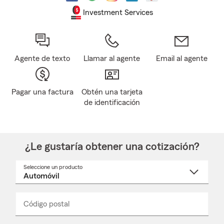
Investment Services
Agente de texto
Llamar al agente
Email al agente
Pagar una factura
Obtén una tarjeta
de identificación
¿Le gustaría obtener una cotización?
Seleccione un producto
Seleccione
un
nombre
de
producto
del
Código postal
Ingresa
Ingresa
_____
menú
un
un
desplegable
código
código