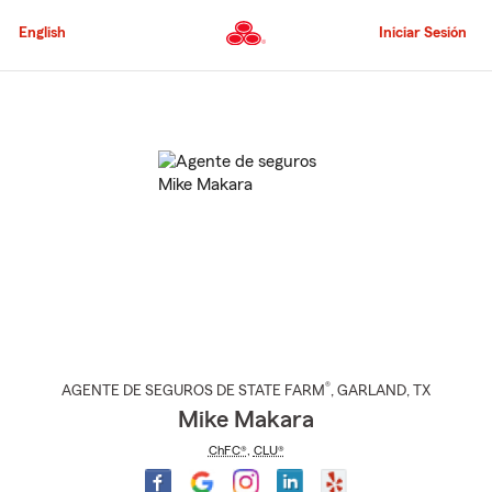
Pasar
al
English
Iniciar Sesión
contenido
principal
Comienzo
del
contenido
principal
®
AGENTE DE SEGUROS DE STATE FARM
,
GARLAND
, TX
Mike Makara
ChFC®
,
CLU®