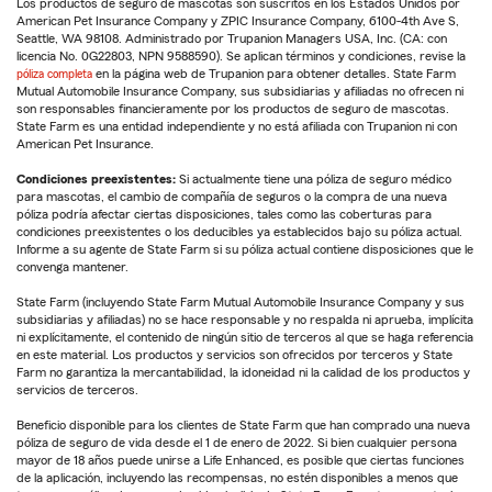
Los productos de seguro de mascotas son suscritos en los Estados Unidos por
American Pet Insurance Company y ZPIC Insurance Company, 6100-4th Ave S,
Seattle, WA 98108. Administrado por Trupanion Managers USA, Inc. (CA: con
licencia No. 0G22803, NPN 9588590). Se aplican términos y condiciones, revise la
póliza completa
en la página web de Trupanion para obtener detalles. State Farm
Mutual Automobile Insurance Company, sus subsidiarias y afiliadas no ofrecen ni
son responsables financieramente por los productos de seguro de mascotas.
State Farm es una entidad independiente y no está afiliada con Trupanion ni con
American Pet Insurance.
Condiciones preexistentes:
Si actualmente tiene una póliza de seguro médico
para mascotas, el cambio de compañía de seguros o la compra de una nueva
póliza podría afectar ciertas disposiciones, tales como las coberturas para
condiciones preexistentes o los deducibles ya establecidos bajo su póliza actual.
Informe a su agente de State Farm si su póliza actual contiene disposiciones que le
convenga mantener.
State Farm (incluyendo State Farm Mutual Automobile Insurance Company y sus
subsidiarias y afiliadas) no se hace responsable y no respalda ni aprueba, implícita
ni explícitamente, el contenido de ningún sitio de terceros al que se haga referencia
en este material. Los productos y servicios son ofrecidos por terceros y State
Farm no garantiza la mercantabilidad, la idoneidad ni la calidad de los productos y
servicios de terceros.
Beneficio disponible para los clientes de State Farm que han comprado una nueva
póliza de seguro de vida desde el 1 de enero de 2022. Si bien cualquier persona
mayor de 18 años puede unirse a Life Enhanced, es posible que ciertas funciones
de la aplicación, incluyendo las recompensas, no estén disponibles a menos que