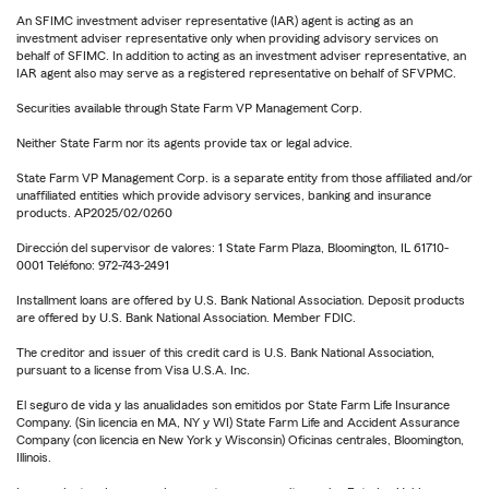
An SFIMC investment adviser representative (IAR) agent is acting as an
investment adviser representative only when providing advisory services on
behalf of SFIMC. In addition to acting as an investment adviser representative, an
IAR agent also may serve as a registered representative on behalf of SFVPMC.
Securities available through State Farm VP Management Corp.
Neither State Farm nor its agents provide tax or legal advice.
State Farm VP Management Corp. is a separate entity from those affiliated and/or
unaffiliated entities which provide advisory services, banking and insurance
products. AP2025/02/0260
Dirección del supervisor de valores: 1 State Farm Plaza, Bloomington, IL 61710-
0001 Teléfono: 972-743-2491
Installment loans are offered by U.S. Bank National Association. Deposit products
are offered by U.S. Bank National Association. Member FDIC.
The creditor and issuer of this credit card is U.S. Bank National Association,
pursuant to a license from Visa U.S.A. Inc.
El seguro de vida y las anualidades son emitidos por State Farm Life Insurance
Company. (Sin licencia en MA, NY y WI) State Farm Life and Accident Assurance
Company (con licencia en New York y Wisconsin) Oficinas centrales, Bloomington,
Illinois.