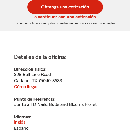
postal
postal
Obtenga una cotización
de
de
5
5
o continuar con una cotización
dígitos
dígitos
Todas las cotizaciones y documentos serán proporcionados en inglés.
Detalles de la oficina:
Dirección física:
828 Belt Line Road
Garland
,
TX
75040-3633
Cómo llegar
Punto de referencia:
Junto a TD Nails, Buds and Blooms Florist
Idiomas:
Inglés
Español