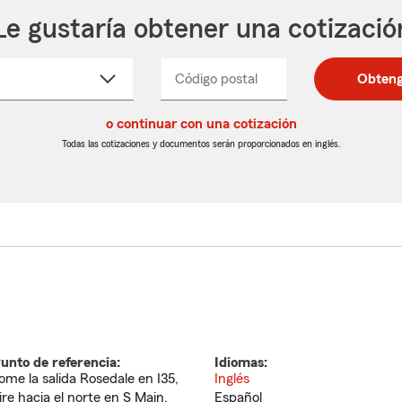
Le gustaría obtener una cotizació
cione
Código postal
Ingresa
Ingresa
Obteng
_____
un
un
re
código
código
cto
o continuar con una cotización
postal
postal
de
de
Todas las cotizaciones y documentos serán proporcionados en inglés.
egable
5
5
dígitos
dígitos
unto de referencia:
Idiomas:
ome la salida Rosedale en I35,
Inglés
ire hacia el norte en S Main.
Español