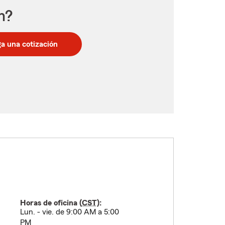
n?
a una cotización
Horas de oficina (
CST
):
Lun. - vie. de 9:00 AM a 5:00
PM