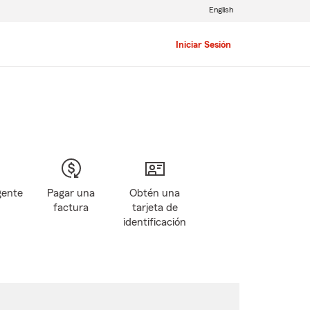
English
Iniciar Sesión
gente
Pagar una
Obtén una
factura
tarjeta de
identificación