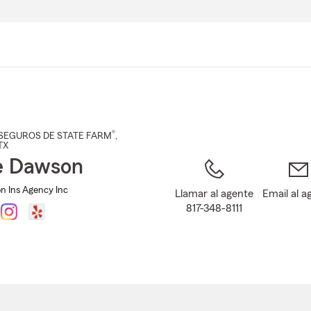
Pasar
al
contenido
principal
®
SEGUROS DE STATE FARM
,
 TX
e Dawson
n Ins Agency Inc
Llamar al agente
Email al a
817-348-8111