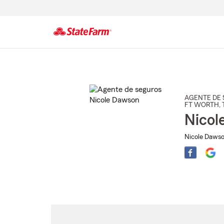
Comienzo
del
contenido
principal
AGENTE DE 
FT WORTH
,
Nicol
Nicole Dawso