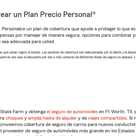
ear un Plan Precio Personal®
. Personalice un plan de cobertura que ayude a proteger lo que es 
mpensas por manejar de manera segura, opciones para combinar p
e sea adecuada para usted.
 que varían según el estado. Las opciones de cobertura son seleccionadas por el cliente y la disponib
, pero en ese caso el descuento por dos o más compras de diferentes líneas de seguro no aplicará. 
n State Farm y obtenga
el seguro de automóviles
en Ft Worth, TX q
tra
choques
y
amplia hasta de alquiler
y de
viajes compartidos
. Si
s proveemos cobertura de seguro de carros para nuevos conductores
l proveedor de seguro de automóviles más grande en los Estados