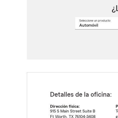
¿
Seleccione un producto
Selec
un
nomb
de
produ
del
menú
despl
Detalles de la oficina:
Dirección física:
P
915 S Main Street Suite B
T
Ft Worth
,
TX
76104-3408
g