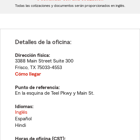
dígitos
dígitos
Todas las cotizaciones y documentos serán proporcionados en inglés.
Detalles de la oficina:
Dirección física:
3388 Main Street Suite 300
Frisco
,
TX
75033-4553
Cómo llegar
Punto de referencia:
En la esquina de Teel Pkwy y Main St.
Idiomas:
Inglés
Español
Hindi
Horas de oficina (
CST
):