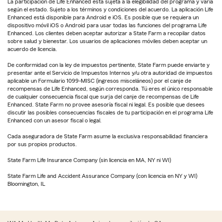
La participación de Life Enhanced está sujeta a la elegibilidad del programa y varía
según el estado. Sujeto a los términos y condiciones del acuerdo. La aplicación Life
Enhanced está disponible para Android e iOS. Es posible que se requiera un
dispositivo móvil iOS o Android para usar todas las funciones del programa Life
Enhanced. Los clientes deben aceptar autorizar a State Farm a recopilar datos
sobre salud y bienestar. Los usuarios de aplicaciones móviles deben aceptar un
acuerdo de licencia.
De conformidad con la ley de impuestos pertinente, State Farm puede enviarte y
presentar ante el Servicio de Impuestos Internos y/u otra autoridad de impuestos
aplicable un Formulario 1099-MISC (ingresos misceláneos) por el canje de
recompensas de Life Enhanced, según corresponda. Tú eres el único responsable
de cualquier consecuencia fiscal que surja del canje de recompensas de Life
Enhanced. State Farm no provee asesoría fiscal ni legal. Es posible que desees
discutir las posibles consecuencias fiscales de tu participación en el programa Life
Enhanced con un asesor fiscal o legal.
Cada aseguradora de State Farm asume la exclusiva responsabilidad financiera
por sus propios productos.
State Farm Life Insurance Company (sin licencia en MA, NY ni WI)
State Farm Life and Accident Assurance Company (con licencia en NY y WI)
Bloomington, IL