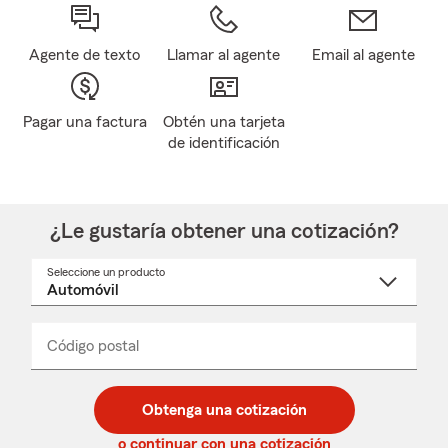
Agente de texto
Llamar al agente
Email al agente
Pagar una factura
Obtén una tarjeta
de identificación
¿Le gustaría obtener una cotización?
Seleccione un producto
Seleccione
un
nombre
de
producto
del
Código postal
Ingresa
Ingresa
_____
menú
un
un
desplegable
código
código
postal
postal
Obtenga una cotización
de
de
5
5
o continuar con una cotización