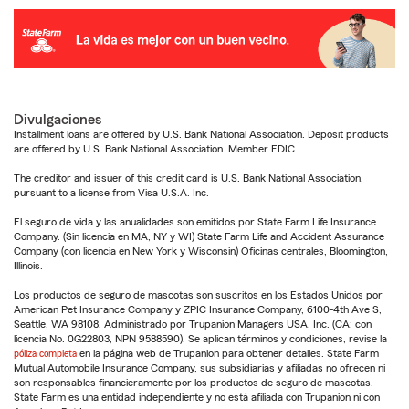
Divulgaciones
Installment loans are offered by U.S. Bank National Association. Deposit products
are offered by U.S. Bank National Association. Member FDIC.
The creditor and issuer of this credit card is U.S. Bank National Association,
pursuant to a license from Visa U.S.A. Inc.
El seguro de vida y las anualidades son emitidos por State Farm Life Insurance
Company. (Sin licencia en MA, NY y WI) State Farm Life and Accident Assurance
Company (con licencia en New York y Wisconsin) Oficinas centrales, Bloomington,
Illinois.
Los productos de seguro de mascotas son suscritos en los Estados Unidos por
American Pet Insurance Company y ZPIC Insurance Company, 6100-4th Ave S,
Seattle, WA 98108. Administrado por Trupanion Managers USA, Inc. (CA: con
licencia No. 0G22803, NPN 9588590). Se aplican términos y condiciones, revise la
póliza completa
en la página web de Trupanion para obtener detalles. State Farm
Mutual Automobile Insurance Company, sus subsidiarias y afiliadas no ofrecen ni
son responsables financieramente por los productos de seguro de mascotas.
State Farm es una entidad independiente y no está afiliada con Trupanion ni con