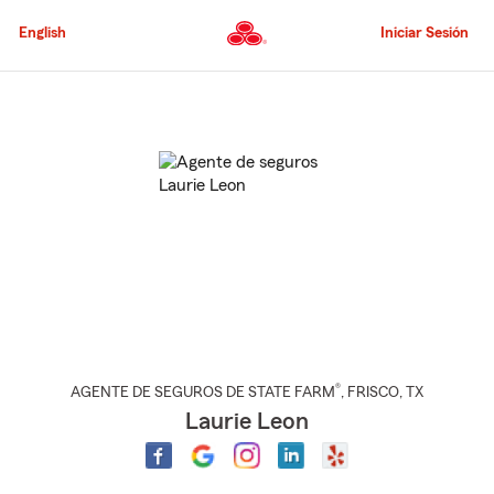
Pasar
al
English
Iniciar Sesión
contenido
principal
Comienzo
del
contenido
principal
®
AGENTE DE SEGUROS DE STATE FARM
,
FRISCO
, TX
Laurie Leon