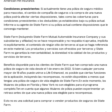
American Pet Insurance.
Condiciones preexistentes:
Si actualmente tiene una póliza de seguro médico
para mascotas, el cambio de compañía de seguros o la compra de una nueva
póliza podría afectar ciertas disposiciones, tales como las coberturas para
condiciones preexistentes o los deducibles ya establecidos bajo su póliza actual.
Informe a su agente de State Farm si su póliza actual contiene disposiciones que le
convenga mantener.
State Farm (incluyendo State Farm Mutual Automobile Insurance Company y sus
subsidiarias y afiliadas) no se hace responsable y no respalda ni aprueba, implícita
ni explícitamente, el contenido de ningún sitio de terceros al que se haga referencia
en este material. Los productos y servicios son ofrecidos por terceros y State
Farm no garantiza la mercantabilidad, la idoneidad ni la calidad de los productos y
servicios de terceros.
Beneficio disponible para los clientes de State Farm que han comprado una nueva
póliza de seguro de vida desde el 1 de enero de 2022. Si bien cualquier persona
mayor de 18 años puede unirse a Life Enhanced, es posible que ciertas funciones
de la aplicación, incluyendo las recompensas, no estén disponibles a menos que
tengas una póliza de seguro de vida elegible de State Farm.En este momento, los
titulares de póliza en Florida y New York no son elegibles para el programa
completo.Ten en cuenta que algunos titulares de póliza pueden experimentar un
retraso antes de que una nueva póliza sea elegible para recompensas.
Esto no es una solicitud para comprar o vender productos de seguros de State
Farm.