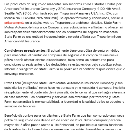
Los productos de seguro de mascotas son suscritos en los Estados Unidos por
American Pet Insurance Company y ZPIC Insurance Company, 6100-4th Ave S,
Seattle, WA 98108. Administrado por Trupanion Managers USA, Inc. (CA: con
licencia No. 0G22803, NPN 9588590). Se aplican términos y condiciones, revise la
póliza completa
en la página web de Trupanion para obtener detalles. State Farm
Mutual Automobile Insurance Company, sus subsidiarias y afiliadas no ofrecen ni
son responsables financieramente por los productos de seguro de mascotas.
State Farm es una entidad independiente y no está afiliada con Trupanion ni con
American Pet Insurance.
Condiciones preexistentes:
Si actualmente tiene una póliza de seguro médico
para mascotas, el cambio de compañía de seguros o la compra de una nueva
póliza podría afectar ciertas disposiciones, tales como las coberturas para
condiciones preexistentes o los deducibles ya establecidos bajo su póliza actual.
Informe a su agente de State Farm si su póliza actual contiene disposiciones que le
convenga mantener.
State Farm (incluyendo State Farm Mutual Automobile Insurance Company y sus
subsidiarias y afiliadas) no se hace responsable y no respalda ni aprueba, implícita
ni explícitamente, el contenido de ningún sitio de terceros al que se haga referencia
en este material. Los productos y servicios son ofrecidos por terceros y State
Farm no garantiza la mercantabilidad, la idoneidad ni la calidad de los productos y
servicios de terceros.
Beneficio disponible para los clientes de State Farm que han comprado una nueva
póliza de seguro de vida desde el 1 de enero de 2022. Si bien cualquier persona
mayor de 18 años puede unirse a Life Enhanced, es posible que ciertas funciones
de la aplicación, incluyendo las recompensas, no estén disponibles a menos que