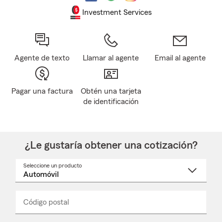
Investment Services
Agente de texto
Llamar al agente
Email al agente
Pagar una factura
Obtén una tarjeta
de identificación
¿Le gustaría obtener una cotización?
Seleccione un producto
Seleccione
un
nombre
de
producto
del
Código postal
Ingresa
Ingresa
_____
menú
un
un
desplegable
código
código