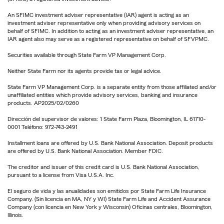
An SFIMC investment adviser representative (IAR) agent is acting as an
investment adviser representative only when providing advisory services on
behalf of SFIMC. In addition to acting as an investment adviser representative, an
IAR agent also may serve as a registered representative on behalf of SFVPMC.
Securities available through State Farm VP Management Corp.
Neither State Farm nor its agents provide tax or legal advice.
State Farm VP Management Corp. is a separate entity from those affiliated and/or
unaffiliated entities which provide advisory services, banking and insurance
products. AP2025/02/0260
Dirección del supervisor de valores: 1 State Farm Plaza, Bloomington, IL 61710-
0001 Teléfono: 972-743-2491
Installment loans are offered by U.S. Bank National Association. Deposit products
are offered by U.S. Bank National Association. Member FDIC.
The creditor and issuer of this credit card is U.S. Bank National Association,
pursuant to a license from Visa U.S.A. Inc.
El seguro de vida y las anualidades son emitidos por State Farm Life Insurance
Company. (Sin licencia en MA, NY y WI) State Farm Life and Accident Assurance
Company (con licencia en New York y Wisconsin) Oficinas centrales, Bloomington,
Illinois.