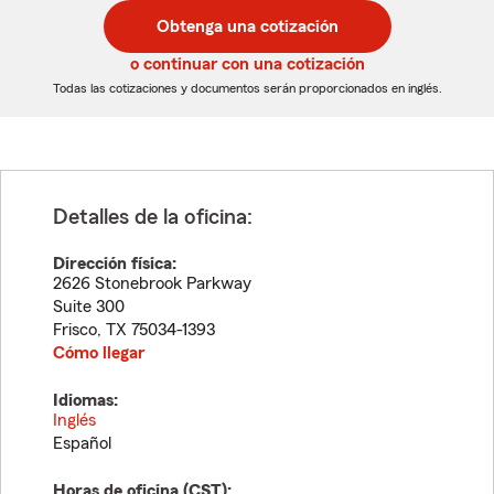
postal
postal
Obtenga una cotización
de
de
5
5
o continuar con una cotización
dígitos
dígitos
Todas las cotizaciones y documentos serán proporcionados en inglés.
Detalles de la oficina:
Dirección física:
2626 Stonebrook Parkway
Suite 300
Frisco
,
TX
75034-1393
Cómo llegar
Idiomas:
Inglés
Español
Horas de oficina (
CST
):