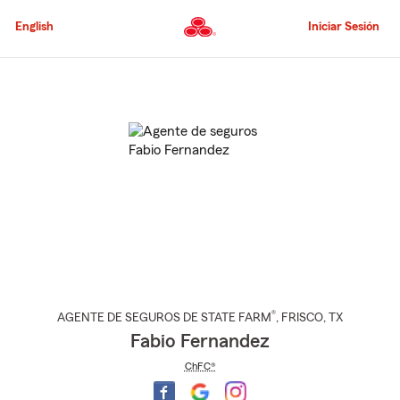
Pasar
al
English
Iniciar Sesión
contenido
principal
Comienzo
del
contenido
principal
®
AGENTE DE SEGUROS DE STATE FARM
,
FRISCO
, TX
Fabio Fernandez
ChFC®