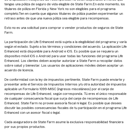
tengas una póliza de seguro de vida elegible de State Farm.En este momento, los
titulares de póliza en Florida y New York no son elegibles para el programa
completo.Ten en cuenta que algunos titulares de póliza pueden experimentar un
retraso antes de que una nueva póliza sea elegible para recompensas.
Esto no es una solicitud para comprar o vender productos de seguros de State
Farm.
La participación de Life Enhanced está sujeta a la elegibilidad del programa y varía
según el estado. Sujeto a los términos y condiciones del acuerdo. La aplicación Life
Enhanced está disponible para Android e iOS. Es posible que se requiera un
dispositivo móvil iOS o Android para usar todas las funciones del programa Life
Enhanced. Los clientes deben aceptar autorizar a State Farm a recopilar datos
sobre salud y bienestar. Los usuarios de aplicaciones móviles deben aceptar un
acuerdo de licencia.
De conformidad con la ley de impuestos pertinente, State Farm puede enviarte y
presentar ante el Servicio de Impuestos Internos y/u otra autoridad de impuestos
aplicable un Formulario 1099-MISC (ingresos misceláneos) por el canje de
recompensas de Life Enhanced, según corresponda. Tú eres el único responsable
de cualquier consecuencia fiscal que surja del canje de recompensas de Life
Enhanced. State Farm no provee asesoría fiscal ni legal. Es posible que desees
discutir las posibles consecuencias fiscales de tu participación en el programa Life
Enhanced con un asesor fiscal o legal.
Cada aseguradora de State Farm asume la exclusiva responsabilidad financiera
por sus propios productos.