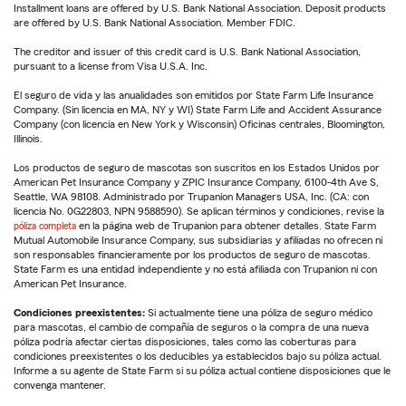
Installment loans are offered by U.S. Bank National Association. Deposit products
are offered by U.S. Bank National Association. Member FDIC.
The creditor and issuer of this credit card is U.S. Bank National Association,
pursuant to a license from Visa U.S.A. Inc.
El seguro de vida y las anualidades son emitidos por State Farm Life Insurance
Company. (Sin licencia en MA, NY y WI) State Farm Life and Accident Assurance
Company (con licencia en New York y Wisconsin) Oficinas centrales, Bloomington,
Illinois.
Los productos de seguro de mascotas son suscritos en los Estados Unidos por
American Pet Insurance Company y ZPIC Insurance Company, 6100-4th Ave S,
Seattle, WA 98108. Administrado por Trupanion Managers USA, Inc. (CA: con
licencia No. 0G22803, NPN 9588590). Se aplican términos y condiciones, revise la
póliza completa
en la página web de Trupanion para obtener detalles. State Farm
Mutual Automobile Insurance Company, sus subsidiarias y afiliadas no ofrecen ni
son responsables financieramente por los productos de seguro de mascotas.
State Farm es una entidad independiente y no está afiliada con Trupanion ni con
American Pet Insurance.
Condiciones preexistentes:
Si actualmente tiene una póliza de seguro médico
para mascotas, el cambio de compañía de seguros o la compra de una nueva
póliza podría afectar ciertas disposiciones, tales como las coberturas para
condiciones preexistentes o los deducibles ya establecidos bajo su póliza actual.
Informe a su agente de State Farm si su póliza actual contiene disposiciones que le
convenga mantener.