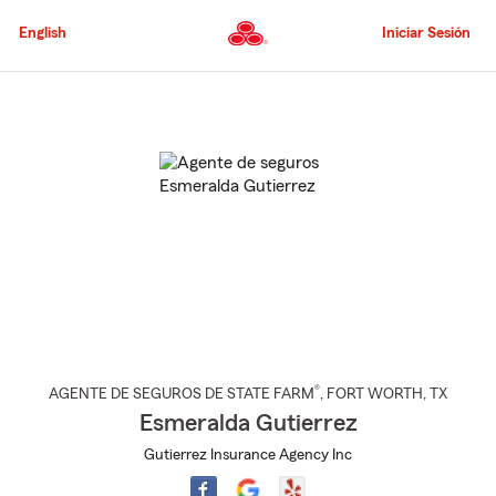
Pasar
al
English
Iniciar Sesión
contenido
principal
Comienzo
del
contenido
principal
®
AGENTE DE SEGUROS DE STATE FARM
,
FORT WORTH
, TX
Esmeralda Gutierrez
Gutierrez Insurance Agency Inc