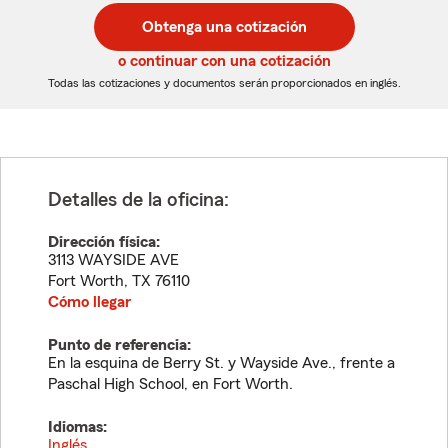
postal
postal
Obtenga una cotización
de
de
5
5
o continuar con una cotización
dígitos
dígitos
Todas las cotizaciones y documentos serán proporcionados en inglés.
Detalles de la oficina:
Dirección física:
3113 WAYSIDE AVE
Fort Worth
,
TX
76110
Cómo llegar
Punto de referencia:
En la esquina de Berry St. y Wayside Ave., frente a
Paschal High School, en Fort Worth.
Idiomas:
Inglés