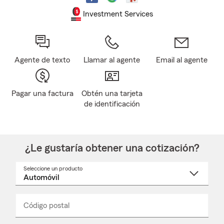
Investment Services
Agente de texto
Llamar al agente
Email al agente
Pagar una factura
Obtén una tarjeta
de identificación
¿Le gustaría obtener una cotización?
Seleccione un producto
Seleccione
un
nombre
de
producto
del
Código postal
Ingresa
Ingresa
_____
menú
un
un
desplegable
código
código