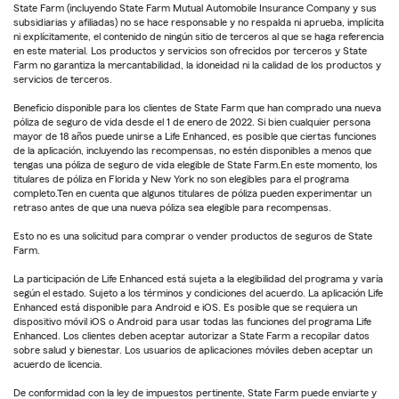
State Farm (incluyendo State Farm Mutual Automobile Insurance Company y sus
subsidiarias y afiliadas) no se hace responsable y no respalda ni aprueba, implícita
ni explícitamente, el contenido de ningún sitio de terceros al que se haga referencia
en este material. Los productos y servicios son ofrecidos por terceros y State
Farm no garantiza la mercantabilidad, la idoneidad ni la calidad de los productos y
servicios de terceros.
Beneficio disponible para los clientes de State Farm que han comprado una nueva
póliza de seguro de vida desde el 1 de enero de 2022. Si bien cualquier persona
mayor de 18 años puede unirse a Life Enhanced, es posible que ciertas funciones
de la aplicación, incluyendo las recompensas, no estén disponibles a menos que
tengas una póliza de seguro de vida elegible de State Farm.En este momento, los
titulares de póliza en Florida y New York no son elegibles para el programa
completo.Ten en cuenta que algunos titulares de póliza pueden experimentar un
retraso antes de que una nueva póliza sea elegible para recompensas.
Esto no es una solicitud para comprar o vender productos de seguros de State
Farm.
La participación de Life Enhanced está sujeta a la elegibilidad del programa y varía
según el estado. Sujeto a los términos y condiciones del acuerdo. La aplicación Life
Enhanced está disponible para Android e iOS. Es posible que se requiera un
dispositivo móvil iOS o Android para usar todas las funciones del programa Life
Enhanced. Los clientes deben aceptar autorizar a State Farm a recopilar datos
sobre salud y bienestar. Los usuarios de aplicaciones móviles deben aceptar un
acuerdo de licencia.
De conformidad con la ley de impuestos pertinente, State Farm puede enviarte y