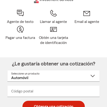
Agente de texto
Llamar al agente
Email al agente
Pagar una factura
Obtén una tarjeta
de identificación
¿Le gustaría obtener una cotización?
Seleccione un producto
Seleccione
un
nombre
de
producto
del
Código postal
Ingresa
Ingresa
_____
menú
un
un
desplegable
código
código
postal
postal
Obtenga una cotización