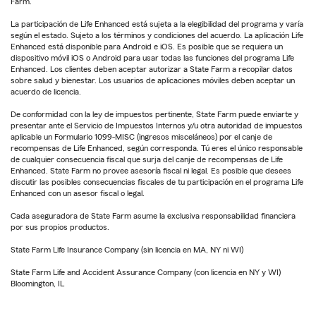
Farm.
La participación de Life Enhanced está sujeta a la elegibilidad del programa y varía
según el estado. Sujeto a los términos y condiciones del acuerdo. La aplicación Life
Enhanced está disponible para Android e iOS. Es posible que se requiera un
dispositivo móvil iOS o Android para usar todas las funciones del programa Life
Enhanced. Los clientes deben aceptar autorizar a State Farm a recopilar datos
sobre salud y bienestar. Los usuarios de aplicaciones móviles deben aceptar un
acuerdo de licencia.
De conformidad con la ley de impuestos pertinente, State Farm puede enviarte y
presentar ante el Servicio de Impuestos Internos y/u otra autoridad de impuestos
aplicable un Formulario 1099-MISC (ingresos misceláneos) por el canje de
recompensas de Life Enhanced, según corresponda. Tú eres el único responsable
de cualquier consecuencia fiscal que surja del canje de recompensas de Life
Enhanced. State Farm no provee asesoría fiscal ni legal. Es posible que desees
discutir las posibles consecuencias fiscales de tu participación en el programa Life
Enhanced con un asesor fiscal o legal.
Cada aseguradora de State Farm asume la exclusiva responsabilidad financiera
por sus propios productos.
State Farm Life Insurance Company (sin licencia en MA, NY ni WI)
State Farm Life and Accident Assurance Company (con licencia en NY y WI)
Bloomington, IL