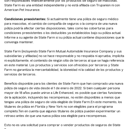
son responsables financieramente por los productos de seguro de mascotas.
State Farm es una entidad independiente y no está afiliada con Trupanion ni con
American Pet Insurance.
Condiciones preexistentes:
Si actualmente tiene una póliza de seguro médico
para mascotas, el cambio de compañía de seguros o la compra de una nueva
póliza podría afectar ciertas disposiciones, tales como las coberturas para
condiciones preexistentes o los deducibles ya establecidos bajo su póliza actual.
Informe a su agente de State Farm si su póliza actual contiene disposiciones que le
convenga mantener.
State Farm (incluyendo State Farm Mutual Automobile Insurance Company y sus
subsidiarias y afiliadas) no se hace responsable y no respalda ni aprueba, implícita
ni explícitamente, el contenido de ningún sitio de terceros al que se haga referencia
en este material. Los productos y servicios son ofrecidos por terceros y State
Farm no garantiza la mercantabilidad, la idoneidad ni la calidad de los productos y
servicios de terceros.
Beneficio disponible para los clientes de State Farm que han comprado una nueva
póliza de seguro de vida desde el 1 de enero de 2022. Si bien cualquier persona
mayor de 18 años puede unirse a Life Enhanced, es posible que ciertas funciones
de la aplicación, incluyendo las recompensas, no estén disponibles a menos que
tengas una póliza de seguro de vida elegible de State Farm.En este momento, los
titulares de póliza en Florida y New York no son elegibles para el programa
completo.Ten en cuenta que algunos titulares de póliza pueden experimentar un
retraso antes de que una nueva póliza sea elegible para recompensas.
Esto no es una solicitud para comprar o vender productos de seguros de State