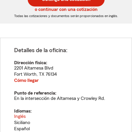
de
de
5
5
o continuar con una cotización
dígitos
dígitos
Todas las cotizaciones y documentos serán proporcionados en inglés.
Detalles de la oficina:
Dirección física:
2201 Altamesa Blvd
Fort Worth
,
TX
76134
Cómo llegar
Punto de referencia:
En la intersección de Altamesa y Crowley Rd.
Idiomas:
Inglés
Siciliano
Español