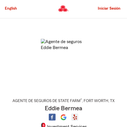
Pasar
al
English
Iniciar Sesión
contenido
principal
Comienzo
del
contenido
principal
®
AGENTE DE SEGUROS DE STATE FARM
,
FORT WORTH
, TX
Eddie Bermea
Investment Services