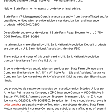
Securities available through State Farm VP Management Corp.
Neither State Farm nor its agents provide tax or legal advice.
State Farm VP Management Corp. is a separate entity from those affiliated and/or
unaffiliated entities which provide advisory services, banking and insurance
products. AP2025/02/0260
Dirección del supervisor de valores: 1 State Farm Plaza, Bloomington, IL 61710-
0001 Teléfono: 972-743-2491
Installment loans are offered by U.S. Bank National Association. Deposit products
are offered by U.S. Bank National Association. Member FDIC.
The creditor and issuer of this credit card is U.S. Bank National Association,
pursuant to a license from Visa U.S.A. Inc.
El seguro de vida y las anualidades son emitidos por State Farm Life Insurance
Company. (Sin licencia en MA, NY y WI) State Farm Life and Accident Assurance
Company (con licencia en New York y Wisconsin) Oficinas centrales, Bloomington,
Illinois.
Los productos de seguro de mascotas son suscritos en los Estados Unidos por
American Pet Insurance Company y ZPIC Insurance Company, 6100-4th Ave S,
Seattle, WA 98108. Administrado por Trupanion Managers USA, Inc. (CA: con
licencia No. 0G22803, NPN 9588590). Se aplican términos y condiciones, revise la
póliza completa
en la página web de Trupanion para obtener detalles. State Farm
Mutual Automobile Insurance Company, sus subsidiarias y afiliadas no ofrecen ni