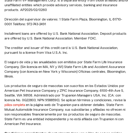
State Farm VP Management Corp. is a separate entity from those affiliated and/or
unaffiliated entities which provide advisory services, banking and insurance
products. AP2025/02/0260
Dirección del supervisor de valores: 1 State Farm Plaza, Bloomington, IL 61710-
0001 Teléfono: 972-743-2491
Installment loans are offered by U.S. Bank National Association. Deposit products
are offered by U.S. Bank National Association. Member FDIC.
The creditor and issuer of this credit card is U.S. Bank National Association,
pursuant to a license from Visa U.S.A. Inc.
El seguro de vida y las anualidades son emitidos por State Farm Life Insurance
Company. (Sin licencia en MA, NY y WI) State Farm Life and Accident Assurance
Company (con licencia en New York y Wisconsin) Oficinas centrales, Bloomington,
Illinois.
Los productos de seguro de mascotas son suscritos en los Estados Unidos por
American Pet Insurance Company y ZPIC Insurance Company, 6100-4th Ave S,
Seattle, WA 98108. Administrado por Trupanion Managers USA, Inc. (CA: con
licencia No. 0G22803, NPN 9588590). Se aplican términos y condiciones, revise la
póliza completa
en la página web de Trupanion para obtener detalles. State Farm
Mutual Automobile Insurance Company, sus subsidiarias y afiliadas no ofrecen ni
son responsables financieramente por los productos de seguro de mascotas.
State Farm es una entidad independiente y no está afiliada con Trupanion ni con
American Pet Insurance.