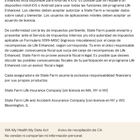
Enhanced está disponible para Android e iOS. Es posible que se requiera un
dispositivo móvil iOS o Android para usar todas las funciones del programa Life
Enhanced. Los clientes deben aceptar autorizar a State Farm a recopilar datos
sobre salud y bienestar. Los usuarios de aplicaciones móviles deben aceptar un
acuerdo de licencia.
De conformidad con la ley de impuestos pertinente, State Farm puede enviarte y
presentar ante el Servicio de Impuestos Internos y/u otra autoridad de impuestos
aplicable un Formulario 1099-MISC (ingresos misceláneos) por el canje de
recompensas de Life Enhanced, según corresponda. Tú eres el único responsable
de cualquier consecuencia fiscal que surja del canje de recompensas de Life
Enhanced. State Farm no provee asesoría fiscal ni legal. Es posible que desees
discutir las posibles consecuencias fiscales de tu participación en el programa Life
Enhanced con un asesor fiscal o legal.
Cada aseguradora de State Farm asume la exclusiva responsabilidad financiera
por sus propios productos.
State Farm Life Insurance Company (sin licencia en MA, NY ni WI)
State Farm Life and Accident Assurance Company (con licencia en NY y WI)
Bloomington, IL
WA My Health My Data Act
Aviso de recopilación de CA
No vendan ni compartan mi información personal