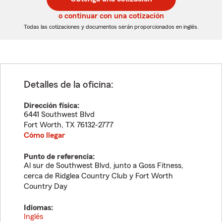
de
de
5
5
o continuar con una cotización
dígitos
dígitos
Todas las cotizaciones y documentos serán proporcionados en inglés.
Detalles de la oficina:
Dirección física:
6441 Southwest Blvd
Fort Worth
,
TX
76132-2777
Cómo llegar
Punto de referencia:
Al sur de Southwest Blvd, junto a Goss Fitness,
cerca de Ridglea Country Club y Fort Worth
Country Day
Idiomas:
Inglés