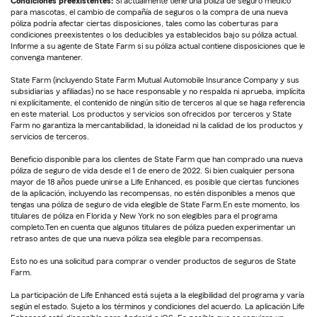
Condiciones preexistentes:
Si actualmente tiene una póliza de seguro médico
para mascotas, el cambio de compañía de seguros o la compra de una nueva
póliza podría afectar ciertas disposiciones, tales como las coberturas para
condiciones preexistentes o los deducibles ya establecidos bajo su póliza actual.
Informe a su agente de State Farm si su póliza actual contiene disposiciones que le
convenga mantener.
State Farm (incluyendo State Farm Mutual Automobile Insurance Company y sus
subsidiarias y afiliadas) no se hace responsable y no respalda ni aprueba, implícita
ni explícitamente, el contenido de ningún sitio de terceros al que se haga referencia
en este material. Los productos y servicios son ofrecidos por terceros y State
Farm no garantiza la mercantabilidad, la idoneidad ni la calidad de los productos y
servicios de terceros.
Beneficio disponible para los clientes de State Farm que han comprado una nueva
póliza de seguro de vida desde el 1 de enero de 2022. Si bien cualquier persona
mayor de 18 años puede unirse a Life Enhanced, es posible que ciertas funciones
de la aplicación, incluyendo las recompensas, no estén disponibles a menos que
tengas una póliza de seguro de vida elegible de State Farm.En este momento, los
titulares de póliza en Florida y New York no son elegibles para el programa
completo.Ten en cuenta que algunos titulares de póliza pueden experimentar un
retraso antes de que una nueva póliza sea elegible para recompensas.
Esto no es una solicitud para comprar o vender productos de seguros de State
Farm.
La participación de Life Enhanced está sujeta a la elegibilidad del programa y varía
según el estado. Sujeto a los términos y condiciones del acuerdo. La aplicación Life