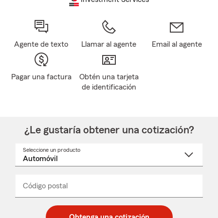
Agente de texto
Llamar al agente
Email al agente
Pagar una factura
Obtén una tarjeta
de identificación
¿Le gustaría obtener una cotización?
Seleccione un producto
Seleccione
un
nombre
de
producto
del
Código postal
Ingresa
Ingresa
_____
menú
un
un
desplegable
código
código
postal
postal
Obtenga una cotización