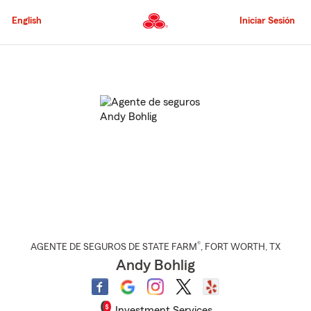
Pasar
al
English
Iniciar Sesión
contenido
principal
Comienzo
del
contenido
principal
®
AGENTE DE SEGUROS DE STATE FARM
,
FORT WORTH
, TX
Andy Bohlig
Investment Services