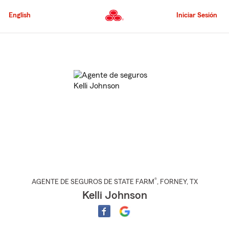
Pasar
al
English
Iniciar Sesión
contenido
principal
Comienzo
del
contenido
principal
®
AGENTE DE SEGUROS DE STATE FARM
,
FORNEY
, TX
Kelli Johnson