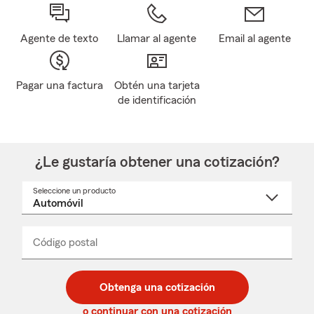
Agente de texto
Llamar al agente
Email al agente
Pagar una factura
Obtén una tarjeta
de identificación
¿Le gustaría obtener una cotización?
Seleccione un producto
Seleccione
un
nombre
de
producto
del
Código postal
Ingresa
Ingresa
_____
menú
un
un
desplegable
código
código
postal
postal
Obtenga una cotización
de
de
5
5
o continuar con una cotización