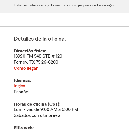
dígitos
dígitos
Todas las cotizaciones y documentos serán proporcionados en inglés.
Detalles de la oficina:
Dirección física:
13990 FM 548 STE # 120
Forney
,
TX
75126-6200
Cómo llegar
Idiomas:
Inglés
Español
Horas de oficina (
CST
):
Lun. - vie. de 9:00 AM a 5:00 PM
Sábados con cita previa
Sitio web: