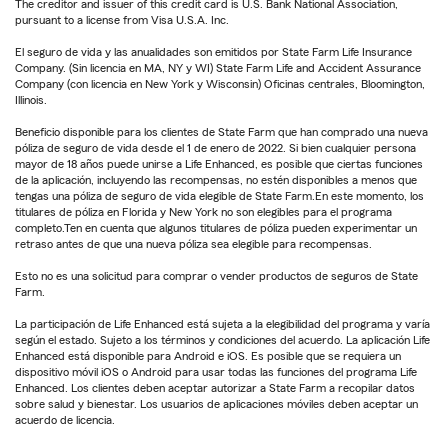
The creditor and issuer of this credit card is U.S. Bank National Association,
pursuant to a license from Visa U.S.A. Inc.
El seguro de vida y las anualidades son emitidos por State Farm Life Insurance
Company. (Sin licencia en MA, NY y WI) State Farm Life and Accident Assurance
Company (con licencia en New York y Wisconsin) Oficinas centrales, Bloomington,
Illinois.
Beneficio disponible para los clientes de State Farm que han comprado una nueva
póliza de seguro de vida desde el 1 de enero de 2022. Si bien cualquier persona
mayor de 18 años puede unirse a Life Enhanced, es posible que ciertas funciones
de la aplicación, incluyendo las recompensas, no estén disponibles a menos que
tengas una póliza de seguro de vida elegible de State Farm.En este momento, los
titulares de póliza en Florida y New York no son elegibles para el programa
completo.Ten en cuenta que algunos titulares de póliza pueden experimentar un
retraso antes de que una nueva póliza sea elegible para recompensas.
Esto no es una solicitud para comprar o vender productos de seguros de State
Farm.
La participación de Life Enhanced está sujeta a la elegibilidad del programa y varía
según el estado. Sujeto a los términos y condiciones del acuerdo. La aplicación Life
Enhanced está disponible para Android e iOS. Es posible que se requiera un
dispositivo móvil iOS o Android para usar todas las funciones del programa Life
Enhanced. Los clientes deben aceptar autorizar a State Farm a recopilar datos
sobre salud y bienestar. Los usuarios de aplicaciones móviles deben aceptar un
acuerdo de licencia.