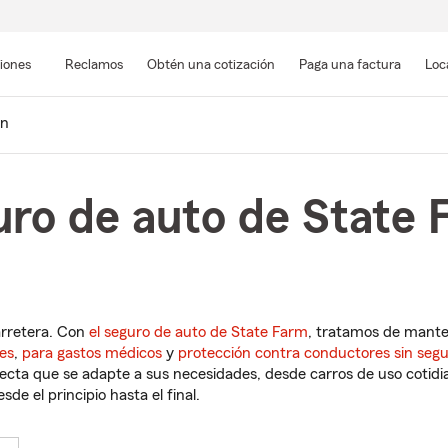
Pasar
al
siones
Reclamos
Obtén una cotización
Paga una factura
Loc
contenido
principal
in
ro de auto de State F
arretera. Con
el seguro de auto de State Farm
, tratamos de mant
es
,
para gastos médicos
y
protección contra conductores sin seg
cta que se adapte a sus necesidades, desde carros de uso cotidian
de el principio hasta el final.