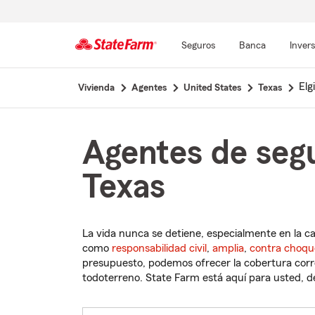
Seguros
Banca
Inver
Comienzo
Elg
Vivienda
Agentes
United States
Texas
del
contenido
principal
Agentes de segu
Texas
La vida nunca se detiene, especialmente en la c
como
responsabilidad civil
,
amplia
,
contra choqu
presupuesto, podemos ofrecer la cobertura corre
todoterreno. State Farm está aquí para usted, des