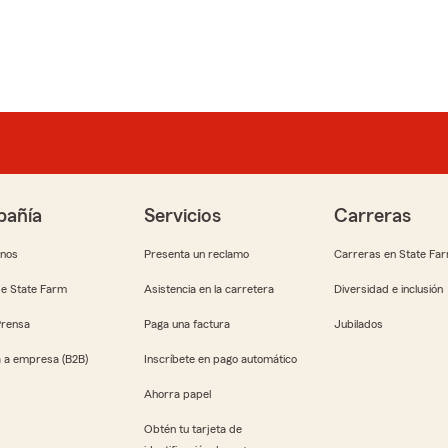
añía
Servicios
Carreras
anos
Presenta un reclamo
Carreras en State Fa
e State Farm
Asistencia en la carretera
Diversidad e inclusión
Prensa
Paga una factura
Jubilados
 a empresa (B2B)
Inscríbete en pago automático
Ahorra papel
Obtén tu tarjeta de