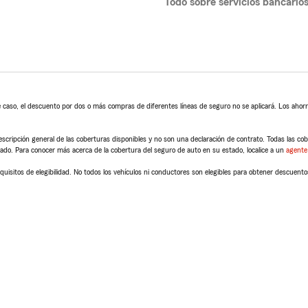
Todo sobre servicios bancario
 caso, el descuento por dos o más compras de diferentes líneas de seguro no se aplicará. Los ahorro
scripción general de las coberturas disponibles y no son una declaración de contrato. Todas las cober
tado. Para conocer más acerca de la cobertura del seguro de auto en su estado, localice a un
agente
quisitos de elegibilidad. No todos los vehículos ni conductores son elegibles para obtener descuento