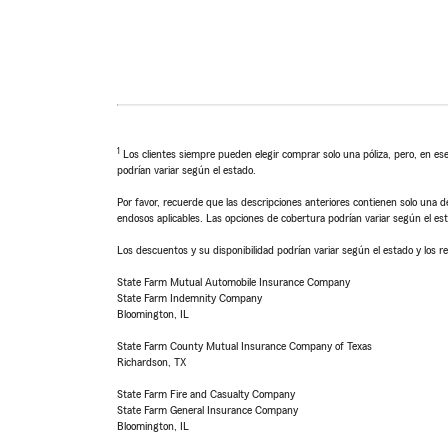
1
Los clientes siempre pueden elegir comprar solo una póliza, pero, en ese
podrían variar según el estado.
Por favor, recuerde que las descripciones anteriores contienen solo una de
endosos aplicables. Las opciones de cobertura podrían variar según el es
Los descuentos y su disponibilidad podrían variar según el estado y los re
State Farm Mutual Automobile Insurance Company
State Farm Indemnity Company
Bloomington, IL
State Farm County Mutual Insurance Company of Texas
Richardson, TX
State Farm Fire and Casualty Company
State Farm General Insurance Company
Bloomington, IL