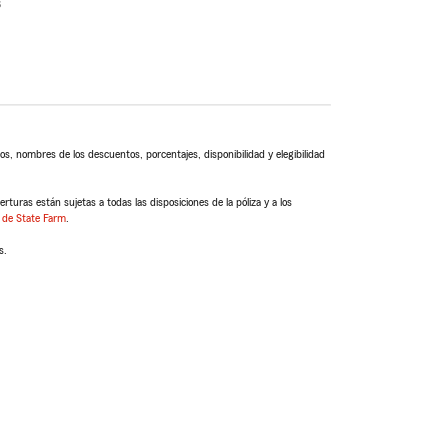
s
s, nombres de los descuentos, porcentajes, disponibilidad y elegibilidad
turas están sujetas a todas las disposiciones de la póliza y a los
 de State Farm
.
s.