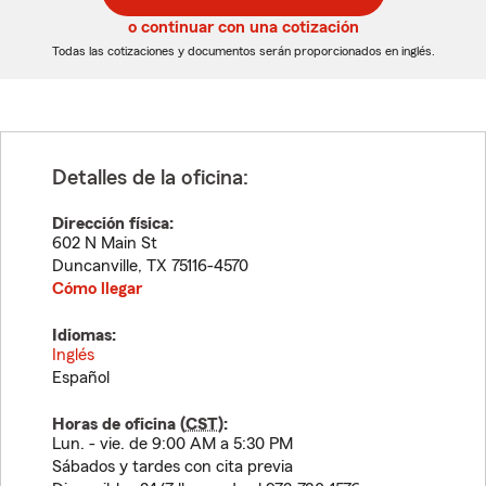
5
5
o continuar con una cotización
dígitos
dígitos
Todas las cotizaciones y documentos serán proporcionados en inglés.
Detalles de la oficina:
Dirección física:
602 N Main St
Duncanville
,
TX
75116-4570
Cómo llegar
Idiomas:
Inglés
Español
Horas de oficina (
CST
):
Lun. - vie. de 9:00 AM a 5:30 PM
Sábados y tardes con cita previa