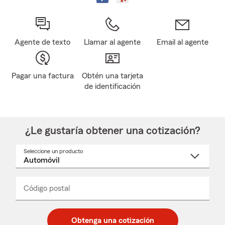
Agente de texto
Llamar al agente
Email al agente
Pagar una factura
Obtén una tarjeta
de identificación
¿Le gustaría obtener una cotización?
Seleccione un producto
Seleccione
un
nombre
de
producto
del
Código postal
Ingresa
Ingresa
_____
menú
un
un
desplegable
código
código
postal
postal
Obtenga una cotización
de
de