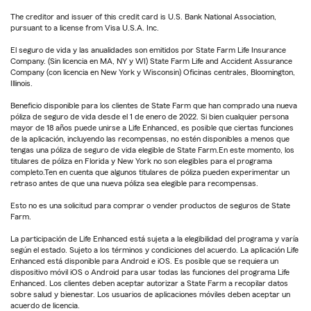
The creditor and issuer of this credit card is U.S. Bank National Association,
pursuant to a license from Visa U.S.A. Inc.
El seguro de vida y las anualidades son emitidos por State Farm Life Insurance
Company. (Sin licencia en MA, NY y WI) State Farm Life and Accident Assurance
Company (con licencia en New York y Wisconsin) Oficinas centrales, Bloomington,
Illinois.
Beneficio disponible para los clientes de State Farm que han comprado una nueva
póliza de seguro de vida desde el 1 de enero de 2022. Si bien cualquier persona
mayor de 18 años puede unirse a Life Enhanced, es posible que ciertas funciones
de la aplicación, incluyendo las recompensas, no estén disponibles a menos que
tengas una póliza de seguro de vida elegible de State Farm.En este momento, los
titulares de póliza en Florida y New York no son elegibles para el programa
completo.Ten en cuenta que algunos titulares de póliza pueden experimentar un
retraso antes de que una nueva póliza sea elegible para recompensas.
Esto no es una solicitud para comprar o vender productos de seguros de State
Farm.
La participación de Life Enhanced está sujeta a la elegibilidad del programa y varía
según el estado. Sujeto a los términos y condiciones del acuerdo. La aplicación Life
Enhanced está disponible para Android e iOS. Es posible que se requiera un
dispositivo móvil iOS o Android para usar todas las funciones del programa Life
Enhanced. Los clientes deben aceptar autorizar a State Farm a recopilar datos
sobre salud y bienestar. Los usuarios de aplicaciones móviles deben aceptar un
acuerdo de licencia.