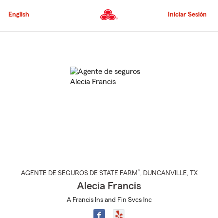
Pasar
al
English
Iniciar Sesión
contenido
principal
Comienzo
del
contenido
principal
®
AGENTE DE SEGUROS DE STATE FARM
,
DUNCANVILLE
, TX
Alecia Francis
A Francis Ins and Fin Svcs Inc