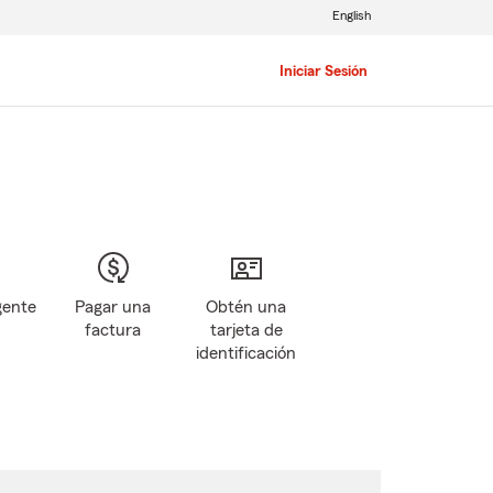
English
Iniciar Sesión
gente
Pagar una
Obtén una
factura
tarjeta de
identificación