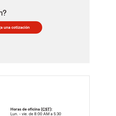
n?
a una cotización
Horas de oficina (
CST
):
Lun. - vie. de 8:00 AM a 5:30