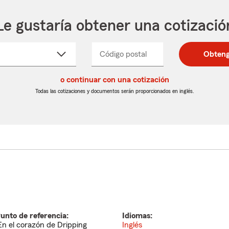
Le gustaría obtener una cotizació
cione
Código postal
Ingresa
Ingresa
Obteng
_____
un
un
re
código
código
cto
o continuar con una cotización
postal
postal
de
de
Todas las cotizaciones y documentos serán proporcionados en inglés.
egable
5
5
dígitos
dígitos
unto de referencia:
Idiomas:
En el corazón de Dripping
Inglés