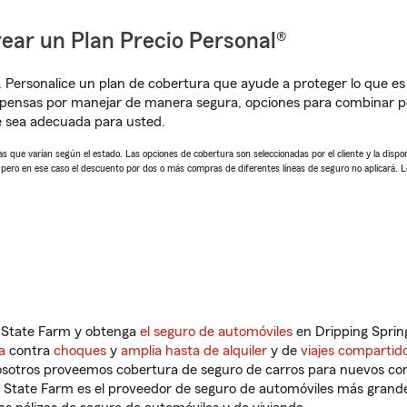
ear un Plan Precio Personal®
. Personalice un plan de cobertura que ayude a proteger lo que es 
mpensas por manejar de manera segura, opciones para combinar p
e sea adecuada para usted.
 que varían según el estado. Las opciones de cobertura son seleccionadas por el cliente y la disponib
, pero en ese caso el descuento por dos o más compras de diferentes líneas de seguro no aplicará. 
n State Farm y obtenga
el seguro de automóviles
en Dripping Sprin
a
contra
choques
y
amplia hasta de alquiler
y de
viajes compartid
nosotros proveemos cobertura de seguro de carros para nuevos con
e State Farm es el proveedor de seguro de automóviles más grand