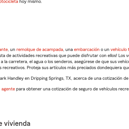
tocicleta
hoy mismo.
ante
, un
remolque de acampada
, una
embarcación
o un
vehículo 
ista de actividades recreativas que puede disfrutar con ellos! Los 
a la carretera, el agua o los senderos, asegúrese de que sus vehí
 recreativos. Proteja sus artículos más preciados dondequiera qu
k Handley en Dripping Springs, TX, acerca de una cotización de 
n agente
para obtener una cotización de seguro de vehículos recre
e vivienda