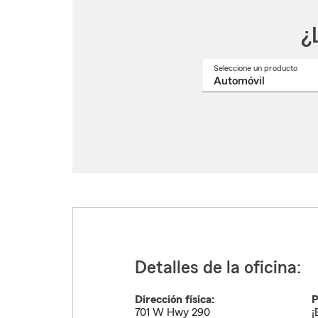
¿
Seleccione un producto
Selec
un
nomb
de
produ
del
menú
despl
Detalles de la oficina:
Dirección física:
P
701 W Hwy 290
¡