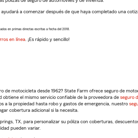
 pólizas de seguro de automóviles y de vivienda.
e ayudará a comenzar después de que haya completado una cotizac
sados en primas directas escritas a fecha del 2018.
rros en línea
. ¡Es rápido y sencillo!
ro de motocicleta desde 1962? State Farm ofrece seguro de motoci
 obtiene el mismo servicio confiable de la proveedora de
seguro 
os a la propiedad hasta robo y gastos de emergencia, nuestro
segu
gar cobertura adicional si la necesita.
prings, TX, para personalizar su póliza con coberturas, descuent
ilidad pueden variar.