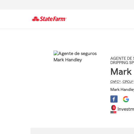
Comienzo
del
contenido
principal
AGENTE DE 
DRIPPING S
Mark 
ChFC®
,
CPCU®
Mark Handley
Investm