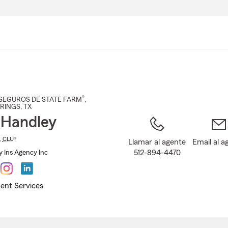
Pasar
al
contenido
principal
®
SEGUROS DE STATE FARM
,
PRINGS
, TX
Handley
,
CLU®
Llamar al agente
Email al a
512-894-4470
 Ins Agency Inc
ent Services