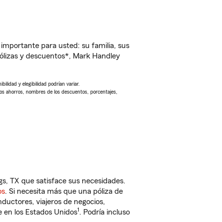
importante para usted: su familia, sus
ólizas y descuentos*, Mark Handley
ilidad y elegibilidad podrían variar.
Los ahorros, nombres de los descuentos, porcentajes,
gs, TX que satisface sus necesidades.
os
. Si necesita más que una póliza de
ductores, viajeros de negocios,
1
e en los Estados Unidos
. Podría incluso