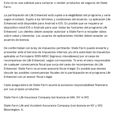
Esto no es una solicitud para comprar o vender productos de seguros de State
Farm.
La participación de Life Enhanced está sujeta a la elegibilidad del programa y varía
según el estado. Sujeto a los términos y condiciones del acuerdo. La aplicación Life
Enhanced está disponible para Android e iOS. Es posible que se requiera un
dispositivo móvil iOS o Android para usar todas las funciones del programa Life
Enhanced. Los clientes deben aceptar autorizar a State Farm a recopilar datos
sobre salud y bienestar. Los usuarios de aplicaciones móviles deben aceptar un
acuerdo de licencia.
De conformidad con la ley de impuestos pertinente, State Farm puede enviarte y
presentar ante el Servicio de Impuestos Internos y/u otra autoridad de impuestos
aplicable un Formulario 1099-MISC (ingresos misceláneos) por el canje de
recompensas de Life Enhanced, según corresponda. Tú eres el único responsable
de cualquier consecuencia fiscal que surja del canje de recompensas de Life
Enhanced. State Farm no provee asesoría fiscal ni legal. Es posible que desees
discutir las posibles consecuencias fiscales de tu participación en el programa Life
Enhanced con un asesor fiscal o legal.
Cada aseguradora de State Farm asume la exclusiva responsabilidad financiera
por sus propios productos.
State Farm Life Insurance Company (sin licencia en MA, NY ni WI)
State Farm Life and Accident Assurance Company (con licencia en NY y WI)
Bloomington, IL