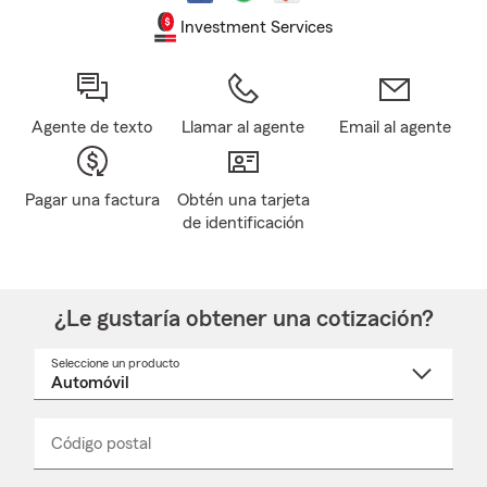
Investment Services
Agente de texto
Llamar al agente
Email al agente
Pagar una factura
Obtén una tarjeta
de identificación
¿Le gustaría obtener una cotización?
Seleccione un producto
Seleccione
un
nombre
de
producto
del
Código postal
Ingresa
Ingresa
_____
menú
un
un
desplegable
código
código