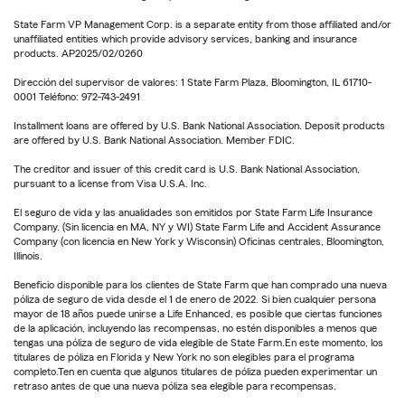
State Farm VP Management Corp. is a separate entity from those affiliated and/or
unaffiliated entities which provide advisory services, banking and insurance
products. AP2025/02/0260
Dirección del supervisor de valores: 1 State Farm Plaza, Bloomington, IL 61710-
0001 Teléfono: 972-743-2491
Installment loans are offered by U.S. Bank National Association. Deposit products
are offered by U.S. Bank National Association. Member FDIC.
The creditor and issuer of this credit card is U.S. Bank National Association,
pursuant to a license from Visa U.S.A. Inc.
El seguro de vida y las anualidades son emitidos por State Farm Life Insurance
Company. (Sin licencia en MA, NY y WI) State Farm Life and Accident Assurance
Company (con licencia en New York y Wisconsin) Oficinas centrales, Bloomington,
Illinois.
Beneficio disponible para los clientes de State Farm que han comprado una nueva
póliza de seguro de vida desde el 1 de enero de 2022. Si bien cualquier persona
mayor de 18 años puede unirse a Life Enhanced, es posible que ciertas funciones
de la aplicación, incluyendo las recompensas, no estén disponibles a menos que
tengas una póliza de seguro de vida elegible de State Farm.En este momento, los
titulares de póliza en Florida y New York no son elegibles para el programa
completo.Ten en cuenta que algunos titulares de póliza pueden experimentar un
retraso antes de que una nueva póliza sea elegible para recompensas.