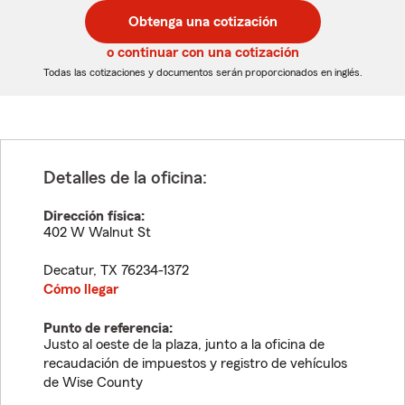
postal
postal
Obtenga una cotización
de
de
5
5
o continuar con una cotización
dígitos
dígitos
Todas las cotizaciones y documentos serán proporcionados en inglés.
Detalles de la oficina:
Dirección física:
402 W Walnut St
Decatur
,
TX
76234-1372
Cómo llegar
Punto de referencia:
Justo al oeste de la plaza, junto a la oficina de
recaudación de impuestos y registro de vehículos
de Wise County