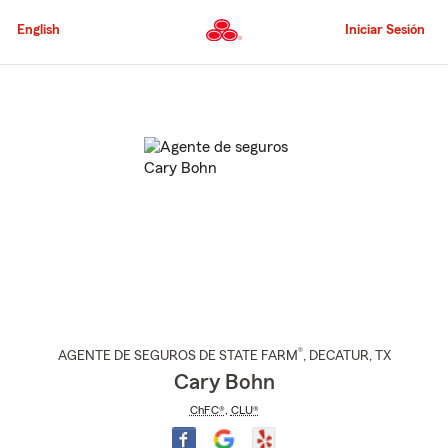
Pasar
al
English
Iniciar Sesión
contenido
principal
Comienzo
del
contenido
principal
®
AGENTE DE SEGUROS DE STATE FARM
,
DECATUR
, TX
Cary Bohn
ChFC®
,
CLU®