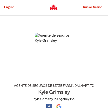
Pasar
al
English
Iniciar Sesión
contenido
principal
Comienzo
del
contenido
principal
®
AGENTE DE SEGUROS DE STATE FARM
,
DALHART
, TX
Kyle Grimsley
Kyle Grimsley Ins Agency Inc