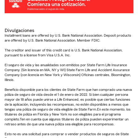
Divulgaciones
Installment loans are offered by U.S. Bank National Association. Deposit products
are offered by U.S. Bank National Association. Member FDIC.
The creditor and issuer of this credit card is U.S. Bank National Association,
pursuant to a license from Visa U.S.A. Inc.
El seguro de vida y las anualidades son emitidos por State Farm Life Insurance
Company. (Sin licencia en MA, NY y WI) State Farm Life and Accident Assurance
Company (con licencia en New York y Wisconsin) Oficinas centrales, Bloomington,
Illinois.
Beneficio disponible para los clientes de State Farm que han comprado una nueva
póliza de seguro de vida desde el 1 de enero de 2022. Si bien cualquier persona
mayor de 18 años puede unirse a Life Enhanced, es posible que ciertas funciones
de la aplicación, incluyendo las recompensas, no estén disponibles a menos que
tengas una póliza de seguro de vida elegible de State Farm.En este momento, los
titulares de póliza en Florida y New York no son elegibles para el programa
completo.Ten en cuenta que algunos titulares de póliza pueden experimentar un
retraso antes de que una nueva póliza sea elegible para recompensas.
Esto no es una solicitud para comprar o vender productos de seguros de State