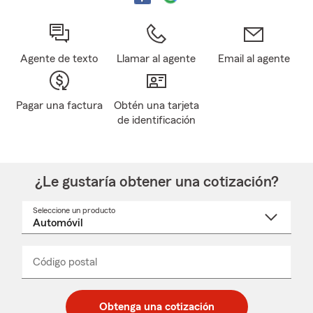
Agente de texto
Llamar al agente
Email al agente
Pagar una factura
Obtén una tarjeta
de identificación
¿Le gustaría obtener una cotización?
Seleccione un producto
Seleccione
un
nombre
de
producto
del
Código postal
Ingresa
Ingresa
_____
menú
un
un
desplegable
código
código
postal
postal
Obtenga una cotización
de
de