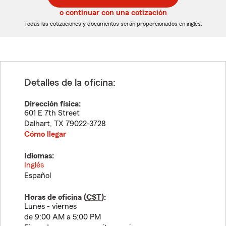
5
5
o continuar con una cotización
dígitos
dígitos
Todas las cotizaciones y documentos serán proporcionados en inglés.
Detalles de la oficina:
Dirección física:
601 E 7th Street
Dalhart
,
TX
79022-3728
Cómo llegar
Idiomas:
Inglés
Español
Horas de oficina (
CST
):
Lunes - viernes
de 9:00 AM a 5:00 PM