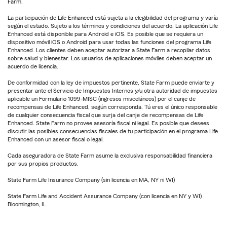
Farm.
La participación de Life Enhanced está sujeta a la elegibilidad del programa y varía
según el estado. Sujeto a los términos y condiciones del acuerdo. La aplicación Life
Enhanced está disponible para Android e iOS. Es posible que se requiera un
dispositivo móvil iOS o Android para usar todas las funciones del programa Life
Enhanced. Los clientes deben aceptar autorizar a State Farm a recopilar datos
sobre salud y bienestar. Los usuarios de aplicaciones móviles deben aceptar un
acuerdo de licencia.
De conformidad con la ley de impuestos pertinente, State Farm puede enviarte y
presentar ante el Servicio de Impuestos Internos y/u otra autoridad de impuestos
aplicable un Formulario 1099-MISC (ingresos misceláneos) por el canje de
recompensas de Life Enhanced, según corresponda. Tú eres el único responsable
de cualquier consecuencia fiscal que surja del canje de recompensas de Life
Enhanced. State Farm no provee asesoría fiscal ni legal. Es posible que desees
discutir las posibles consecuencias fiscales de tu participación en el programa Life
Enhanced con un asesor fiscal o legal.
Cada aseguradora de State Farm asume la exclusiva responsabilidad financiera
por sus propios productos.
State Farm Life Insurance Company (sin licencia en MA, NY ni WI)
State Farm Life and Accident Assurance Company (con licencia en NY y WI)
Bloomington, IL