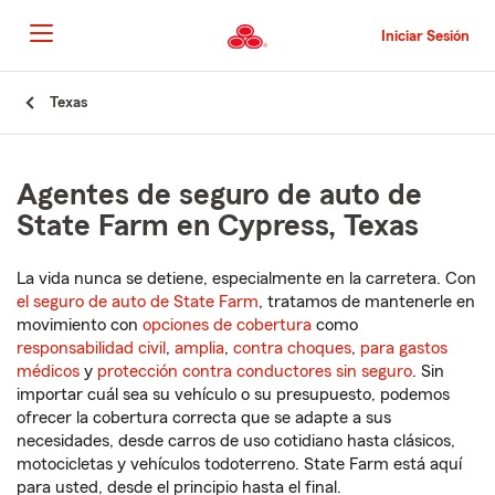
Pasar
al
Iniciar Sesión
contenido
principal
Comienzo
Texas
del
contenido
principal
Agentes de seguro de auto de
State Farm en Cypress, Texas
La vida nunca se detiene, especialmente en la carretera. Con
el seguro de auto de State Farm
, tratamos de mantenerle en
movimiento con
opciones de cobertura
como
responsabilidad civil
,
amplia
,
contra choques
,
para gastos
médicos
y
protección contra conductores sin seguro
. Sin
importar cuál sea su vehículo o su presupuesto, podemos
ofrecer la cobertura correcta que se adapte a sus
necesidades, desde carros de uso cotidiano hasta clásicos,
motocicletas y vehículos todoterreno. State Farm está aquí
para usted, desde el principio hasta el final.