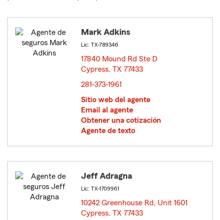
Mark Adkins
Lic: TX-789346
17840 Mound Rd Ste D
Cypress, TX 77433
opens in new window
281-373-1961
Sitio web del agente
Email al agente
Obtener una cotización
Agente de texto
Jeff Adragna
Lic: TX-1709961
10242 Greenhouse Rd, Unit 1601
Cypress, TX 77433
opens in new window