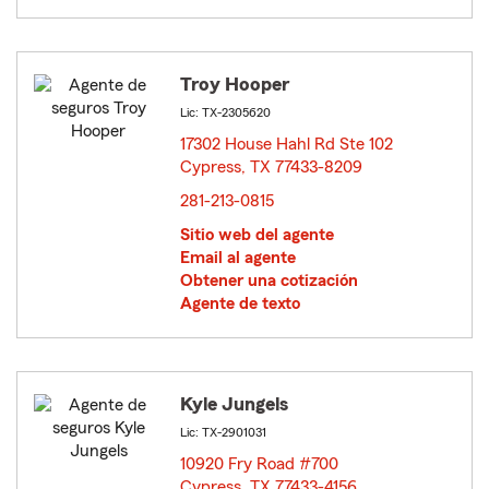
Troy Hooper
Lic: TX-2305620
17302 House Hahl Rd Ste 102
Cypress, TX 77433-8209
opens in new window
281-213-0815
Sitio web del agente
Email al agente
Obtener una cotización
Agente de texto
Kyle Jungels
Lic: TX-2901031
10920 Fry Road #700
Cypress, TX 77433-4156
opens in new window