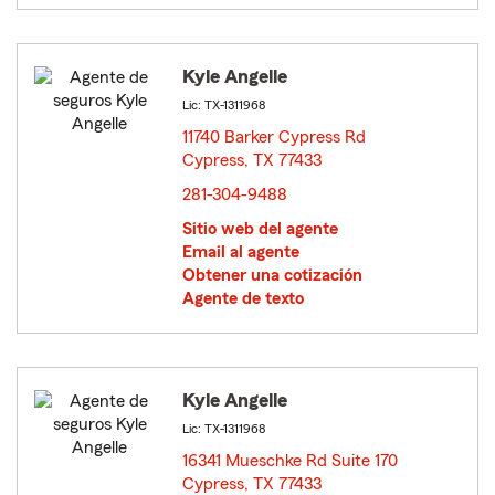
Kyle Angelle
Lic: TX-1311968
11740 Barker Cypress Rd
Cypress, TX 77433
opens in new window
281-304-9488
Sitio web del agente
Email al agente
Obtener una cotización
Agente de texto
Kyle Angelle
Lic: TX-1311968
16341 Mueschke Rd Suite 170
Cypress, TX 77433
opens in new window