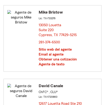
Mike Bristow
Lic: TX-733276
13050 Louetta
Suite 220
Cypress, TX 77429-5215
opens in new window
281-374-6500
Sitio web del agente
Email al agente
Obtener una cotización
Agente de texto
David Canale
ChFC® , CLU®
Lic: TX-1720860
12617 Louetta Road Ste 210