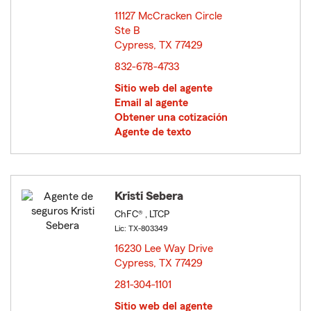
11127 McCracken Circle
Ste B
Cypress, TX 77429
opens in new window
832-678-4733
Sitio web del agente
Email al agente
Obtener una cotización
Agente de texto
Kristi Sebera
ChFC® , LTCP
Lic: TX-803349
16230 Lee Way Drive
Cypress, TX 77429
opens in new window
281-304-1101
Sitio web del agente