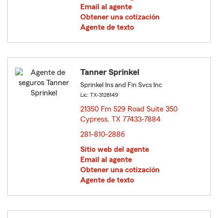
Email al agente
Obtener una cotización
Agente de texto
Tanner Sprinkel
Sprinkel Ins and Fin Svcs Inc
Lic: TX-3128149
21350 Fm 529 Road Suite 350
Cypress, TX 77433-7884
opens in new window
281-810-2886
Sitio web del agente
Email al agente
Obtener una cotización
Agente de texto