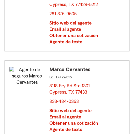
Cypress, TX 77429-5212
opens in new window
281-376-9505
Sitio web del agente
Email al agente
Obtener una cotización
Agente de texto
Marco Cervantes
Lic: TX-1727616
8118 Fry Rd Ste 1301
Cypress, TX 77433
opens in new window
833-484-0363
Sitio web del agente
Email al agente
Obtener una cotización
Agente de texto