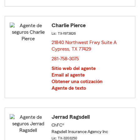
Charlie Pierce
Lic: TX-1973826
21840 Northwest Frwy Suite A
Cypress, TX 77429
opens in new window
281-758-3075
Sitio web del agente
Email al agente
Obtener una cotización
Agente de texto
Jerrad Ragsdell
ChFC®
Ragsdell Insurance Agency Inc
Lic: TX-3203250