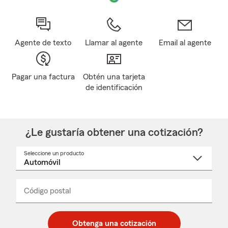
Agente de texto
Llamar al agente
Email al agente
Pagar una factura
Obtén una tarjeta
de identificación
¿Le gustaría obtener una cotización?
Seleccione un producto
Seleccione
un
nombre
de
producto
del
Código postal
Ingresa
Ingresa
_____
menú
un
un
desplegable
código
código
postal
postal
Obtenga una cotización
de
de