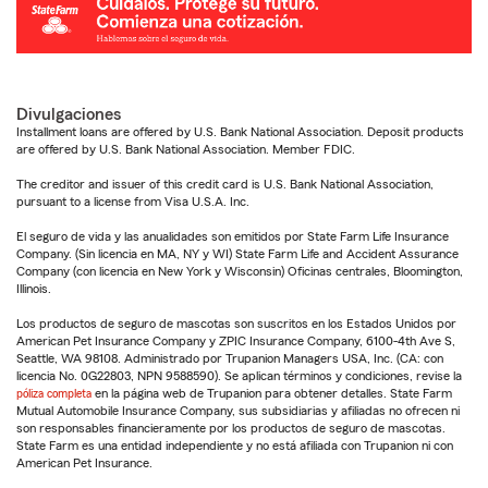
Divulgaciones
Installment loans are offered by U.S. Bank National Association. Deposit products
are offered by U.S. Bank National Association. Member FDIC.
The creditor and issuer of this credit card is U.S. Bank National Association,
pursuant to a license from Visa U.S.A. Inc.
El seguro de vida y las anualidades son emitidos por State Farm Life Insurance
Company. (Sin licencia en MA, NY y WI) State Farm Life and Accident Assurance
Company (con licencia en New York y Wisconsin) Oficinas centrales, Bloomington,
Illinois.
Los productos de seguro de mascotas son suscritos en los Estados Unidos por
American Pet Insurance Company y ZPIC Insurance Company, 6100-4th Ave S,
Seattle, WA 98108. Administrado por Trupanion Managers USA, Inc. (CA: con
licencia No. 0G22803, NPN 9588590). Se aplican términos y condiciones, revise la
póliza completa
en la página web de Trupanion para obtener detalles. State Farm
Mutual Automobile Insurance Company, sus subsidiarias y afiliadas no ofrecen ni
son responsables financieramente por los productos de seguro de mascotas.
State Farm es una entidad independiente y no está afiliada con Trupanion ni con
American Pet Insurance.