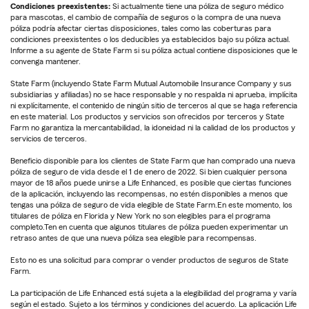
Condiciones preexistentes:
Si actualmente tiene una póliza de seguro médico
para mascotas, el cambio de compañía de seguros o la compra de una nueva
póliza podría afectar ciertas disposiciones, tales como las coberturas para
condiciones preexistentes o los deducibles ya establecidos bajo su póliza actual.
Informe a su agente de State Farm si su póliza actual contiene disposiciones que le
convenga mantener.
State Farm (incluyendo State Farm Mutual Automobile Insurance Company y sus
subsidiarias y afiliadas) no se hace responsable y no respalda ni aprueba, implícita
ni explícitamente, el contenido de ningún sitio de terceros al que se haga referencia
en este material. Los productos y servicios son ofrecidos por terceros y State
Farm no garantiza la mercantabilidad, la idoneidad ni la calidad de los productos y
servicios de terceros.
Beneficio disponible para los clientes de State Farm que han comprado una nueva
póliza de seguro de vida desde el 1 de enero de 2022. Si bien cualquier persona
mayor de 18 años puede unirse a Life Enhanced, es posible que ciertas funciones
de la aplicación, incluyendo las recompensas, no estén disponibles a menos que
tengas una póliza de seguro de vida elegible de State Farm.En este momento, los
titulares de póliza en Florida y New York no son elegibles para el programa
completo.Ten en cuenta que algunos titulares de póliza pueden experimentar un
retraso antes de que una nueva póliza sea elegible para recompensas.
Esto no es una solicitud para comprar o vender productos de seguros de State
Farm.
La participación de Life Enhanced está sujeta a la elegibilidad del programa y varía
según el estado. Sujeto a los términos y condiciones del acuerdo. La aplicación Life