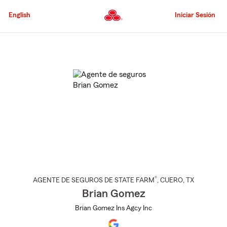
Pasar
al
English
Iniciar Sesión
contenido
principal
Comienzo
del
contenido
principal
®
AGENTE DE SEGUROS DE STATE FARM
,
CUERO
, TX
Brian Gomez
Brian Gomez Ins Agcy Inc