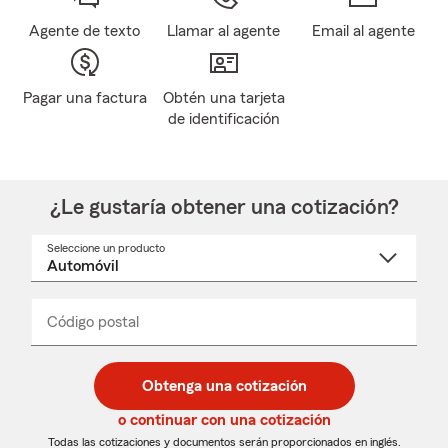
Agente de texto
Llamar al agente
Email al agente
Pagar una factura
Obtén una tarjeta
de identificación
¿Le gustaría obtener una cotización?
Seleccione un producto
Seleccione
un
nombre
de
producto
del
Código postal
Ingresa
Ingresa
_____
menú
un
un
desplegable
código
código
postal
postal
Obtenga una cotización
de
de
5
5
o continuar con una cotización
dígitos
dígitos
Todas las cotizaciones y documentos serán proporcionados en inglés.