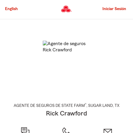
Pasar
al
English
Iniciar Sesión
contenido
principal
Comienzo
del
contenido
principal
®
AGENTE DE SEGUROS DE STATE FARM
,
SUGAR LAND
, TX
Rick Crawford