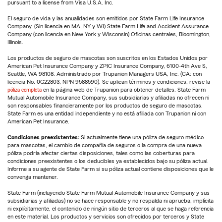
pursuant to a license from Visa U.S.A. Inc.
El seguro de vida y las anualidades son emitidos por State Farm Life Insurance
Company. (Sin licencia en MA, NY y WI) State Farm Life and Accident Assurance
Company (con licencia en New York y Wisconsin) Oficinas centrales, Bloomington,
Illinois.
Los productos de seguro de mascotas son suscritos en los Estados Unidos por
American Pet Insurance Company y ZPIC Insurance Company, 6100-4th Ave S,
Seattle, WA 98108. Administrado por Trupanion Managers USA, Inc. (CA: con
licencia No. 0G22803, NPN 9588590). Se aplican términos y condiciones, revise la
póliza completa
en la página web de Trupanion para obtener detalles. State Farm
Mutual Automobile Insurance Company, sus subsidiarias y afiliadas no ofrecen ni
son responsables financieramente por los productos de seguro de mascotas.
State Farm es una entidad independiente y no está afiliada con Trupanion ni con
American Pet Insurance.
Condiciones preexistentes:
Si actualmente tiene una póliza de seguro médico
para mascotas, el cambio de compañía de seguros o la compra de una nueva
póliza podría afectar ciertas disposiciones, tales como las coberturas para
condiciones preexistentes o los deducibles ya establecidos bajo su póliza actual.
Informe a su agente de State Farm si su póliza actual contiene disposiciones que le
convenga mantener.
State Farm (incluyendo State Farm Mutual Automobile Insurance Company y sus
subsidiarias y afiliadas) no se hace responsable y no respalda ni aprueba, implícita
ni explícitamente, el contenido de ningún sitio de terceros al que se haga referencia
en este material. Los productos y servicios son ofrecidos por terceros y State