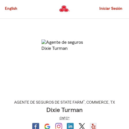
Pasar
al
English
Iniciar Sesión
contenido
principal
Comienzo
del
contenido
principal
®
AGENTE DE SEGUROS DE STATE FARM
,
COMMERCE
, TX
Dixie Turman
ChFC®