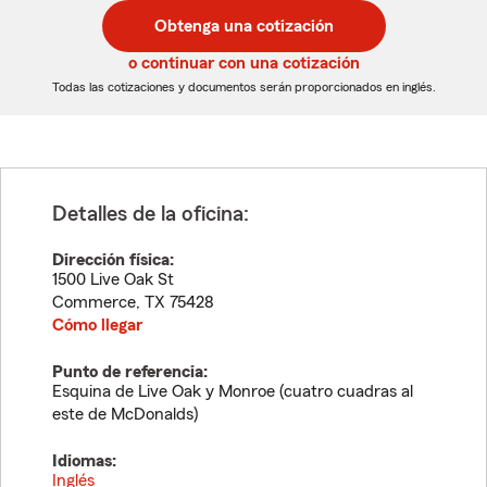
postal
postal
Obtenga una cotización
de
de
5
5
o continuar con una cotización
dígitos
dígitos
Todas las cotizaciones y documentos serán proporcionados en inglés.
Detalles de la oficina:
Dirección física:
1500 Live Oak St
Commerce
,
TX
75428
Cómo llegar
Punto de referencia:
Esquina de Live Oak y Monroe (cuatro cuadras al
este de McDonalds)
Idiomas:
Inglés