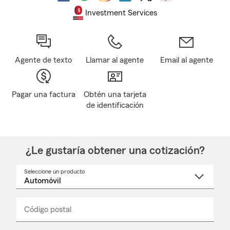
Investment Services
Agente de texto
Llamar al agente
Email al agente
Pagar una factura
Obtén una tarjeta
de identificación
¿Le gustaría obtener una cotización?
Seleccione un producto
Seleccione
un
nombre
de
producto
del
Código postal
Ingresa
Ingresa
_____
menú
un
un
desplegable
código
código