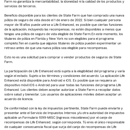
Farm no garantiza la mercantabilidad, la idoneidad ni la calidad de los productos y
servicios de terceros.
Beneficio disponible para los clientes de State Farm que han comprado una nueva
póliza de seguro de vida desde el 1 de enero de 2022. Si bien cualquier persona
mayor de 18 años puede unirse a Life Enhanced, es posible que ciertas funciones
de la aplicación, incluyendo las recompensas, no estén disponibles a menos que
tengas una póliza de seguro de vida elegible de State Farm.En este momento, los
titulares de póliza en Florida y New York no son elegibles para el programa
completo.Ten en cuenta que algunos titulares de póliza pueden experimentar un
retraso antes de que una nueva póliza sea elegible para recompensas.
Esto no es una solicitud para comprar o vender productos de seguros de State
Farm.
La participación de Life Enhanced está sujeta a la elegibilidad del programa y varía
según el estado. Sujeto a los términos y condiciones del acuerdo. La aplicación Life
Enhanced está disponible para Android e iOS. Es posible que se requiera un
dispositivo móvil iOS o Android para usar todas las funciones del programa Life
Enhanced. Los clientes deben aceptar autorizar a State Farm a recopilar datos
sobre salud y bienestar. Los usuarios de aplicaciones móviles deben aceptar un
acuerdo de licencia.
De conformidad con la ley de impuestos pertinente, State Farm puede enviarte y
presentar ante el Servicio de Impuestos Internos y/u otra autoridad de impuestos
aplicable un Formulario 1099-MISC (ingresos misceláneos) por el canje de
recompensas de Life Enhanced, según corresponda. Tú eres el único responsable
de cualquier consecuencia fiscal que surja del canje de recompensas de Life