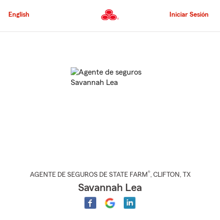
Pasar
al
English
Iniciar Sesión
contenido
principal
Comienzo
del
contenido
principal
®
AGENTE DE SEGUROS DE STATE FARM
,
CLIFTON
, TX
Savannah Lea