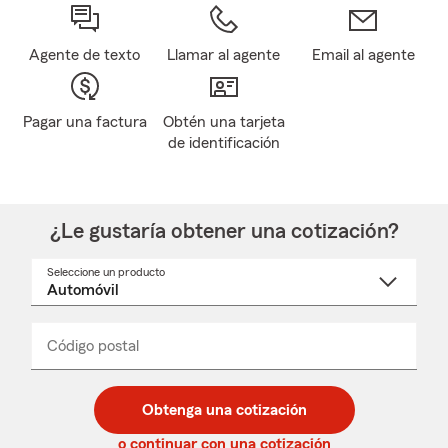
Agente de texto
Llamar al agente
Email al agente
Pagar una factura
Obtén una tarjeta
de identificación
¿Le gustaría obtener una cotización?
Seleccione un producto
Seleccione
un
nombre
de
producto
del
Código postal
Ingresa
Ingresa
_____
menú
un
un
desplegable
código
código
postal
postal
Obtenga una cotización
de
de
5
5
o continuar con una cotización