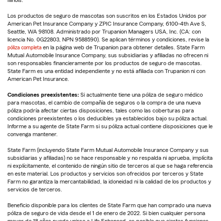
Los productos de seguro de mascotas son suscritos en los Estados Unidos por
American Pet Insurance Company y ZPIC Insurance Company, 6100-4th Ave S,
Seattle, WA 98108. Administrado por Trupanion Managers USA, Inc. (CA: con
licencia No. 0G22803, NPN 9588590). Se aplican términos y condiciones, revise la
póliza completa
en la página web de Trupanion para obtener detalles. State Farm
Mutual Automobile Insurance Company, sus subsidiarias y afiliadas no ofrecen ni
son responsables financieramente por los productos de seguro de mascotas.
State Farm es una entidad independiente y no está afiliada con Trupanion ni con
American Pet Insurance.
Condiciones preexistentes:
Si actualmente tiene una póliza de seguro médico
para mascotas, el cambio de compañía de seguros o la compra de una nueva
póliza podría afectar ciertas disposiciones, tales como las coberturas para
condiciones preexistentes o los deducibles ya establecidos bajo su póliza actual.
Informe a su agente de State Farm si su póliza actual contiene disposiciones que le
convenga mantener.
State Farm (incluyendo State Farm Mutual Automobile Insurance Company y sus
subsidiarias y afiliadas) no se hace responsable y no respalda ni aprueba, implícita
ni explícitamente, el contenido de ningún sitio de terceros al que se haga referencia
en este material. Los productos y servicios son ofrecidos por terceros y State
Farm no garantiza la mercantabilidad, la idoneidad ni la calidad de los productos y
servicios de terceros.
Beneficio disponible para los clientes de State Farm que han comprado una nueva
póliza de seguro de vida desde el 1 de enero de 2022. Si bien cualquier persona
mayor de 18 años puede unirse a Life Enhanced, es posible que ciertas funciones