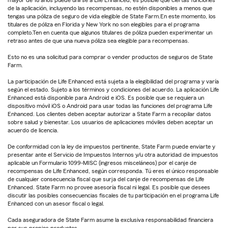
de la aplicación, incluyendo las recompensas, no estén disponibles a menos que
tengas una póliza de seguro de vida elegible de State Farm.En este momento, los
titulares de póliza en Florida y New York no son elegibles para el programa
completo.Ten en cuenta que algunos titulares de póliza pueden experimentar un
retraso antes de que una nueva póliza sea elegible para recompensas.
Esto no es una solicitud para comprar o vender productos de seguros de State
Farm.
La participación de Life Enhanced está sujeta a la elegibilidad del programa y varía
según el estado. Sujeto a los términos y condiciones del acuerdo. La aplicación Life
Enhanced está disponible para Android e iOS. Es posible que se requiera un
dispositivo móvil iOS o Android para usar todas las funciones del programa Life
Enhanced. Los clientes deben aceptar autorizar a State Farm a recopilar datos
sobre salud y bienestar. Los usuarios de aplicaciones móviles deben aceptar un
acuerdo de licencia.
De conformidad con la ley de impuestos pertinente, State Farm puede enviarte y
presentar ante el Servicio de Impuestos Internos y/u otra autoridad de impuestos
aplicable un Formulario 1099-MISC (ingresos misceláneos) por el canje de
recompensas de Life Enhanced, según corresponda. Tú eres el único responsable
de cualquier consecuencia fiscal que surja del canje de recompensas de Life
Enhanced. State Farm no provee asesoría fiscal ni legal. Es posible que desees
discutir las posibles consecuencias fiscales de tu participación en el programa Life
Enhanced con un asesor fiscal o legal.
Cada aseguradora de State Farm asume la exclusiva responsabilidad financiera
por sus propios productos.