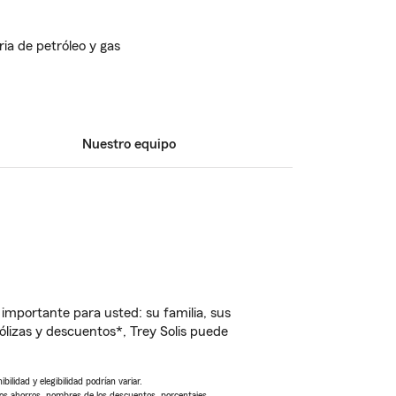
ria de petróleo y gas
Nuestro equipo
importante para usted: su familia, sus
lizas y descuentos*, Trey Solis puede
ilidad y elegibilidad podrían variar.
Los ahorros, nombres de los descuentos, porcentajes,