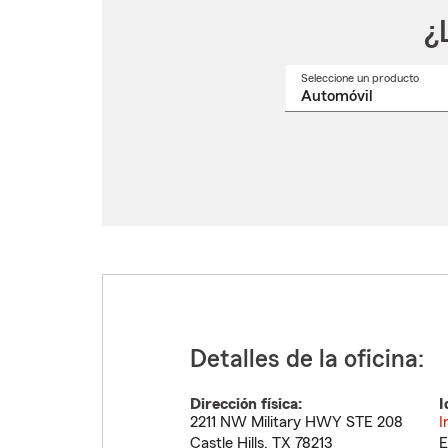
¿
Seleccione un producto
Selec
un
nomb
de
produ
del
menú
despl
Detalles de la oficina:
Dirección física:
I
2211 NW Military HWY STE 208
I
Castle Hills
,
TX
78213
E