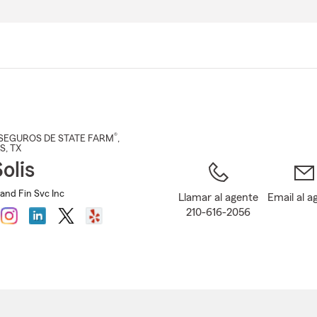
Pasar
al
contenido
principal
®
SEGUROS DE STATE FARM
,
LS
, TX
olis
s and Fin Svc Inc
Llamar al agente
Email al a
210-616-2056