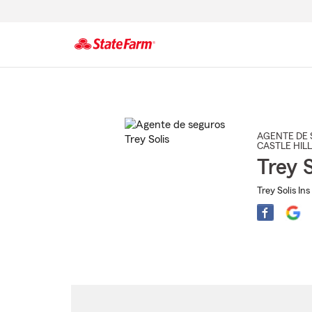
Comienzo
del
contenido
principal
AGENTE DE 
CASTLE HIL
Trey S
Trey Solis In