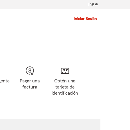
English
Iniciar Sesión
gente
Pagar una
Obtén una
factura
tarjeta de
identificación