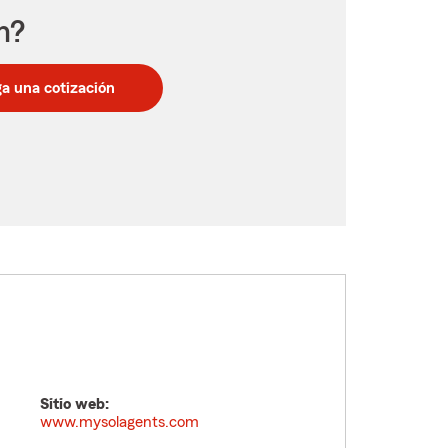
n?
a una cotización
Sitio web:
www.mysolagents.com