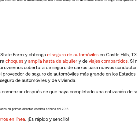
n State Farm y obtenga
el seguro de automóviles
en Castle Hills, T
tra
choques
y
amplia hasta de alquiler
y de
viajes compartidos
. Si
s proveemos cobertura de seguro de carros para nuevos conductores
l proveedor de seguro de automóviles más grande en los Estados
seguro de automóviles y de vivienda.
á a comenzar después de que haya completado una cotización de seg
sados en primas directas escritas a fecha del 2018.
rros en línea
. ¡Es rápido y sencillo!