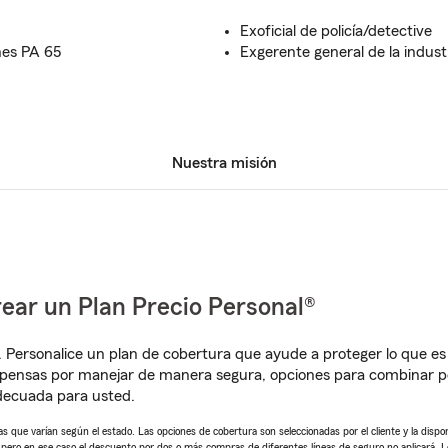
Exoficial de policía/detective
nes PA 65
Exgerente general de la indust
Nuestra misión
ear un Plan Precio Personal®
. Personalice un plan de cobertura que ayude a proteger lo que es 
pensas por manejar de manera segura, opciones para combinar pó
adecuada para usted.
 que varían según el estado. Las opciones de cobertura son seleccionadas por el cliente y la disponib
, pero en ese caso el descuento por dos o más compras de diferentes líneas de seguro no aplicará. 