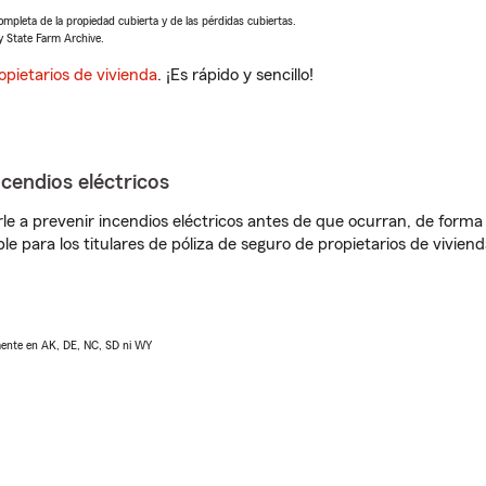
completa de la propiedad cubierta y de las pérdidas cubiertas.
y State Farm Archive.
opietarios de vivienda
. ¡Es rápido y sencillo!
ncendios eléctricos
e a prevenir incendios eléctricos antes de que ocurran, de forma 
le para los titulares de póliza de seguro de propietarios de vivie
lmente en AK, DE, NC, SD ni WY