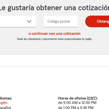
Le gustaría obtener una cotizació
cione
Código postal
Ingresa
Ingresa
Obteng
_____
un
un
re
código
código
cto
o continuar con una cotización
postal
postal
de
de
Todas las cotizaciones y documentos serán proporcionados en inglés.
egable
5
5
dígitos
dígitos
diomas:
Horas de oficina (
CST
):
nglés
de 9:00 AM a 12:00 PM
spañol
de 1:00 PM a 5:30 PM