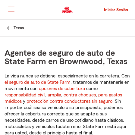
Pasar
al
Iniciar Sesión
contenido
principal
Comienzo
Texas
del
contenido
principal
Agentes de seguro de auto de
State Farm en Brownwood, Texas
La vida nunca se detiene, especialmente en la carretera. Con
el seguro de auto de State Farm
, tratamos de mantenerle en
movimiento con
opciones de cobertura
como
responsabilidad civil
,
amplia
,
contra choques
,
para gastos
médicos
y
protección contra conductores sin seguro
. Sin
importar cuál sea su vehículo o su presupuesto, podemos
ofrecer la cobertura correcta que se adapte a sus
necesidades, desde carros de uso cotidiano hasta clásicos,
motocicletas y vehículos todoterreno. State Farm está aquí
para usted, desde el principio hasta el final.