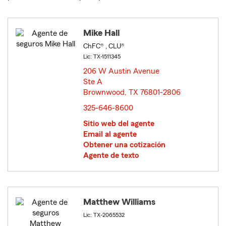
Mike Hall
ChFC® , CLU®
Lic: TX-1511345
206 W Austin Avenue
Ste A
Brownwood, TX 76801-2806
opens in new window
325-646-8600
Sitio web del agente
Email al agente
Obtener una cotización
Agente de texto
Matthew Williams
Lic: TX-2065532