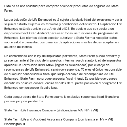
Esto no es una solicitud para comprar o vender productos de seguros de State
Farm.
La participación de Life Enhanced está sujeta a la elegibilidad del programa y varía
según el estado. Sujeto a los términos y condiciones del acuerdo. La aplicación Life
Enhanced está disponible para Android e iOS. Es posible que se requiera un
dispositivo móvil iOS o Android para usar todas las funciones del programa Life
Enhanced. Los clientes deben aceptar autorizar a State Farm a recopilar datos
sobre salud y bienestar. Los usuarios de aplicaciones móviles deben aceptar un
acuerdo de licencia.
De conformidad con la ley de impuestos pertinente, State Farm puede enviarte y
presentar ante el Servicio de Impuestos Internos y/u otra autoridad de impuestos
aplicable un Formulario 1099-MISC (ingresos misceláneos) por el canje de
recompensas de Life Enhanced, según corresponda. Tú eres el único responsable
de cualquier consecuencia fiscal que surja del canje de recompensas de Life
Enhanced. State Farm no provee asesoría fiscal ni legal. Es posible que desees
discutir las posibles consecuencias fiscales de tu participación en el programa Life
Enhanced con un asesor fiscal o legal.
Cada aseguradora de State Farm asume la exclusiva responsabilidad financiera
por sus propios productos.
State Farm Life Insurance Company (sin licencia en MA, NY ni WI)
State Farm Life and Accident Assurance Company (con licencia en NY y WI)
Bloomington, IL