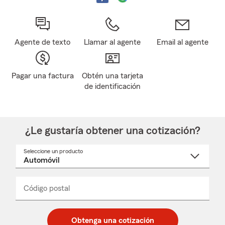
Agente de texto
Llamar al agente
Email al agente
Pagar una factura
Obtén una tarjeta
de identificación
¿Le gustaría obtener una cotización?
Seleccione un producto
Seleccione
un
nombre
de
producto
del
Código postal
Ingresa
Ingresa
_____
menú
un
un
desplegable
código
código
postal
postal
Obtenga una cotización
de
de