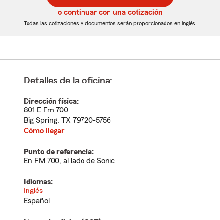
5
5
o continuar con una cotización
dígitos
dígitos
Todas las cotizaciones y documentos serán proporcionados en inglés.
Detalles de la oficina:
Dirección física:
801 E Fm 700
Big Spring
,
TX
79720-5756
Cómo llegar
Punto de referencia:
En FM 700, al lado de Sonic
Idiomas:
Inglés
Español