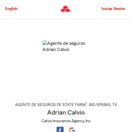
Pasar
al
English
Iniciar Sesión
contenido
principal
Comienzo
del
contenido
principal
®
AGENTE DE SEGUROS DE STATE FARM
,
BIG SPRING
, TX
Adrian Calvio
Calvio Insurance Agency Inc